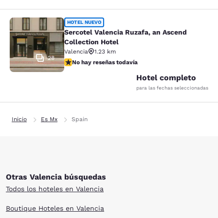
Sercotel Valencia Ruzafa, an Ascend
HOTEL NUEVO
Sercotel Valencia Ruzafa, an Ascend
Collection Hotel
Valencia
1.23 km
28
No hay reseñas todavía
No hay reseñas todavía
Hotel completo
para las fechas seleccionadas
Inicio
Es Mx
Spain
Otras Valencia búsquedas
Todos los hoteles en Valencia
Boutique Hoteles en Valencia