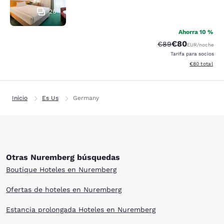
26
Ahorra 10 %
€80
Precio tachado:
Precio con des
€89
EUR
/noche
Tarifa para socios
Ver detalles d
€80
total
Inicio
Es Us
Germany
Otras Nuremberg búsquedas
Boutique Hoteles en Nuremberg
Ofertas de hoteles en Nuremberg
Estancia prolongada Hoteles en Nuremberg