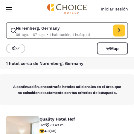
Carga completa
Pasar A Contenido Principal
Iniciar sesión
Nuremberg, Germany
Modificar la búsqueda de Nuremberg, Germany. Fecha de check-in 06-a
06-ago. - 07-ago.
•
1 habitación, 1 huésped
Map
Ordenar y filtrar
1 hotel cerca de Nuremberg, Germany
A continuación, encontrarás hoteles adicionales en el área que
no coinciden exactamente con tus criterios de búsqueda.
Quality Hotel Hof
Quality Hotel Hof
Hof
70.49 mi
calificación de 4.35 estrellas. Excelente. 60 reseñas
4.3
(
60
)