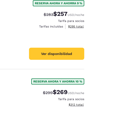
RESERVA AHORA Y AHORRA 9 %
$257
Precio tachado:
Precio con descuento:
$283
USD
/noche
Tarifa para socios
Ver detalles del total estimad
Tarifas incluidas
$295
total
Ver disponibilidad
RESERVA AHORA Y AHORRA 10 %
$269
Precio tachado:
Precio con descuento:
$299
USD
/noche
Tarifa para socios
Ver detalles del total estima
$312
total