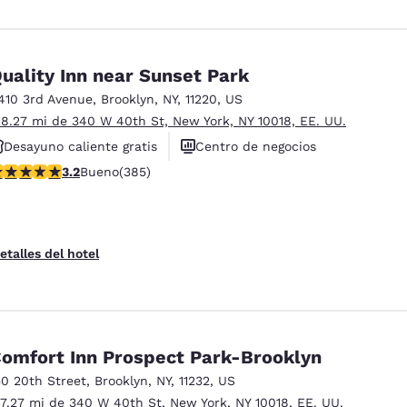
uality Inn near Sunset Park
410 3rd Avenue
,
Brooklyn
,
NY
,
11220
,
US
 8.27 mi de 340 W 40th St, New York, NY 10018, EE. UU.
Desayuno caliente gratis
Centro de negocios
alificación de 3.21 estrellas. Bueno. 385 reseñas
3.2
Bueno
(385)
Ascensor(es)
etalles del hotel
omfort Inn Prospect Park-Brooklyn
50 20th Street
,
Brooklyn
,
NY
,
11232
,
US
 7.27 mi de 340 W 40th St, New York, NY 10018, EE. UU.