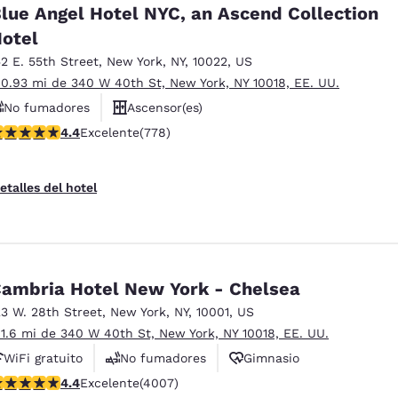
lue Angel Hotel NYC, an Ascend Collection
otel
52 E. 55th Street
,
New York
,
NY
,
10022
,
US
 0.93 mi de 340 W 40th St, New York, NY 10018, EE. UU.
No fumadores
Ascensor(es)
alificación de 4.38 estrellas. Excelente. 778 reseñas
4.4
Excelente
(778)
etalles del hotel
ambria Hotel New York - Chelsea
23 W. 28th Street
,
New York
,
NY
,
10001
,
US
 1.6 mi de 340 W 40th St, New York, NY 10018, EE. UU.
WiFi gratuito
No fumadores
Gimnasio
alificación de 4.44 estrellas. Excelente. 4007 reseñas
4.4
Excelente
(4007)