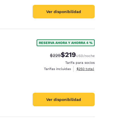
Ver disponibilidad
RESERVA AHORA Y AHORRA 4 %
$219
Precio tachado:
Precio con descuento:
$229
USD
/noche
Tarifa para socios
Ver detalles del total estimad
Tarifas incluidas
$250
total
Ver disponibilidad