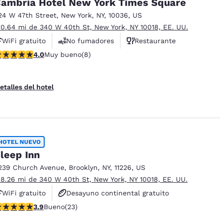
ambria Hotel New York Times Square
México
Mexico
Español
English
24 W 47th Street
,
New York
,
NY
,
10036
,
US
 0.64 mi de 340 W 40th St, New York, NY 10018, EE. UU.
WiFi gratuito
No fumadores
Restaurante
nd
Germany
España
alificación de 4 estrellas. Muy bueno. 8 reseñas
4.0
Muy bueno
(8)
English
Español
France
France
etalles del hotel
Français
English
Italia
Italy
Italiano
English
HOTEL NUEVO
ngdom
leep Inn
239 Church Avenue
,
Brooklyn
,
NY
,
11226
,
US
 8.26 mi de 340 W 40th St, New York, NY 10018, EE. UU.
India
New Zealan
WiFi gratuito
Desayuno continental gratuito
English
English
alificación de 3.91 estrellas. Bueno. 23 reseñas
3.9
Bueno
(23)
No fumadores