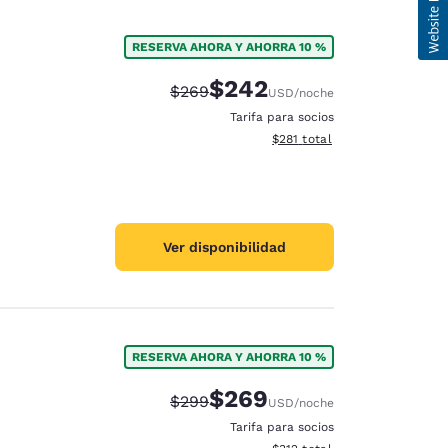
RESERVA AHORA Y AHORRA 10 %
$242
Precio tachado:
Precio con descuento:
$269
USD
/noche
Tarifa para socios
Ver detalles del total estima
$281
total
Ver disponibilidad
RESERVA AHORA Y AHORRA 10 %
$269
Precio tachado:
Precio con descuento:
$299
USD
/noche
Tarifa para socios
Ver detalles del total estima