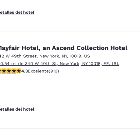
etalles del hotel
ayfair Hotel, an Ascend Collection Hotel
42 W 49th Street
,
New York
,
NY
,
10019
,
US
 0.54 mi de 340 W 40th St, New York, NY 10018, EE. UU.
alificación de 4.33 estrellas. Excelente. 910 reseñas
4.3
Excelente
(910)
etalles del hotel