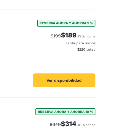
RESERVA AHORA Y AHORRA 5 %
$189
Precio tachado:
Precio con descuento:
$199
USD
/noche
Tarifa para socios
Ver detalles del total estimad
$220
total
Ver disponibilidad
RESERVA AHORA Y AHORRA 10 %
$314
Precio tachado:
Precio con descuento:
$349
USD
/noche