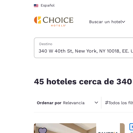
Carga completa
Pasar A Contenido Principal
Español
Buscar un hotel
Buscar hoteles
Destino
Región y ubicac
Estados Un
Español
45 hoteles cerca de 340 W 40th St, New York, N
Selecciona t
45 hoteles cerca de 340
América
United Sta
English
Ordenar por
Relevancia
Todos los fil
América L
Português