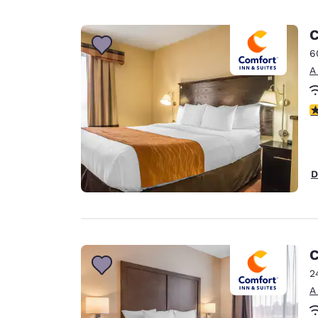
C
6
A
c
D
C
2
A