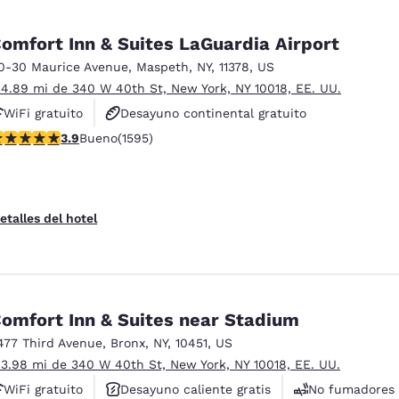
omfort Inn & Suites LaGuardia Airport
0-30 Maurice Avenue
,
Maspeth
,
NY
,
11378
,
US
 4.89 mi de 340 W 40th St, New York, NY 10018, EE. UU.
WiFi gratuito
Desayuno continental gratuito
alificación de 3.9 estrellas. Bueno. 1595 reseñas
3.9
Bueno
(1595)
Desayuno caliente gratis
etalles del hotel
omfort Inn & Suites near Stadium
477 Third Avenue
,
Bronx
,
NY
,
10451
,
US
 3.98 mi de 340 W 40th St, New York, NY 10018, EE. UU.
WiFi gratuito
Desayuno caliente gratis
No fumadores