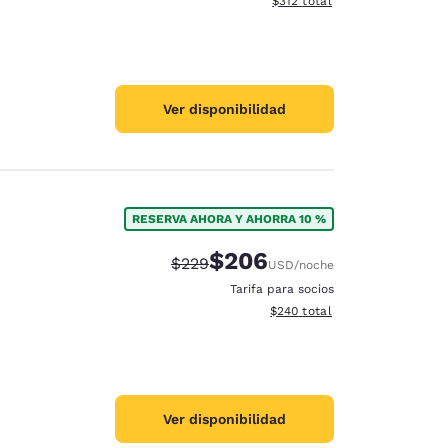
$312
total
Ver disponibilidad
RESERVA AHORA Y AHORRA 10 %
$206
Precio tachado:
Precio con descuento:
$229
USD
/noche
Tarifa para socios
Ver detalles del total estimad
$240
total
Ver disponibilidad