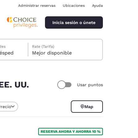
Administrar reservas
Ubicaciones
Ayuda
Inicia sesión o únete
des
Rate (Tarifa)
ión, 1 huésped
Mejor disponible
EE. UU.
Usar puntos
ina
Precio
Map
RESERVA AHORA Y AHORRA 10 %