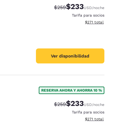
$233
Precio tachado:
Precio con descuento:
$259
USD
/noche
Tarifa para socios
Ver detalles del total estima
$271
total
Ver disponibilidad
RESERVA AHORA Y AHORRA 10 %
$233
Precio tachado:
Precio con descuento:
$259
USD
/noche
Tarifa para socios
Ver detalles del total estima
$271
total
d