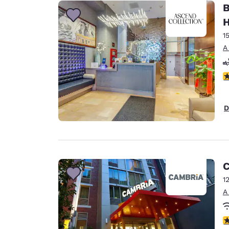
B
H
1
A
c
D
C
1
A
c