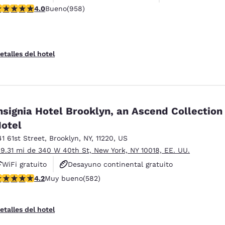
alificación de 3.98 estrellas. Bueno. 958 reseñas
4.0
Bueno
(958)
etalles del hotel
nsignia Hotel Brooklyn, an Ascend Collection
otel
41 61st Street
,
Brooklyn
,
NY
,
11220
,
US
 9.31 mi de 340 W 40th St, New York, NY 10018, EE. UU.
WiFi gratuito
Desayuno continental gratuito
alificación de 4.18 estrellas. Muy bueno. 582 reseñas
4.2
Muy bueno
(582)
No fumadores
etalles del hotel