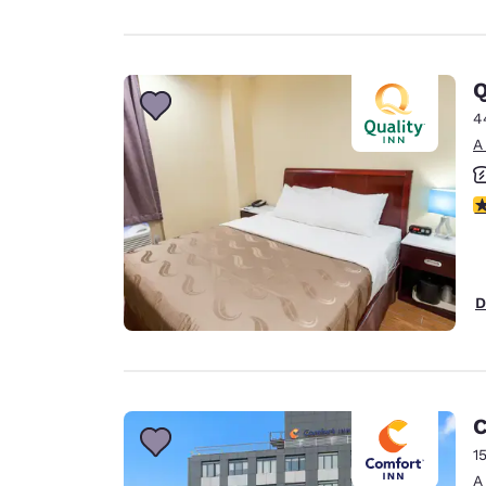
Q
4
A
c
D
C
1
A