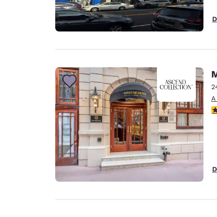
D
M
2
A
c
D