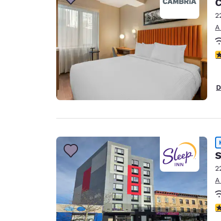
C
Canada
Français
2
A
Europa
Deutschla
c
Deutsch
Spain
D
English
Ireland
English
United Ki
English
S
2
Asia-Pacífico
A
Australia
English
c