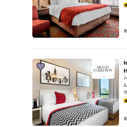
c
D
I
H
7
A
c
D