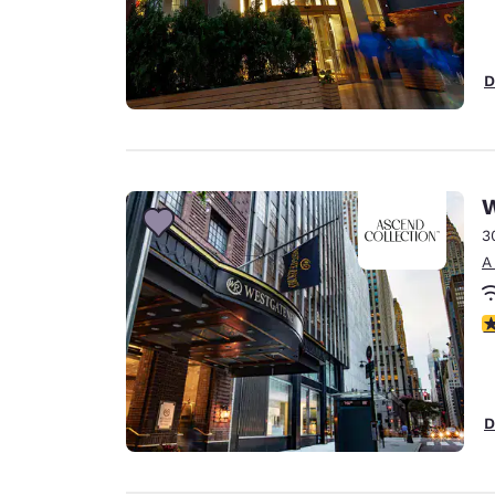
D
W
3
A
c
D