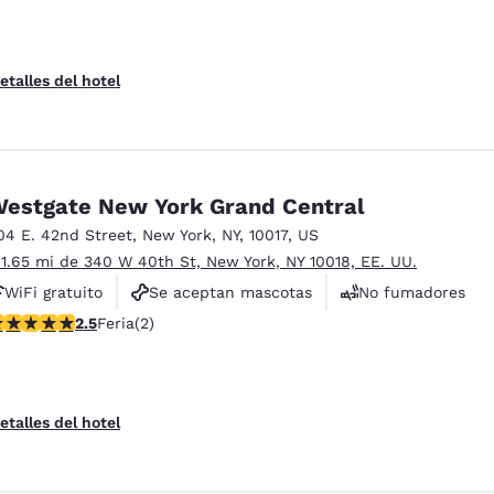
etalles del hotel
estgate New York Grand Central
04 E. 42nd Street
,
New York
,
NY
,
10017
,
US
 1.65 mi de 340 W 40th St, New York, NY 10018, EE. UU.
WiFi gratuito
Se aceptan mascotas
No fumadores
alificación de 2.5 estrellas. Feria. 2 reseñas
2.5
Feria
(2)
etalles del hotel