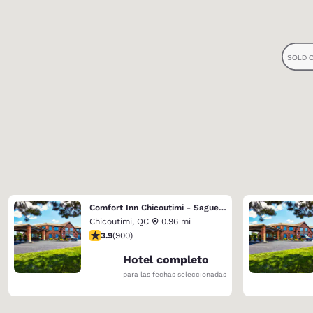
Comfort Inn Chicoutimi - Saguenay
Chicoutimi
,
QC
0.96 mi
calificación de 3.85 estrellas. Bueno. 900 reseñas
3.9
(
900
)
Hotel completo
para las fechas seleccionadas