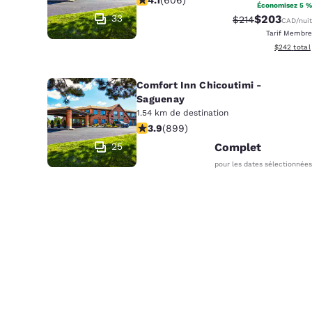
Canada
Économisez 5 %
Français
33
$203
Tarif barré :
Tarif réduit 
$214
CAD
/nuit
Tarif Membre
Europe
Afficher le
$242
total
Deutschla
Deutsch
Comfort Inn Chicoutimi -
Saguenay
Spain
1.54 km de destination
3.85 étoiles. Bien. 899 commentaire
English
3.9
(
899
)
25
Complet
Ireland
pour les dates sélectionnées
English
United Ki
English
Asie-Pacifique
Australia
English