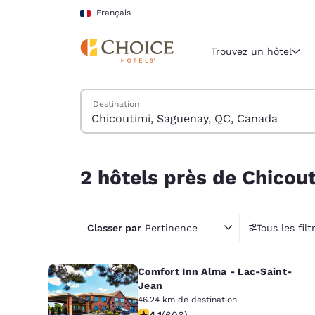
Chargement terminé
Sauter à Contenu Principal
Français
Trouvez un hôtel
Trouver des hôtels
Destination
Région et lieu 
France
Français
2 hôtels près de Chicoutimi, Saguenay, QC, Can
2 hôtels près de Chicou
Sélectionne
Amériques
United Sta
Classer par
Pertinence
Tous les filt
English
Comfort Inn Alma - Lac-Saint-
América L
Português
Jean
46.24 km de destination
4.13 étoiles. Très Bien. 606 comment
4.1
(
606
)