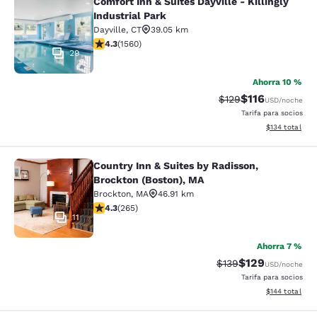
Comfort Inn & Suites Dayville - Killingly
Comfort Inn & Suites Dayville - Killi
Industrial Park
Dayville
,
CT
39.05 km
calificación de 4.27 estrellas. Excelente. 1560 reseñas
4.3
(
1560
)
29
Ahorra 10 %
$116
Precio tachado:
Precio con des
$129
USD
/noche
Tarifa para socios
Ver detalles d
$134
total
Country Inn & Suites by Radisson,
Country Inn & Suites by Radisson, B
Brockton (Boston), MA
Brockton
,
MA
46.91 km
calificación de 4.29 estrellas. Excelente. 265 reseñas
4.3
(
265
)
11
Ahorra 7 %
$129
Precio tachado:
Precio con desc
$139
USD
/noche
Tarifa para socios
Ver detalles d
$144
total