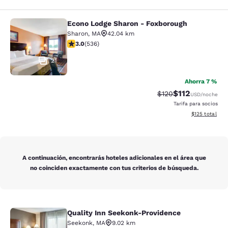
Econo Lodge Sharon - Foxborough
Econo Lodge Sharon - Foxborough
Sharon
,
MA
42.04 km
calificación de 3.01 estrellas. Feria. 536 reseñas
3.0
(
536
)
21
Ahorra 7 %
$112
Precio tachado:
Precio con des
$120
USD
/noche
Tarifa para socios
Ver detalles d
$125
total
A continuación, encontrarás hoteles adicionales en el área que
no coinciden exactamente con tus criterios de búsqueda.
Quality Inn Seekonk-Providence
Quality Inn Seekonk-Providence
Seekonk
,
MA
9.02 km