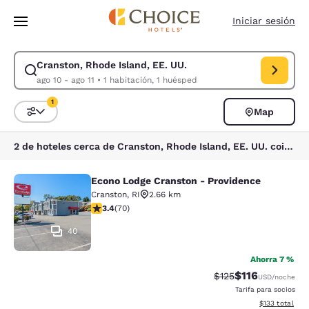
Carga completa
Pasar A Contenido Principal
Iniciar sesión
Cranston, Rhode Island, EE. UU.
Modificar la búsqueda de Cranston, Rhode Island, EE. UU.. Fecha de ch
ago 10 - ago 11
•
1 habitación, 1 huésped
1
Map
Ordenar y filtrar
1 filtro seleccionado actualmente
2 de hoteles cerca de Cranston, Rhode Island, EE. UU. coinciden con tus filtros
Econo Lodge Cranston - Providence
Econo Lodge Cranston - Providence
Cranston
,
RI
2.66 km
calificación de 3.39 estrellas. Bueno. 70 reseñas
3.4
(
70
)
40
Ahorra 7 %
$116
Precio tachado:
Precio con des
$125
USD
/noche
Tarifa para socios
Ver detalles d
$133
total