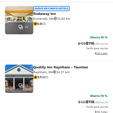
Rodeway Inn
NUEVO EN CHOICE HOTELS
Rodeway Inn
Somerset
,
MA
23.93 km
calificación de 5 estrellas. Excepcional. 3 reseñas
5.0
(
3
)
35
Ahorra 10 %
$116
Precio tachado:
Precio con des
$129
USD
/noche
Tarifa para socios
Ver detalles d
$132
total
Quality Inn Raynham - Taunton
Quality Inn Raynham - Taunton
Raynham
,
MA
34.37 km
calificación de 3.66 estrellas. Bueno. 661 reseñas
3.7
(
661
)
24
Ahorra 10 %
$118
Precio tachado:
Precio con des
$132
USD
/noche
Tarifa para socios
Ver detalles d
$132
total