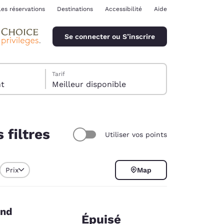
les réservations
Destinations
Accessibilité
Aide
Se connecter ou S’inscrire
Tarif
ent
Meilleur disponible
 filtres
Utiliser vos points
ina
Prix
Map
end
Épuisé