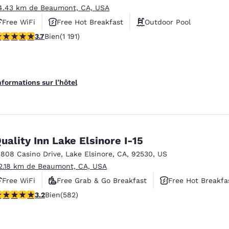
4.43 km de Beaumont, CA, USA
Free WiFi
Free Hot Breakfast
Outdoor Pool
.66 étoiles. Bien. 1191 commentaires
3.7
Bien
(1 191)
nformations sur l’hôtel
uality Inn Lake Elsinore I-15
1808 Casino Drive
,
Lake Elsinore
,
CA
,
92530
,
US
2.18 km de Beaumont, CA, USA
Free WiFi
Free Grab & Go Breakfast
Free Hot Breakfa
.23 étoiles. Bien. 582 commentaires
3.2
Bien
(582)