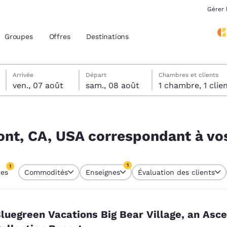
Gérer 
Groupes
Offres
Destinations
vendredi 7 août
samedi 8 août
Date de départ sélectionnée au samedi 8 août
Date d’arrivée sélectionnée au vendredi 7 août
Arrivée
Départ
Chambres et clients
ven., 07 août
sam., 08 août
1 chambre, 1 cli
acement actuels
nt à vos filtres
z votre langue préférée
nt, CA, USA correspondant à vos
tes
Estados Unidos
América Lat
1
1
res
Commodités
Enseignes
Évaluation des clients
Español
Español
tre actuellement sélectionné
1 filtre actuellement sélectionné
atina
Latin America
Canada
English
English
luegreen Vacations Big Bear Village, an Asc