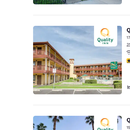
Q
1
3
2
I
Q
1