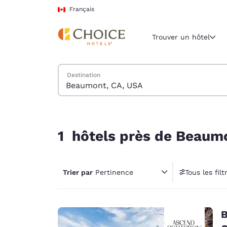
Chargement terminé
Passer à Contenu Principal
Français
Trouver un hôtel
Trouver des hôtels
Destination
Région et empl
Canada
Français
1 hôtels près de Beaumont, CA, USA corresponda
Sélectionne
1 hôtels près de Beaumo
Amériques
United Sta
Trier par
Pertinence
Tous les filt
English
1 fil
América L
Português
B