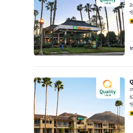
3
3
I
Q
3
4
3