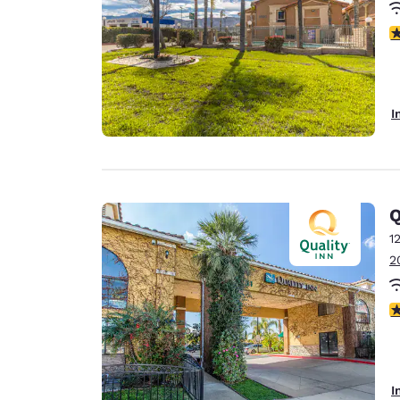
3
I
Q
1
2
4
I