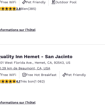
Free WiFi
Pet Friendly
Outdoor Pool
.81 étoiles. Bien. 385 commentaires
3.8
Bien
(385)
nformations sur l’hôtel
uality Inn Hemet - San Jacinto
201 West Florida Ave.
,
Hemet
,
CA
,
92543
,
US
0.29 km de Beaumont, CA, USA
Free WiFi
Free Hot Breakfast
Pet Friendly
.07 étoiles. Très bon. 1062 commentaires
4.1
Très bon
(1 062)
nformations sur l’hôtel