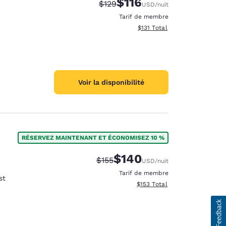
$116
Tarif barré :
Tarif réduit :
$129
USD
/nuit
Tarif de membre
Afficher les détails totaux es
$131
Total
Voir la disponibilité
RÉSERVEZ MAINTENANT ET ÉCONOMISEZ 10 %
$140
Tarif barré :
Tarif réduit :
$155
USD
/nuit
Tarif de membre
st
Afficher les détails totaux es
$153
Total