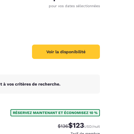
pour vos dates sélectionnées
Voir la disponibilité
 à vos critères de recherche.
RÉSERVEZ MAINTENANT ET ÉCONOMISEZ 10 %
d
$123
Tarif barré :
Tarif réduit :
$136
USD
/nuit
Tarif de membre