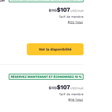
$107
Tarif barré :
Tarif réduit :
$119
USD
/nuit
Tarif de membre
Afficher les détails totaux es
$122
Total
Voir la disponibilité
RÉSERVEZ MAINTENANT ET ÉCONOMISEZ 10 %
$107
Tarif barré :
Tarif réduit :
$119
USD
/nuit
Tarif de membre
Afficher les détails totaux es
$118
Total