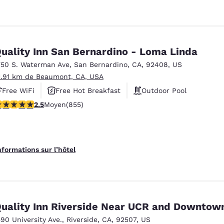
uality Inn San Bernardino - Loma Linda
750 S. Waterman Ave
,
San Bernardino
,
CA
,
92408
,
US
1.91 km de Beaumont, CA, USA
Free WiFi
Free Hot Breakfast
Outdoor Pool
.49 étoiles. Moyen. 855 commentaires
2.5
Moyen
(855)
nformations sur l’hôtel
uality Inn Riverside Near UCR and Downtow
590 University Ave.
,
Riverside
,
CA
,
92507
,
US