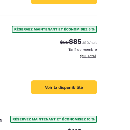
RÉSERVEZ MAINTENANT ET ÉCONOMISEZ 5 %
$85
Tarif barré :
Tarif réduit :
$89
USD
/nuit
Tarif de membre
Afficher les détails totaux e
$93
Total
Voir la disponibilité
n
RÉSERVEZ MAINTENANT ET ÉCONOMISEZ 10 %