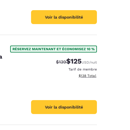
Voir la disponibilité
RÉSERVEZ MAINTENANT ET ÉCONOMISEZ 10 %
a
$125
Tarif barré :
Tarif réduit :
$139
USD
/nuit
Tarif de membre
Afficher les détails totaux es
$138
Total
Voir la disponibilité