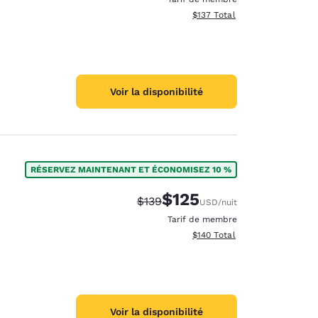
Afficher les détails totaux es
$137
Total
Voir la disponibilité
RÉSERVEZ MAINTENANT ET ÉCONOMISEZ 10 %
$125
Tarif barré :
Tarif réduit :
$139
USD
/nuit
Tarif de membre
Afficher les détails totaux es
$140
Total
Voir la disponibilité