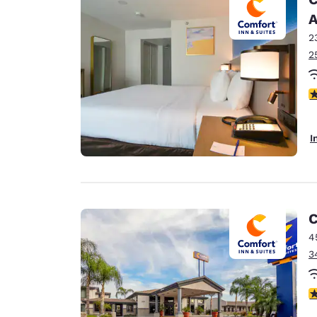
A
2
2
3
I
C
4
3
3