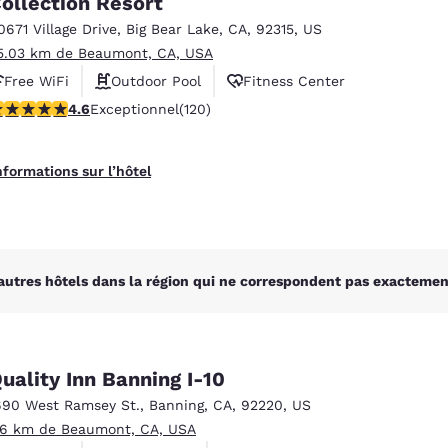
ollection Resort
México
Mexico
Español
English
0671 Village Drive
,
Big Bear Lake
,
CA
,
92315
,
US
5.03 km de Beaumont, CA, USA
Free WiFi
Outdoor Pool
Fitness Center
nd
Germany
España
.63 étoiles. Exceptionnel. 120 commentaires
4.6
Exceptionnel
(120)
English
Español
France
France
nformations sur l’hôtel
Français
English
Italia
Italy
Italiano
English
autres hôtels dans la région qui ne correspondent pas exactement
ngdom
uality Inn Banning I-10
India
New Zealan
690 West Ramsey St.
,
Banning
,
CA
,
92220
,
US
English
English
.6 km de Beaumont, CA, USA