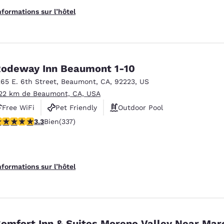
nformations sur l’hôtel
odeway Inn Beaumont 1-10
265 E. 6th Street
,
Beaumont
,
CA
,
92223
,
US
.22 km de Beaumont, CA, USA
Free WiFi
Pet Friendly
Outdoor Pool
.26 étoiles. Bien. 337 commentaires
3.3
Bien
(337)
nformations sur l’hôtel
omfort Inn & Suites Moreno Valley Near Mar