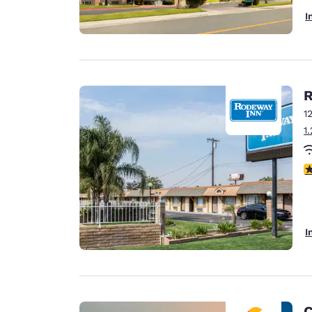
I
R
1
1
3
I
C