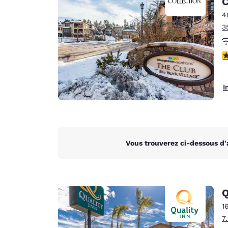
C
Canada
Français
4
3
Europe
Deutschla
4
Deutsch
Spain
I
English
Ireland
English
Vous trouverez ci-dessous d'
United Ki
English
Asie-Pacifique
Q
Australia
1
English
7