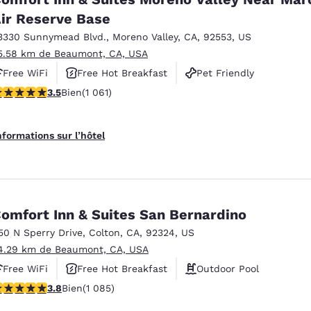
ir Reserve Base
3330 Sunnymead Blvd.
,
Moreno Valley
,
CA
,
92553
,
US
5.58 km de Beaumont, CA, USA
Free WiFi
Free Hot Breakfast
Pet Friendly
.54 étoiles. Bien. 1061 commentaires
3.5
Bien
(1 061)
nformations sur l’hôtel
omfort Inn & Suites San Bernardino
50 N Sperry Drive
,
Colton
,
CA
,
92324
,
US
4.29 km de Beaumont, CA, USA
Free WiFi
Free Hot Breakfast
Outdoor Pool
.82 étoiles. Bien. 1085 commentaires
3.8
Bien
(1 085)