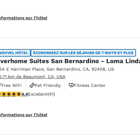
nformations sur l’hôtel
NOUVEL HÔTEL
ÉCONOMISEZ SUR LES SÉJOURS DE 7 NUITS ET PLUS
verhome Suites San Bernardino - Loma Lind
64 E Harriman Place
,
San Bernardino
,
CA
,
92408
,
US
0.71 km de Beaumont, CA, USA
Free WiFi
Pet Friendly
Fitness Center
.39 étoiles. Excellent. 41 commentaires
4.4
Excellent
(41)
nformations sur l’hôtel