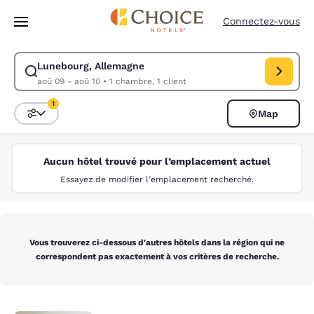
Chargement terminé
Passer à Contenu Principal
Connectez-vous
Lunebourg, Allemagne
Modifiez la recherche pour Lunebourg, Allemagne. Date d’arrivée aoû 0
aoû 09 - aoû 10
•
1 chambre, 1 client
1
Map
Trier et filtrer
1 filtre actuellement sélectionné
Aucun hôtel trouvé pour l’emplacement actuel
Essayez de modifier l’emplacement recherché.
Vous trouverez ci-dessous d'autres hôtels dans la région qui ne
correspondent pas exactement à vos critères de recherche.