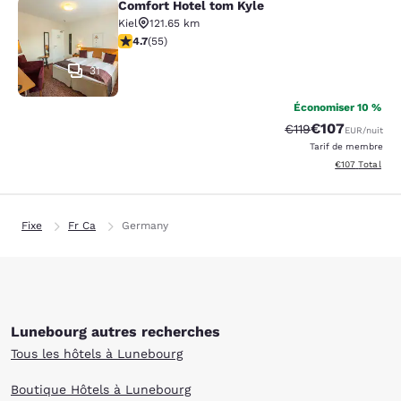
Comfort Hotel tom Kyle
Comfort Hotel tom Kyle
Kiel
121.65 km
4.69 étoiles. Exceptionnel. 55 commentaires
4.7
(
55
)
31
Économiser 10 %
€107
Tarif barré :
Tarif réduit :
€119
EUR
/nuit
Tarif de membre
Afficher les dé
€107
Total
Fixe
Fr Ca
Germany
Lunebourg autres recherches
Tous les hôtels à Lunebourg
Boutique Hôtels à Lunebourg