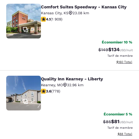
Comfort Suites Speedway - Kansas City
Comfort Suites Speedway - Kansas 
Kansas City
,
KS
23.08 km
4.11 étoiles. Très bon. 1909 commentaires
4.1
(
1 909
)
34
Économiser 10 %
$134
Tarif barré :
Tarif réduit :
$149
USD
/nuit
Tarif de membre
Afficher les dé
$160
Total
Quality Inn Kearney - Liberty
Quality Inn Kearney - Liberty
Kearney
,
MO
32.96 km
3.64 étoiles. Bien. 778 commentaires
3.6
(
778
)
27
Économiser 5 %
$81
Tarif barré :
Tarif réduit :
$85
USD
/nuit
Tarif de membre
Afficher les d
$88
Total