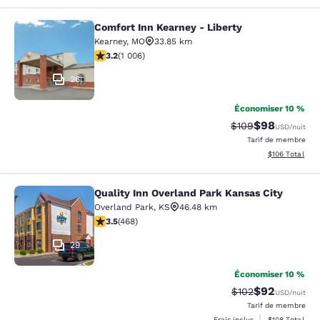
Comfort Inn Kearney - Liberty
Comfort Inn Kearney - Liberty
Kearney
,
MO
33.85 km
3.2 étoiles. Bien. 1006 commentaires
3.2
(
1 006
)
26
Économiser 10 %
$98
Tarif barré :
Tarif réduit :
$109
USD
/nuit
Tarif de membre
Afficher les dé
$106
Total
Quality Inn Overland Park Kansas City
Quality Inn Overland Park Kansas Ci
Overland Park
,
KS
46.48 km
3.46 étoiles. Bien. 468 commentaires
3.5
(
468
)
29
Économiser 10 %
$92
Tarif barré :
Tarif réduit :
$102
USD
/nuit
Tarif de membre
Afficher les dé
Frais inclus
$108
Total