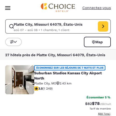
Chargement terminé
Passer à Contenu Principal
Connectez-vous
Platte City, Missouri 64079, États-Unis
Modifiez la recherche pour Platte City, Missouri 64079, États-Unis. Dat
aoû 07 - aoû 08
•
1 chambre, 1 client
Map
Trier et filtrer
27 hôtels près de Platte City, Missouri 64079, États-Unis
Suburban Studios Kansas City Airpo
ÉCONOMISEZ SUR LES SÉJOURS DE 7 NUITS ET PLUS
Suburban Studios Kansas City Airport
North
Platte City
,
MO
2.43 km
29
3.49 étoiles. Bien. 1249 commentaires
3.5
(
1 249
)
Économiser 5 %
$78
Tarif barré :
Tarif réduit :
$82
USD
/nuit
Tarif de membre
Afficher les d
$88
Total