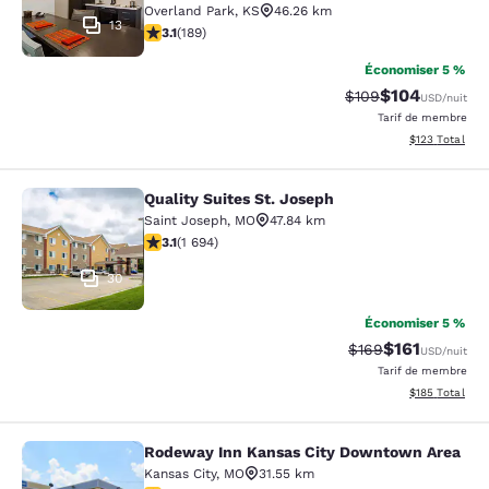
Overland Park
,
KS
46.26 km
13
3.11 étoiles. Bien. 189 commentaires
3.1
(
189
)
Économiser 5 %
$104
Tarif barré :
Tarif réduit :
$109
USD
/nuit
Tarif de membre
Afficher les dé
$123
Total
Quality Suites St. Joseph
Quality Suites St. Joseph
Saint Joseph
,
MO
47.84 km
3.06 étoiles. Moyen. 1694 commentaires
3.1
(
1 694
)
30
Économiser 5 %
$161
Tarif barré :
Tarif réduit :
$169
USD
/nuit
Tarif de membre
Afficher les dé
$185
Total
Rodeway Inn Kansas City Downtown Area
Rodeway Inn Kansas City Downtown
Kansas City
,
MO
31.55 km