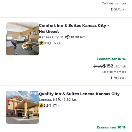
Tarif de membre
Afficher les dé
$106
Total
Comfort Inn & Suites Kansas City -
Comfort Inn & Suites Kansas City - 
Northeast
Kansas City
,
MO
30.08 km
3.9 étoiles. Bien. 1922 commentaires
3.9
(
1 922
)
31
Économiser 10 %
$152
Tarif barré :
Tarif réduit :
$169
USD
/nuit
Tarif de membre
Afficher les dé
$179
Total
Quality Inn & Suites Lenexa Kansas City
Quality Inn & Suites Lenexa Kansas 
Lenexa
,
KS
43.62 km
3.47 étoiles. Bien. 1171 commentaires
3.5
(
1 171
)
40
Économiser 10 %