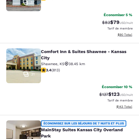
37
Économiser 5 %
$79
Tarif barré :
Tarif réduit :
$83
USD
/nuit
Tarif de membre
Afficher les d
$90
Total
Comfort Inn & Suites Shawnee - Kansas
Comfort Inn & Suites Shawnee - Kan
City
Shawnee
,
KS
38.45 km
3.37 étoiles. Bien. 813 commentaires
3.4
(
813
)
31
Économiser 10 %
$123
Tarif barré :
Tarif réduit :
$137
USD
/nuit
Tarif de membre
Afficher les dé
$143
Total
MainStay Suites Kansas City Overla
ÉCONOMISEZ SUR LES SÉJOURS DE 7 NUITS ET PLUS
MainStay Suites Kansas City Overland
Park