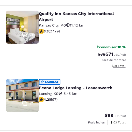
Quality Inn Kansas City International
Quality Inn Kansas City Internationa
Airport
Kansas City
,
MO
11.42 km
3.34 étoiles. Bien. 2179 commentaires
3.3
(
2 179
)
13
Économiser 10 %
$71
Tarif barré :
Tarif réduit :
$79
USD
/nuit
Tarif de membre
Afficher les d
$89
Total
Econo Lodge Lansing - Leavenworth
LAURÉAT
Econo Lodge Lansing - Leavenworth
Lansing
,
KS
15.45 km
4.17 étoiles. Très bon. 597 commentaires
4.2
(
597
)
17
$89
USD
/nuit
Afficher les dé
Frais inclus
$103
Total