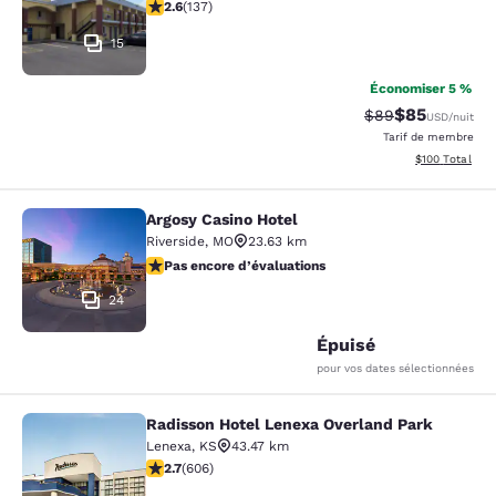
2.57 étoiles. Moyen. 137 commentaires
2.6
(
137
)
15
Économiser 5 %
$85
Tarif barré :
Tarif réduit :
$89
USD
/nuit
Tarif de membre
Afficher les dé
$100
Total
Argosy Casino Hotel
Argosy Casino Hotel
Riverside
,
MO
23.63 km
Pas encore d’évaluations
Pas encore d’évaluations
24
Épuisé
pour vos dates sélectionnées
Radisson Hotel Lenexa Overland Park
Radisson Hotel Lenexa Overland Pa
Lenexa
,
KS
43.47 km
2.72 étoiles. Moyen. 606 commentaires
2.7
(
606
)