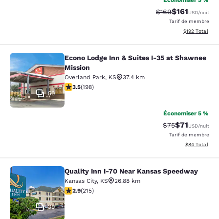
Économiser 5 %
$161
Tarif barré :
Tarif réduit :
$169
USD
/nuit
Tarif de membre
Afficher les dé
$192
Total
Econo Lodge Inn & Suites I-35 at Shawnee
Econo Lodge Inn & Suites I-35 at S
Mission
Overland Park
,
KS
37.4 km
3.55 étoiles. Bien. 198 commentaires
3.5
(
198
)
50
Économiser 5 %
$71
Tarif barré :
Tarif réduit :
$75
USD
/nuit
Tarif de membre
Afficher les d
$84
Total
Quality Inn I-70 Near Kansas Speedway
Quality Inn I-70 Near Kansas Spee
Kansas City
,
KS
26.88 km
2.86 étoiles. Moyen. 215 commentaires
2.9
(
215
)
39