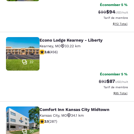
Économiser 5 %
$94
Tarif barré :
Tarif réduit :
$99
USD
/nuit
Tarif de membre
Afficher les d
$112
Total
Econo Lodge Kearney - Liberty
Econo Lodge Kearney - Liberty
Kearney
,
MO
33.22 km
3.56 étoiles. Bien. 456 commentaires
3.6
(
456
)
32
Économiser 5 %
$87
Tarif barré :
Tarif réduit :
$92
USD
/nuit
Tarif de membre
Afficher les d
$95
Total
Comfort Inn Kansas City Midtown
Comfort Inn Kansas City Midtown
Kansas City
,
MO
34.1 km
3.12 étoiles. Bien. 287 commentaires
3.1
(
287
)
30