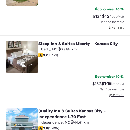
Économiser 10 %
$121
Tarif barré :
Tarif réduit :
$134
USD
/nuit
Tarif de membre
Afficher les dé
$145
Total
Sleep Inn & Suites Liberty - Kansas City
Sleep Inn & Suites Liberty - Kansas 
Liberty
,
MO
28.85 km
3.71 étoiles. Bien. 2171 commentaires
3.7
(
2 171
)
26
Économiser 10 %
$145
Tarif barré :
Tarif réduit :
$162
USD
/nuit
Tarif de membre
Afficher les d
$161
Total
Quality Inn & Suites Kansas City -
Quality Inn & Suites Kansas City - 
Independence I-70 East
Independence
,
MO
44.61 km
2.75 étoiles. Moyen. 1495 commentaires
2.8
(
1 495
)