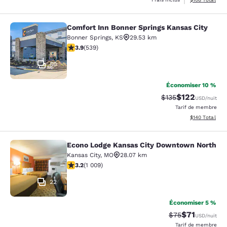
Comfort Inn Bonner Springs Kansas City
Comfort Inn Bonner Springs Kansas 
Bonner Springs
,
KS
29.53 km
3.94 étoiles. Bien. 539 commentaires
3.9
(
539
)
50
Économiser 10 %
$122
Tarif barré :
Tarif réduit :
$135
USD
/nuit
Tarif de membre
Afficher les dé
$140
Total
Econo Lodge Kansas City Downtown North
Econo Lodge Kansas City Downtown
Kansas City
,
MO
28.07 km
3.24 étoiles. Bien. 1009 commentaires
3.2
(
1 009
)
22
Économiser 5 %
$71
Tarif barré :
Tarif réduit :
$75
USD
/nuit
Tarif de membre