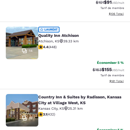
$91
Tarif barré :
Tarif réduit :
$101
USD
/nuit
Tarif de membre
Afficher les dé
$106
Total
Quality Inn Atchison
LAURÉAT
Quality Inn Atchison
Atchison
,
KS
39.33 km
4.43 étoiles. Excellent. 448 commentaires
4.4
(
448
)
14
Économiser 5 %
$155
Tarif barré :
Tarif réduit :
$163
USD
/nuit
Tarif de membre
Afficher les d
$181
Total
Country Inn & Suites by Radisson, Kansas
Country Inn & Suites by Radisson, Ka
City at Village West, KS
Kansas City
,
KS
25.31 km
3.14 étoiles. Bien. 432 commentaires
3.1
(
432
)
12