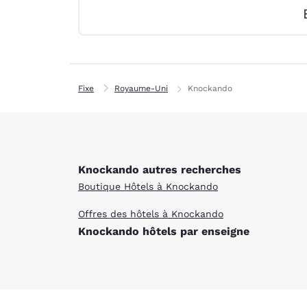
Canada
Français
Europe
Deutschla
Deutsch
Fixe
Royaume-Uni
Knockando
Spain
English
Ireland
English
Knockando autres recherches
Boutique Hôtels à Knockando
United Ki
English
Offres des hôtels à Knockando
Knockando hôtels par enseigne
Asie-Pacifique
Australia
English