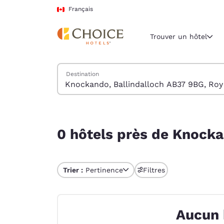
Chargement terminé
Passer à Contenu Principal
Français
Trouver un hôtel
Trouver des hôtels
Destination
Région et empl
Canada
Français
0 hôtels près de Knockando, Ballindalloch AB3
Sélectionne
0 hôtels près de Knock
Amériques
United Sta
Trier :
Pertinence
Filtres
English
América L
Português
Aucun 