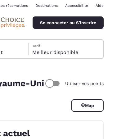
les réservations
Destinations
Accessibilité
Aide
Se connecter ou S’inscrire
Tarif
ent
Meilleur disponible
oyaume-Uni
Utiliser vos points
ina
Map
 actuel