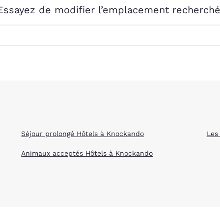
México
Mexico
Essayez de modifier l’emplacement recherché
Español
English
nd
Germany
España
English
Español
France
France
Français
English
Italia
Italy
Italiano
English
Séjour prolongé Hôtels à Knockando
Les
ngdom
Animaux acceptés Hôtels à Knockando
India
New Zealan
English
English