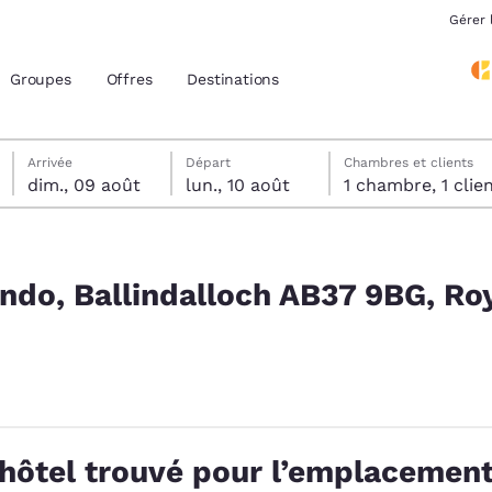
Gérer 
Groupes
Offres
Destinations
dimanche 9 août
lundi 10 août
Date de départ sélectionnée au lundi 10 août
Date d’arrivée sélectionnée au dimanche 9 août
Arrivée
Départ
Chambres et clients
dim., 09 août
lun., 10 août
1 chambre, 1 cli
acement actuels
7 9BG, Royaume-Uni
z votre langue préférée
ando, Ballindalloch AB37 9BG, R
tes
Estados Unidos
América Lat
Español
Español
atina
Latin America
Canada
English
English
hôtel trouvé pour l’emplacement