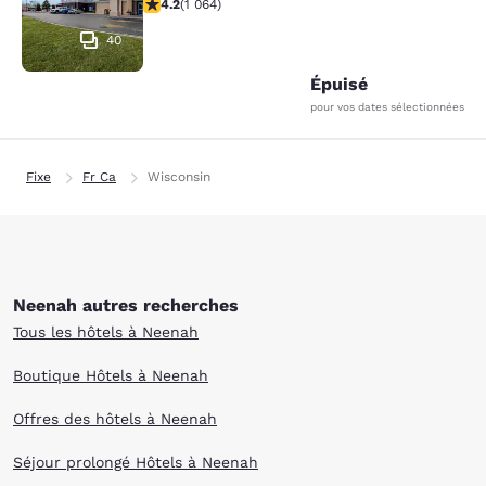
4.2 étoiles. Excellent. 1064 commentaires
4.2
(
1 064
)
40
Épuisé
pour vos dates sélectionnées
Fixe
Fr Ca
Wisconsin
Neenah autres recherches
Tous les hôtels à Neenah
Boutique Hôtels à Neenah
Offres des hôtels à Neenah
Séjour prolongé Hôtels à Neenah