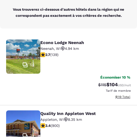
Vous trouverez ci-dessous d'autres hôtels dans la région qui ne
correspondent pas exactement à vos critères de recherche.
Econo Lodge Neenah
Econo Lodge Neenah
Neenah
,
WI
4.94 km
2.68 étoiles. Moyen. 139 commentaires
2.7
(
139
)
50
Économiser 10 %
$104
Tarif barré :
Tarif réduit :
$115
USD
/nuit
Tarif de membre
Afficher les d
$119
Total
Quality Inn Appleton West
Quality Inn Appleton West
Appleton
,
WI
8.35 km
3.41 étoiles. Bien. 900 commentaires
3.4
(
900
)
29