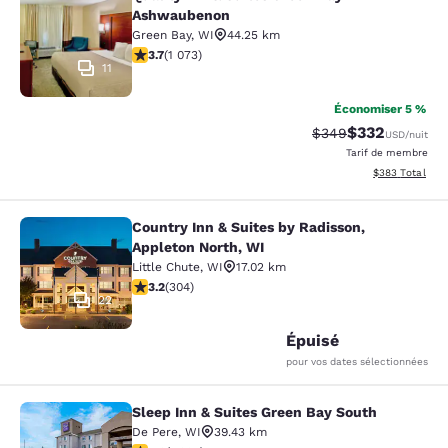
Quality Inn & Suites Green Bay - A
Ashwaubenon
Green Bay
,
WI
44.25 km
3.66 étoiles. Bien. 1073 commentaires
3.7
(
1 073
)
11
Économiser 5 %
$332
Tarif barré :
Tarif réduit :
$349
USD
/nuit
Tarif de membre
Afficher les dé
$383
Total
Country Inn & Suites by Radisson,
Country Inn & Suites by Radisson, A
Appleton North, WI
Little Chute
,
WI
17.02 km
3.24 étoiles. Bien. 304 commentaires
3.2
(
304
)
22
Épuisé
pour vos dates sélectionnées
Sleep Inn & Suites Green Bay South
Sleep Inn & Suites Green Bay South
De Pere
,
WI
39.43 km