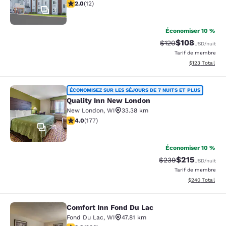
2 étoiles. Moyen. 12 commentaires
2.0
(
12
)
4
Économiser 10 %
$108
Tarif barré :
Tarif réduit :
$120
USD
/nuit
Tarif de membre
Afficher les dé
$123
Total
Quality Inn New London
ÉCONOMISEZ SUR LES SÉJOURS DE 7 NUITS ET PLUS
Quality Inn New London
New London
,
WI
33.38 km
4.03 étoiles. Très bon. 177 commentaires
4.0
(
177
)
35
Économiser 10 %
$215
Tarif barré :
Tarif réduit :
$239
USD
/nuit
Tarif de membre
Afficher les dé
$240
Total
Comfort Inn Fond Du Lac
Comfort Inn Fond Du Lac
Fond Du Lac
,
WI
47.81 km