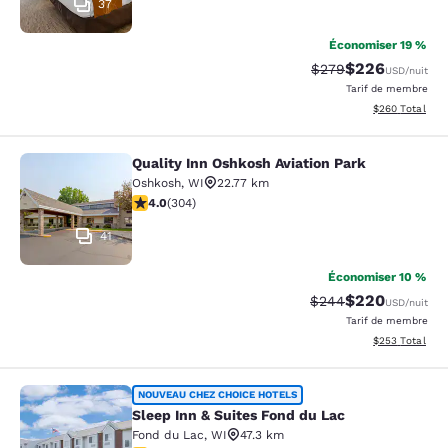
37
Économiser 19 %
$226
Tarif barré :
Tarif réduit :
$279
USD
/nuit
Tarif de membre
Afficher les dé
$260
Total
Quality Inn Oshkosh Aviation Park
Quality Inn Oshkosh Aviation Park
Oshkosh
,
WI
22.77 km
4.01 étoiles. Très bon. 304 commentaires
4.0
(
304
)
41
Économiser 10 %
$220
Tarif barré :
Tarif réduit :
$244
USD
/nuit
Tarif de membre
Afficher les dé
$253
Total
Sleep Inn & Suites Fond du Lac
NOUVEAU CHEZ CHOICE HOTELS
Sleep Inn & Suites Fond du Lac
Fond du Lac
,
WI
47.3 km