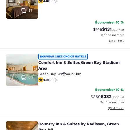
3.8 étoiles. Bien. 986 commentaires
3.8
(
986
)
37
Économiser 10 %
$131
Tarif barré :
Tarif réduit :
$145
USD
/nuit
Tarif de membre
Afficher les dé
$148
Total
Comfort Inn & Suites Green Bay Sta
NOUVEAU CHEZ CHOICE HOTELS
Comfort Inn & Suites Green Bay Stadium
Area
Green Bay
,
WI
44.27 km
29
4.19 étoiles. Très bon. 299 commentaires
4.2
(
299
)
Économiser 10 %
$332
Tarif barré :
Tarif réduit :
$369
USD
/nuit
Tarif de membre
Afficher les dé
$384
Total
Country Inn & Suites by Radisson, Green
Country Inn & Suites by Radisson, G
Bay, WI