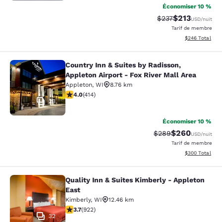
Économiser 10 %
$213
Tarif barré :
Tarif réduit :
$237
USD
/nuit
Tarif de membre
Afficher les dé
$246
Total
Country Inn & Suites by Radisson,
Country Inn & Suites by Radisson, Ap
Appleton Airport - Fox River Mall Area
Appleton
,
WI
8.76 km
3.96 étoiles. Bien. 414 commentaires
4.0
(
414
)
23
Économiser 10 %
$260
Tarif barré :
Tarif réduit :
$289
USD
/nuit
Tarif de membre
Afficher les dé
$300
Total
Quality Inn & Suites Kimberly - Appleton
Quality Inn & Suites Kimberly - App
East
Kimberly
,
WI
12.46 km
3.74 étoiles. Bien. 922 commentaires
3.7
(
922
)
32