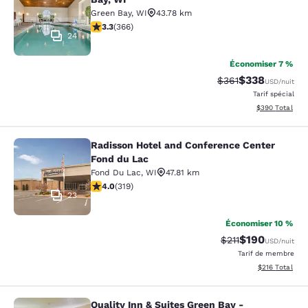
Green Bay
,
WI
43.78 km
3.28 étoiles. Bien. 366 commentaires
3.3
(
366
)
24
Économiser 7 %
$338
Tarif barré :
Tarif réduit :
$361
USD
/nuit
Tarif spécial
Afficher les dé
$390
Total
Radisson Hotel and Conference Center
Radisson Hotel and Conference Cen
Fond du Lac
Fond Du Lac
,
WI
47.81 km
4.05 étoiles. Très bon. 319 commentaires
4.0
(
319
)
23
Économiser 10 %
$190
Tarif barré :
Tarif réduit :
$211
USD
/nuit
Tarif de membre
Afficher les dé
$216
Total
Quality Inn & Suites Green Bay -