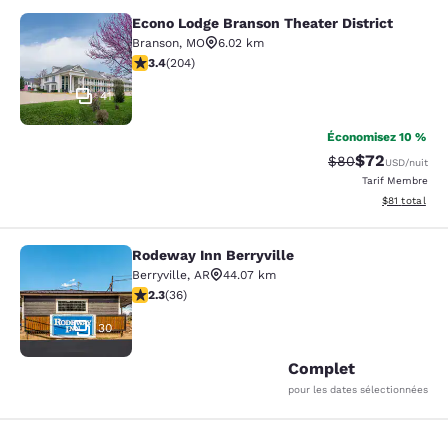
Econo Lodge Branson Theater District
Econo Lodge Branson Theater Distri
Branson
,
MO
6.02 km
3.38 étoiles. Bien. 204 commentaires
3.4
(
204
)
41
Économisez 10 %
$72
Tarif barré :
Tarif réduit :
$80
USD
/nuit
Tarif Membre
Afficher les d
$81
total
Rodeway Inn Berryville
Rodeway Inn Berryville
Berryville
,
AR
44.07 km
2.28 étoiles. Moyen. 36 commentaires
2.3
(
36
)
30
Complet
pour les dates sélectionnées