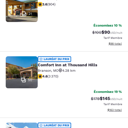
3.59 étoiles. Bien. 904 commentaires
3.6
(
904
)
21
Économisez 10 %
$90
Tarif barré :
Tarif réduit :
$100
USD
/nuit
Tarif Membre
Afficher les d
$98
total
Comfort Inn at Thousand Hills
LAURÉAT DU PRIX
Comfort Inn at Thousand Hills
Branson
,
MO
4.28 km
4.58 étoiles. Excellent. 3370 commentaires
4.6
(
3 370
)
50
Économisez 19 %
$145
Tarif barré :
Tarif réduit :
$179
USD
/nuit
Tarif Membre
Afficher les dé
$163
total
Comfort Inn & Suites Branson Mea
LAURÉAT DU PRIX