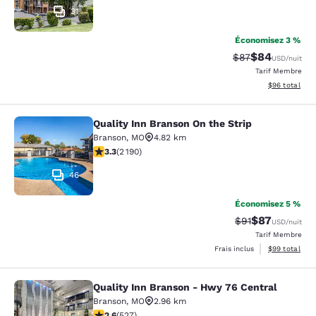
31
Économisez 3 %
$84
Tarif barré :
Tarif réduit :
$87
USD
/nuit
Tarif Membre
Afficher les d
$96
total
Quality Inn Branson On the Strip
Quality Inn Branson On the Strip
Branson
,
MO
4.82 km
3.26 étoiles. Bien. 2190 commentaires
3.3
(
2 190
)
46
Économisez 5 %
$87
Tarif barré :
Tarif réduit :
$91
USD
/nuit
Tarif Membre
Afficher les d
Frais inclus
$99
total
Quality Inn Branson - Hwy 76 Central
Quality Inn Branson - Hwy 76 Centr
Branson
,
MO
2.96 km
2.61 étoiles. Moyen. 527 commentaires
2.6
(
527
)