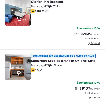
Clarion Inn Branson
Clarion Inn Branson
Branson
,
MO
4.74 km
4.05 étoiles. Très Bien. 3243 commentaires
4.0
(
3 243
)
68
Économisez 10 %
$152
Tarif barré :
Tarif réduit :
$169
USD
/nuit
Tarif Membre
Afficher les dé
$174
total
Suburban Studios Branson On The S
ÉCONOMISEZ SUR LES SÉJOURS DE 7 NUITS OU PLUS
Suburban Studios Branson On The Strip
Branson
,
MO
4.55 km
3.52 étoiles. Bien. 71 commentaires
3.5
(
71
)
30
Économisez 10 %
$107
Tarif barré :
Tarif réduit :
$119
USD
/nuit
Tarif Membre
Afficher les d
$121
total