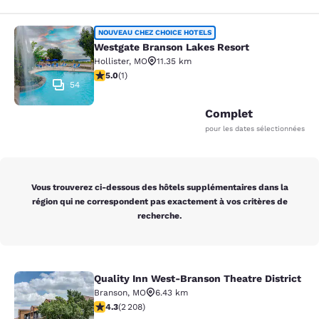
Westgate Branson Lakes Resort
NOUVEAU CHEZ CHOICE HOTELS
Westgate Branson Lakes Resort
Hollister
,
MO
11.35 km
5 étoiles. Exceptionnel. 1 commentaire
5.0
(
1
)
54
Complet
pour les dates sélectionnées
Vous trouverez ci-dessous des hôtels supplémentaires dans la
région qui ne correspondent pas exactement à vos critères de
recherche.
Quality Inn West-Branson Theatre District
Quality Inn West-Branson Theatre Di
Branson
,
MO
6.43 km
4.28 étoiles. Excellent. 2208 commentaires
4.3
(
2 208
)