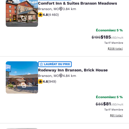
Comfort Inn & Suites Branson Meadows
Branson
,
MO
3.84 km
4.76 étoiles. Exceptionnel. 4460 commentaires
4.8
(
4 460
)
49
Économisez 5 %
$185
Tarif barré :
Tarif réduit :
$195
USD
/nuit
Tarif Membre
Afficher les dé
$208
total
Rodeway Inn Branson, Brick House
LAURÉAT DU PRIX
Rodeway Inn Branson, Brick House
Branson
,
MO
4.84 km
4.62 étoiles. Exceptionnel. 949 commentaires
4.6
(
949
)
30
Économisez 5 %
$81
Tarif barré :
Tarif réduit :
$85
USD
/nuit
Tarif Membre
Afficher les d
$91
total