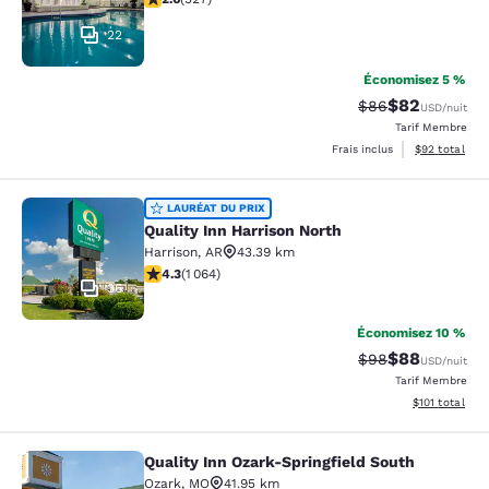
22
Économisez 5 %
$82
Tarif barré :
Tarif réduit :
$86
USD
/nuit
Tarif Membre
Afficher les d
Frais inclus
$92
total
Quality Inn Harrison North
LAURÉAT DU PRIX
Quality Inn Harrison North
Harrison
,
AR
43.39 km
4.28 étoiles. Excellent. 1064 commentaires
4.3
(
1 064
)
36
Économisez 10 %
$88
Tarif barré :
Tarif réduit :
$98
USD
/nuit
Tarif Membre
Afficher les d
$101
total
Quality Inn Ozark-Springfield South
Quality Inn Ozark-Springfield South
Ozark
,
MO
41.95 km