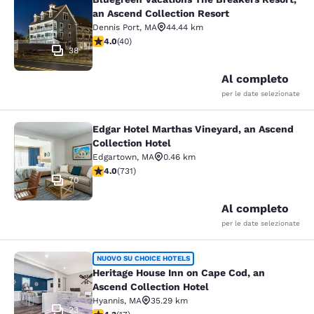
Bluegreen Vacations The Breakers R
an Ascend Collection Resort
Dennis Port
,
MA
44.44 km
Valutazione di 4 stelle. Molto buono. 40 recensioni
4.0
(
40
)
38
Al completo
per le date selezionate
Edgar Hotel Marthas Vineyard, an Ascend
Edgar Hotel Marthas Vineyard, an A
Collection Hotel
Edgartown
,
MA
0.46 km
Valutazione di 4.01 stelle. Molto buono. 731 recensioni
4.0
(
731
)
70
Al completo
per le date selezionate
Heritage House Inn on Cape Cod, an
NUOVO SU CHOICE HOTELS
Heritage House Inn on Cape Cod, an
Ascend Collection Hotel
Hyannis
,
MA
35.29 km
23
Valutazione di 4.35 stelle. Ottimo. 17 recensioni