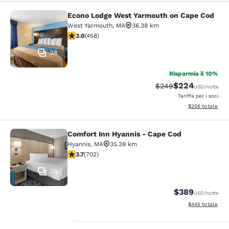
Econo Lodge West Yarmouth on Cape Cod
Econo Lodge West Yarmouth on Cap
West Yarmouth
,
MA
36.38 km
Valutazione di 2.95 stelle. Discreto. 458 recensioni
3.0
(
458
)
28
Risparmia il 10%
$224
Tariffa di barratura:
Tariffa scontata
$249
USD
/notte
Tariffa per i soci
Visualizza i detta
$256
totale
Comfort Inn Hyannis - Cape Cod
Comfort Inn Hyannis - Cape Cod
Hyannis
,
MA
35.39 km
Valutazione di 3.7 stelle. Buono. 702 recensioni
3.7
(
702
)
38
$389
USD
/notte
Visualizza i detta
$445
totale