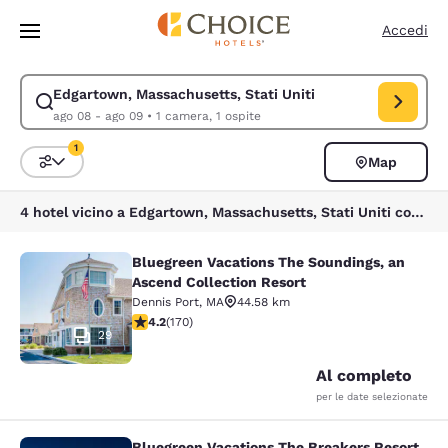
Caricamento completato
Vai A Contenuto Principale
Accedi
Edgartown, Massachusetts, Stati Uniti
Modifica la ricerca per Edgartown, Massachusetts, Stati Uniti. Data di 
ago 08 - ago 09
•
1 camera, 1 ospite
1
Map
Ordina e filtra
1 filtro attualmente selezionato
4 hotel vicino a Edgartown, Massachusetts, Stati Uniti corrispondono ai tuoi filtri
Bluegreen Vacations The Soundings, an
Bluegreen Vacations The Soundings,
Ascend Collection Resort
Dennis Port
,
MA
44.58 km
Valutazione di 4.22 stelle. Ottimo. 170 recensioni
4.2
(
170
)
29
Al completo
per le date selezionate
Bluegreen Vacations The Breakers Resort,