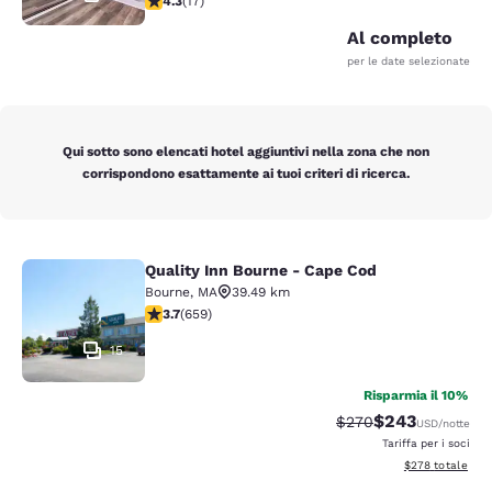
4.3
(
17
)
Al completo
per le date selezionate
Qui sotto sono elencati hotel aggiuntivi nella zona che non
corrispondono esattamente ai tuoi criteri di ricerca.
Quality Inn Bourne - Cape Cod
Quality Inn Bourne - Cape Cod
Bourne
,
MA
39.49 km
Valutazione di 3.67 stelle. Buono. 659 recensioni
3.7
(
659
)
15
Risparmia il 10%
$243
Tariffa di barratura:
Tariffa scontata
$270
USD
/notte
Tariffa per i soci
Visualizza i detta
$278
totale