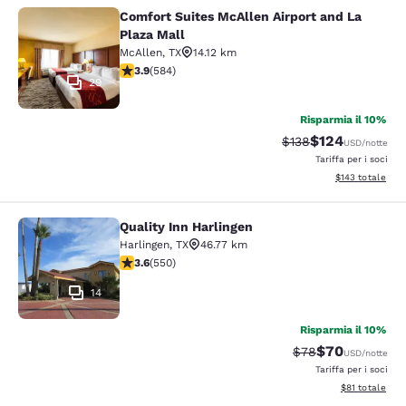
Comfort Suites McAllen Airport and La
Comfort Suites McAllen Airport and 
Plaza Mall
McAllen
,
TX
14.12 km
Valutazione di 3.94 stelle. Buono. 584 recensioni
3.9
(
584
)
29
Risparmia il 10%
$124
Tariffa di barratura:
Tariffa scontata
$138
USD
/notte
Tariffa per i soci
Visualizza i dett
$143
totale
Quality Inn Harlingen
Quality Inn Harlingen
Harlingen
,
TX
46.77 km
Valutazione di 3.58 stelle. Buono. 550 recensioni
3.6
(
550
)
14
Risparmia il 10%
$70
Tariffa di barratur
Tariffa scontat
$78
USD
/notte
Tariffa per i soci
Visualizza i det
$81
totale