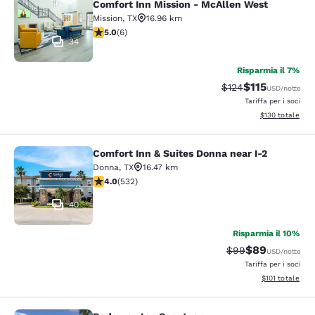
Comfort Inn Mission - McAllen West
Mission
,
TX
16.96 km
Valutazione di 5 stelle. Eccezionale. 6 recensioni
5.0
(
6
)
34
Risparmia il 7%
$115
Tariffa di barratura
Tariffa scontat
$124
USD
/notte
Tariffa per i soci
Visualizza i dett
$130
totale
Comfort Inn & Suites Donna near I-2
Comfort Inn & Suites Donna near I-2
Donna
,
TX
16.47 km
Valutazione di 3.99 stelle. Buono. 532 recensioni
4.0
(
532
)
40
Risparmia il 10%
$89
Tariffa di barratur
Tariffa scontat
$99
USD
/notte
Tariffa per i soci
Visualizza i dett
$101
totale