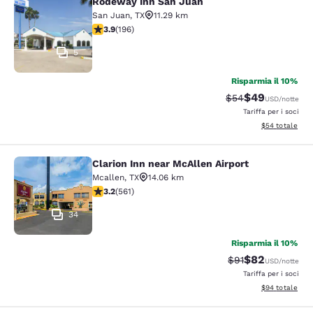
Rodeway Inn San Juan
Rodeway Inn San Juan
San Juan
,
TX
11.29 km
Valutazione di 3.91 stelle. Buono. 196 recensioni
3.9
(
196
)
5
Risparmia il 10%
$49
Tariffa di barratur
Tariffa scontat
$54
USD
/notte
Tariffa per i soci
Visualizza i det
$54
totale
Clarion Inn near McAllen Airport
Clarion Inn near McAllen Airport
Mcallen
,
TX
14.06 km
Valutazione di 3.22 stelle. Buono. 561 recensioni
3.2
(
561
)
34
Risparmia il 10%
$82
Tariffa di barratu
Tariffa scontat
$91
USD
/notte
Tariffa per i soci
Visualizza i det
$94
totale