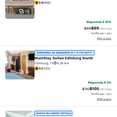
Valutazione di 3.92 stelle. Buono. 898 recensioni
3.9
(
898
)
32
Risparmia il 10%
$89
Tariffa di barratur
Tariffa scontat
$99
USD
/notte
Tariffa per i soci
Visualizza i dett
$101
totale
MainStay Suites Edinburg South
RISPARMIA SU SOGGIORNI DI 7 O PIÙ NOTTI
MainStay Suites Edinburg South
Edinburg
,
TX
4.26 km
Valutazione di 4.1 stelle. Molto buono. 325 recensioni
4.1
(
325
)
43
Risparmia il 5%
$105
Tariffa di barratura
Tariffa scontat
$110
USD
/notte
Tariffa per i soci
Visualizza i dett
$118
totale
Comfort Inn Mission - McAllen Wes
NUOVO SU CHOICE HOTELS