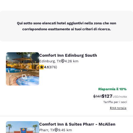
Qui sotto sono elencati hotel aggiuntivi nella zona che non
corrispondono esattamente ai tuoi criteri di ricerca.
Comfort Inn Edinburg South
Comfort Inn Edinburg South
Edinburg
,
TX
4.26 km
Valutazione di 4.12 stelle. Molto buono. 876 recensioni
4.1
(
876
)
50
Risparmia il 10%
$127
Tariffa di barratura
Tariffa scontata
$141
USD
/notte
Tariffa per i soci
Visualizza i dett
$144
totale
Comfort Inn & Suites Pharr - McAllen
Comfort Inn & Suites Pharr - McAll
Pharr
,
TX
9.45 km