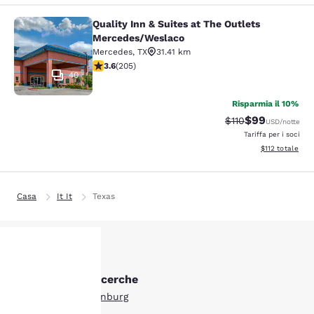
Quality Inn & Suites at The Outlets
Quality Inn & Suites at The Outlet
Mercedes/Weslaco
Mercedes
,
TX
31.41 km
Valutazione di 3.56 stelle. Buono. 205 recensioni
3.6
(
205
)
40
Risparmia il 10%
$99
Tariffa di barratur
Tariffa scontat
$110
USD
/notte
Tariffa per i soci
Visualizza i dett
$112
totale
Casa
It It
Texas
Altre Edinburg ricerche
La tua
Tutti gli hotel a Edinburg