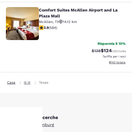
Comfort Suites McAllen Airport and La
Comfort Suites McAllen Airport and 
Plaza Mall
McAllen
,
TX
14.12 km
Valutazione di 3.94 stelle. Buono. 584 recensioni
3.9
(
584
)
29
Risparmia il 10%
$124
Tariffa di barratura:
Tariffa scontata
$138
USD
/notte
Tariffa per i soci
Visualizza i dett
$143
totale
Casa
It It
Texas
Altre Edinburg ricerche
Tutti gli hotel a Edinburg