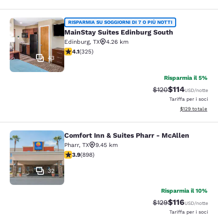
MainStay Suites Edinburg South
RISPARMIA SU SOGGIORNI DI 7 O PIÙ NOTTI
MainStay Suites Edinburg South
Edinburg
,
TX
4.26 km
Valutazione di 4.1 stelle. Molto buono. 325 recensioni
4.1
(
325
)
43
Risparmia il 5%
$114
Tariffa di barratura
Tariffa scontat
$120
USD
/notte
Tariffa per i soci
Visualizza i dett
$129
totale
Comfort Inn & Suites Pharr - McAllen
Comfort Inn & Suites Pharr - McAll
Pharr
,
TX
9.45 km
Valutazione di 3.92 stelle. Buono. 898 recensioni
3.9
(
898
)
32
Risparmia il 10%
$116
Tariffa di barratura
Tariffa scontat
$129
USD
/notte
Tariffa per i soci