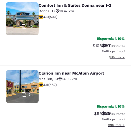
Comfort Inn & Suites Donna near I-2
Comfort Inn & Suites Donna near I-2
Donna
,
TX
16.47 km
Valutazione di 3.99 stelle. Buono. 533 recensioni
4.0
(
533
)
40
Risparmia il 10%
$97
Tariffa di barratura
Tariffa scontat
$108
USD
/notte
Tariffa per i soci
Visualizza i dett
$110
totale
Clarion Inn near McAllen Airport
Clarion Inn near McAllen Airport
Mcallen
,
TX
14.06 km
Valutazione di 3.23 stelle. Buono. 562 recensioni
3.2
(
562
)
34
Risparmia il 10%
$89
Tariffa di barratur
Tariffa scontat
$99
USD
/notte
Tariffa per i soci
Visualizza i dett
$102
totale