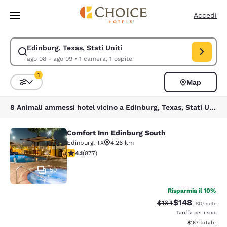
Caricamento completato
Vai A Contenuto Principale
Accedi
Edinburg, Texas, Stati Uniti
Modifica la ricerca per Edinburg, Texas, Stati Uniti. Data di check-in a
ago 08 - ago 09
•
1 camera, 1 ospite
1
Map
Ordina e filtra
1 filtro attualmente selezionato
8 Animali ammessi hotel vicino a Edinburg, Texas, Stati Uniti corrispondono ai tuoi filtri
Comfort Inn Edinburg South
Comfort Inn Edinburg South
Edinburg
,
TX
4.26 km
Valutazione di 4.12 stelle. Molto buono. 877 recensioni
4.1
(
877
)
50
Risparmia il 10%
$148
Tariffa di barratura:
Tariffa scontata
$164
USD
/notte
Tariffa per i soci
Visualizza i dett
$167
totale