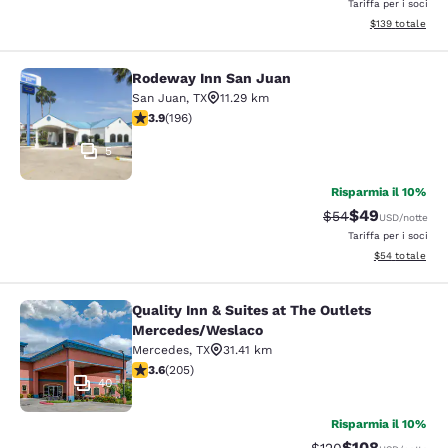
Tariffa per i soci
Visualizza i dett
$139
totale
Rodeway Inn San Juan
Rodeway Inn San Juan
San Juan
,
TX
11.29 km
Valutazione di 3.91 stelle. Buono. 196 recensioni
3.9
(
196
)
5
Risparmia il 10%
$49
Tariffa di barratur
Tariffa scontat
$54
USD
/notte
Tariffa per i soci
Visualizza i det
$54
totale
Quality Inn & Suites at The Outlets
Quality Inn & Suites at The Outlet
Mercedes/Weslaco
Mercedes
,
TX
31.41 km
Valutazione di 3.56 stelle. Buono. 205 recensioni
3.6
(
205
)
40
Risparmia il 10%
$108
Tariffa di barratura:
Tariffa scontata