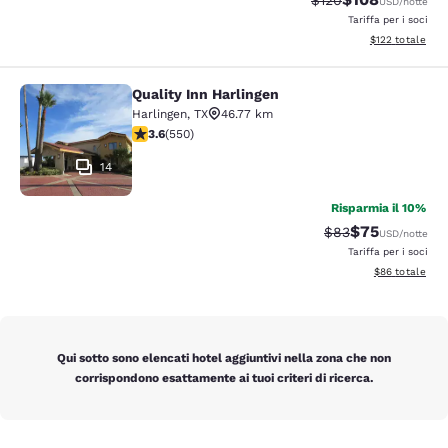
$120
USD
/notte
Tariffa per i soci
Visualizza i dett
$122
totale
Quality Inn Harlingen
Quality Inn Harlingen
Harlingen
,
TX
46.77 km
Valutazione di 3.58 stelle. Buono. 550 recensioni
3.6
(
550
)
14
Risparmia il 10%
$75
Tariffa di barratur
Tariffa sconta
$83
USD
/notte
Tariffa per i soci
Visualizza i det
$86
totale
Qui sotto sono elencati hotel aggiuntivi nella zona che non
corrispondono esattamente ai tuoi criteri di ricerca.