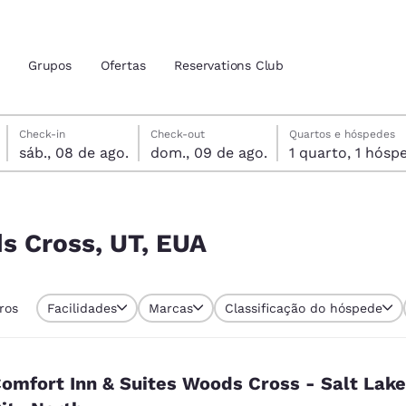
Grupos
Ofertas
Reservations Club
sábado, 8 de agosto
domingo, 9 de agosto
domingo, 9 de agosto data de check-out selecionada
sábado, 8 de agosto data do check-in selecionada
Check-in
Check-out
Quartos e hóspedes
sáb., 08 de ago.
dom., 09 de ago.
1 quarto, 1 h
zação atuais
tina
 idioma de sua preferência
s Cross, UT, EUA
tes
Estados Unidos
América Lat
tros
Facilidades
Marcas
Classificação do hóspede
Español
Español
atina
Latin America
Canada
English
English
omfort Inn & Suites Woods Cross - Salt Lake