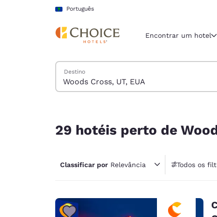
Carregamento concluído
Pular Para Conteúdo Principal
Português
Encontrar um hotel
Pesquisar hotéis
Destino
Região e locali
América La
Português
29 hotéis perto de Woods Cross, UT, EUA
Selecione o
29 hotéis perto de Wood
Américas
United Sta
Classificar por
Relevância
Todos os fil
English
América L
Português
C