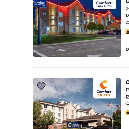
C
Canada
Français
2
1
Europa
Deutschla
c
Deutsch
Spain
D
English
Ireland
English
C
United Ki
English
1
1
Ásia-Pacífico
Australia
c
English