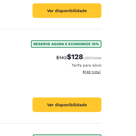
Ver disponibilidade
RESERVE AGORA E ECONOMIZE 10%
$128
Tarifa anterior “tachada”:
Tarifa com desconto:
$142
USD
/noite
Tarifa para sócio
Exibir detalhes do total esti
$148
total
Ver disponibilidade