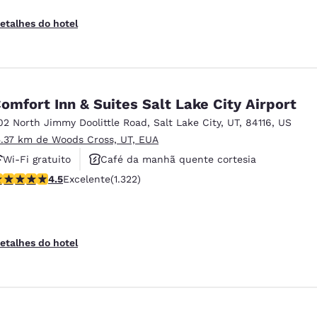
etalhes do hotel
omfort Inn & Suites Salt Lake City Airport
02 North Jimmy Doolittle Road
,
Salt Lake City
,
UT
,
84116
,
US
5.37 km de Woods Cross, UT, EUA
Wi-Fi gratuito
Café da manhã quente cortesia
lassificação 4.48 estrelas. Excelente. 1322 avaliações
4.5
Excelente
(1.322)
Aceita animais de estimação
etalhes do hotel