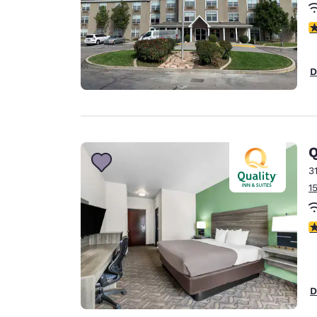
c
D
Q
3
1
c
D