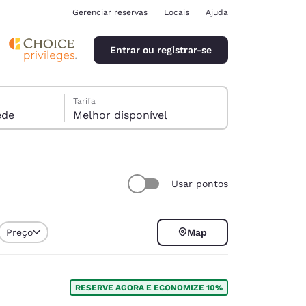
Gerenciar reservas
Locais
Ajuda
Entrar ou registrar-se
Tarifa
óspede
Melhor disponível
Usar pontos
ina
Preço
Map
RESERVE AGORA E ECONOMIZE 10%