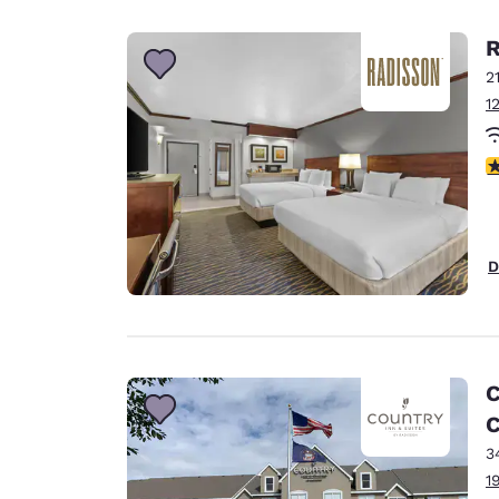
R
2
1
c
D
C
C
3
1