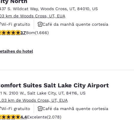
ity North
México
Mexico
Español
English
437 S. Wildcat Way
,
Woods Cross
,
UT
,
84010
,
US
.03 km de Woods Cross, UT, EUA
Wi-Fi gratuito
Café da manhã quente cortesia
nd
Germany
España
lassificação 3.73 estrelas. Bom. 1666 avaliações
3.7
Bom
(1.666)
Aceita animais de estimação
English
Español
France
France
etalhes do hotel
Français
English
Italia
Italy
Italiano
English
omfort Suites Salt Lake City Airport
ngdom
71 N. 2100 W.
,
Salt Lake City
,
UT
,
84116
,
US
2.03 km de Woods Cross, UT, EUA
Wi-Fi gratuito
Café da manhã quente cortesia
India
New Zealan
lassificação 4.37 estrelas. Excelente. 2078 avaliações
4.4
Excelente
(2.078)
Não fumante
English
English