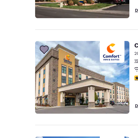
D
C
2
1
c
D