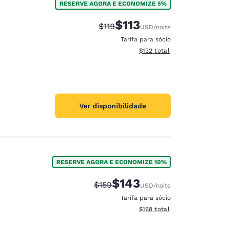
RESERVE AGORA E ECONOMIZE 5%
$113
Tarifa anterior “tachada”:
Tarifa com desconto:
$119
USD
/noite
Tarifa para sócio
Exibir detalhes do total esti
$132
total
Ver disponibilidade
RESERVE AGORA E ECONOMIZE 10%
$143
Tarifa anterior “tachada”:
Tarifa com desconto:
$159
USD
/noite
Tarifa para sócio
Exibir detalhes do total esti
$168
total