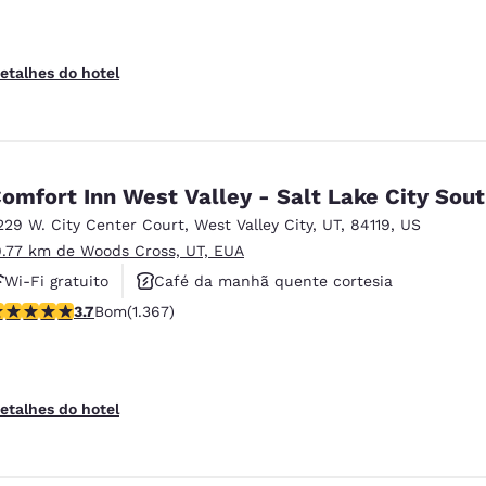
etalhes do hotel
omfort Inn West Valley - Salt Lake City Sou
229 W. City Center Court
,
West Valley City
,
UT
,
84119
,
US
9.77 km de Woods Cross, UT, EUA
Wi-Fi gratuito
Café da manhã quente cortesia
lassificação 3.66 estrelas. Bom. 1367 avaliações
3.7
Bom
(1.367)
Aceita animais de estimação
etalhes do hotel