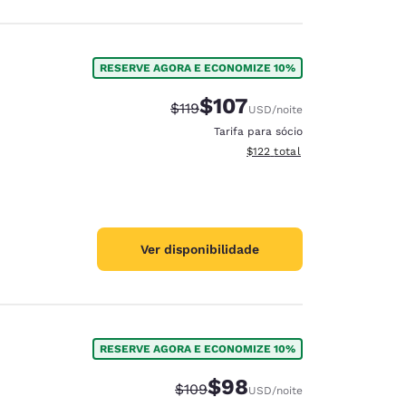
RESERVE AGORA E ECONOMIZE 10%
$107
Tarifa anterior “tachada”:
Tarifa com desconto:
$119
USD
/noite
Tarifa para sócio
Exibir detalhes do total esti
$122
total
Ver disponibilidade
RESERVE AGORA E ECONOMIZE 10%
$98
Tarifa anterior “tachada”:
Tarifa com desconto:
$109
USD
/noite