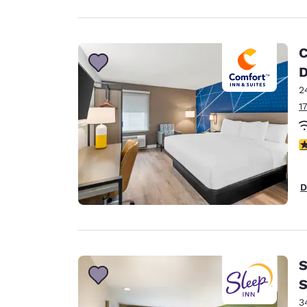
C
2
1
c
D
S
S
3