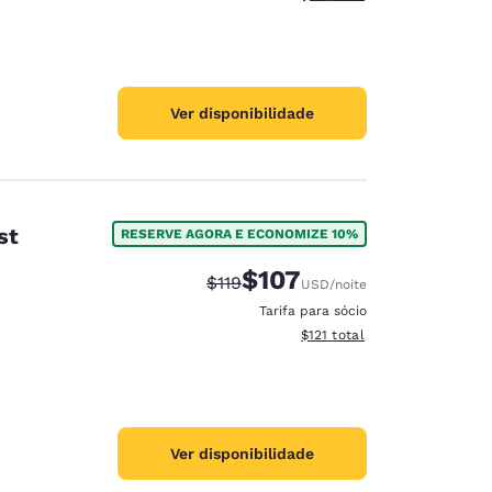
Ver disponibilidade
st
RESERVE AGORA E ECONOMIZE 10%
$107
Tarifa anterior “tachada”:
Tarifa com desconto:
$119
USD
/noite
Tarifa para sócio
Exibir detalhes do total esti
$121
total
Ver disponibilidade