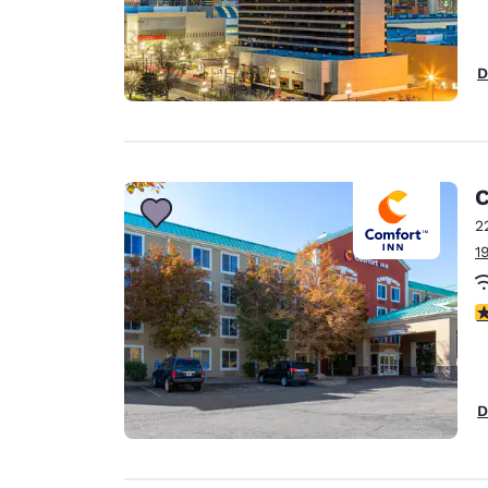
D
C
2
1
c
D