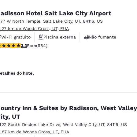
adisson Hotel Salt Lake City Airport
177 W North Temple
,
Salt Lake City
,
UT
,
84116
,
US
2.27 km de Woods Cross, UT, EUA
Wi-Fi gratuito
Piscina externa
Não fumante
lassificação 3.33 estrelas. Bom. 664 avaliações
3.3
Bom
(664)
etalhes do hotel
ountry Inn & Suites by Radisson, West Valley
ity, UT
422 South Decker Lake Drive
,
West Valley City
,
UT
,
84119
,
US
9.87 km de Woods Cross, UT, EUA