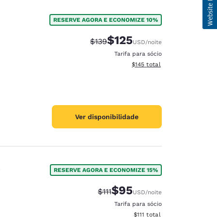
RESERVE AGORA E ECONOMIZE 10%
$125
Tarifa anterior “tachada”:
Tarifa com desconto:
$139
USD
/noite
Tarifa para sócio
Exibir detalhes do total esti
$145
total
Ver disponibilidade
RESERVE AGORA E ECONOMIZE 15%
$95
Tarifa anterior “tachada”:
Tarifa com desconto:
$111
USD
/noite
Tarifa para sócio
Exibir detalhes do total est
$111
total