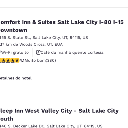
omfort Inn & Suites Salt Lake City I-80 I-15
Downtown
455 S. State St.
,
Salt Lake City
,
UT
,
84115
,
US
7.17 km de Woods Cross, UT, EUA
Wi-Fi gratuito
Café da manhã quente cortesia
lassificação 4.14 estrelas. Muito bom. 380 avaliações
4.1
Muito bom
(380)
Aceita animais de estimação
etalhes do hotel
leep Inn West Valley City - Salt Lake City
outh
440 S. Decker Lake Dr.
,
Salt Lake City
,
UT
,
84119
,
US