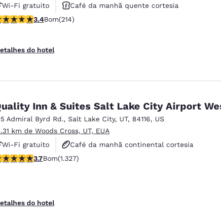
Wi-Fi gratuito
Café da manhã quente cortesia
lassificação 3.35 estrelas. Bom. 214 avaliações
3.4
Bom
(214)
Aceita animais de estimação
etalhes do hotel
uality Inn & Suites Salt Lake City Airport We
15 Admiral Byrd Rd.
,
Salt Lake City
,
UT
,
84116
,
US
5.31 km de Woods Cross, UT, EUA
Wi-Fi gratuito
Café da manhã continental cortesia
lassificação 3.7 estrelas. Bom. 1327 avaliações
3.7
Bom
(1.327)
Café da manhã quente cortesia
etalhes do hotel