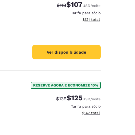
$107
Tarifa anterior “tachada”:
Tarifa com desconto:
$119
USD
/noite
Tarifa para sócio
Exibir detalhes do total esti
$121
total
Ver disponibilidade
RESERVE AGORA E ECONOMIZE 10%
$125
Tarifa anterior “tachada”:
Tarifa com desconto:
$139
USD
/noite
Tarifa para sócio
Exibir detalhes do total esti
$142
total
d