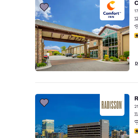
C
1
1
c
D
R
2
1
c