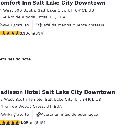
omfort Inn Salt Lake City Downtown
71 West 500 South
,
Salt Lake City
,
UT
,
84101
,
US
2.64 km de Woods Cross, UT, EUA
Wi-Fi gratuito
Café da manhã quente cortesia
lassificação 3.51 estrelas. Bom. 894 avaliações
3.5
Bom
(894)
Aceita animais de estimação
etalhes do hotel
adisson Hotel Salt Lake City Downtown
15 West South Temple
,
Salt Lake City
,
UT
,
84101
,
US
1.4 km de Woods Cross, UT, EUA
Wi-Fi gratuito
Aceita animais de estimação
lassificação 3.96 estrelas. Bom. 949 avaliações
4.0
Bom
(949)
Não fumante