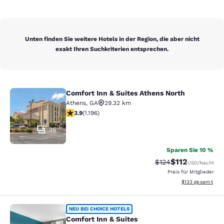
Unten finden Sie weitere Hotels in der Region, die aber nicht
exakt Ihren Suchkriterien entsprechen.
Comfort Inn & Suites Athens North
Comfort Inn & Suites Athens North
Athens
,
GA
29.32 km
3.91-Sterne-Bewertung. Gut. 1196 Bewertungen
3.9
(
1.196
)
36
Sparen Sie 10 %
$112
Durchgestrichener P
Vergünstigter Pr
$124
USD
/Nacht
Preis für Mitglieder
Geschätzte Gesam
$133
gesamt
Comfort Inn & Suites
NEU BEI CHOICE HOTELS
Comfort Inn & Suites