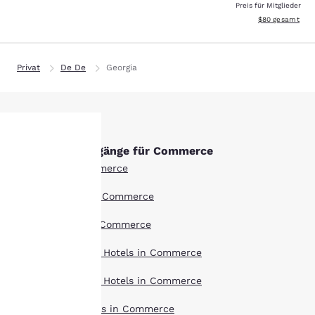
Preis für Mitglieder
Geschätzte Gesa
$80
gesamt
Privat
De De
Georgia
Andere Suchvorgänge für Commerce
hre
Alle Hotels in Commerce
rivatsphäre
Boutique Hotels in Commerce
st uns
Hotel-Angebote in Commerce
ichtig.
Langzeitaufenthalt Hotels in Commerce
Haustierfreundlich Hotels in Commerce
sere Website verwendet
Top bewertet Hotels in Commerce
okies, einschließlich