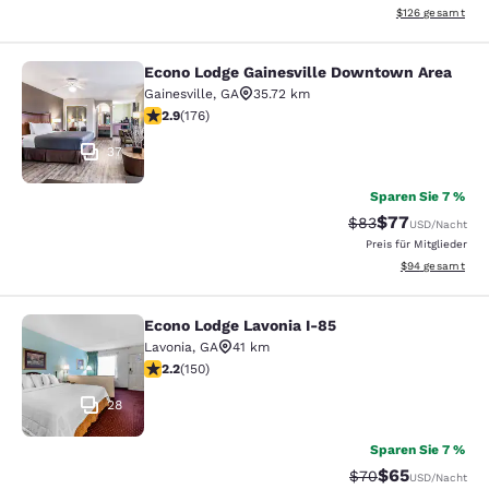
Geschätzte Gesam
$126
gesamt
Econo Lodge Gainesville Downtown Area
Econo Lodge Gainesville Downtown
Gainesville
,
GA
35.72 km
2.86-Sterne-Bewertung. Mittelmäßig. 176 Bewertungen
2.9
(
176
)
37
Sparen Sie 7 %
$77
Durchgestrichener 
Vergünstigter P
$83
USD
/Nacht
Preis für Mitglieder
Geschätzte Gesa
$94
gesamt
Econo Lodge Lavonia I-85
Econo Lodge Lavonia I-85
Lavonia
,
GA
41 km
2.21-Sterne-Bewertung. Mittelmäßig. 150 Bewertungen
2.2
(
150
)
28
Sparen Sie 7 %
$65
Durchgestrichener 
Vergünstigter P
$70
USD
/Nacht