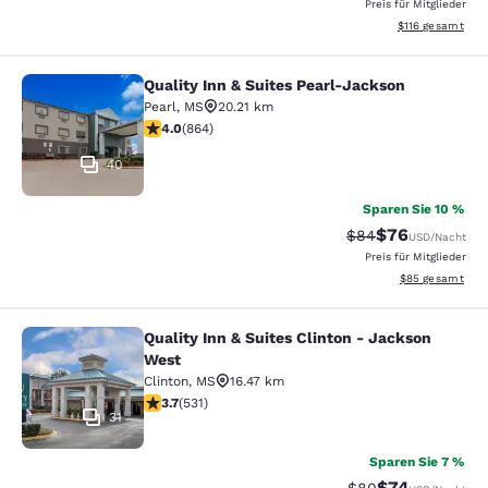
Preis für Mitglieder
Geschätzte Gesa
$116
gesamt
Quality Inn & Suites Pearl-Jackson
Quality Inn & Suites Pearl-Jackson
Pearl
,
MS
20.21 km
4.02-Sterne-Bewertung. Sehr gut. 864 Bewertungen
4.0
(
864
)
40
Sparen Sie 10 %
$76
Durchgestrichener 
Vergünstigter P
$84
USD
/Nacht
Preis für Mitglieder
Geschätzte Gesa
$85
gesamt
Quality Inn & Suites Clinton - Jackson
Quality Inn & Suites Clinton - Jack
West
Clinton
,
MS
16.47 km
3.72-Sterne-Bewertung. Gut. 531 Bewertungen
3.7
(
531
)
31
Sparen Sie 7 %
$74
Durchgestrichener 
Vergünstigter P