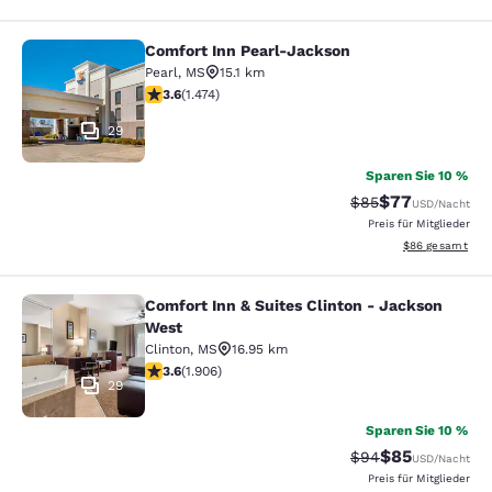
Comfort Inn Pearl-Jackson
Comfort Inn Pearl-Jackson
Pearl
,
MS
15.1 km
3.64-Sterne-Bewertung. Gut. 1474 Bewertungen
3.6
(
1.474
)
29
Sparen Sie 10 %
$77
Durchgestrichener 
Vergünstigter P
$85
USD
/Nacht
Preis für Mitglieder
Geschätzte Gesa
$86
gesamt
Comfort Inn & Suites Clinton - Jackson
Comfort Inn & Suites Clinton - Jac
West
Clinton
,
MS
16.95 km
3.58-Sterne-Bewertung. Gut. 1906 Bewertungen
3.6
(
1.906
)
29
Sparen Sie 10 %
$85
Durchgestrichener 
Vergünstigter P
$94
USD
/Nacht
Preis für Mitglieder