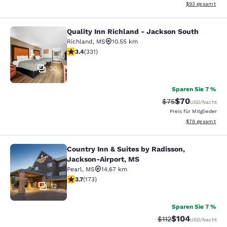
Geschätzte Gesa
$93
gesamt
Quality Inn Richland - Jackson South
Quality Inn Richland - Jackson Sou
Richland
,
MS
10.55 km
3.4-Sterne-Bewertung. Gut. 331 Bewertungen
3.4
(
331
)
30
Sparen Sie 7 %
$70
Durchgestrichener 
Vergünstigter P
$75
USD
/Nacht
Preis für Mitglieder
Geschätzte Gesa
$78
gesamt
Country Inn & Suites by Radisson,
Country Inn & Suites by Radisson, 
Jackson-Airport, MS
Pearl
,
MS
14.67 km
3.69-Sterne-Bewertung. Gut. 173 Bewertungen
3.7
(
173
)
12
Sparen Sie 7 %
$104
Durchgestrichener P
Vergünstigter Pr
$112
USD
/Nacht