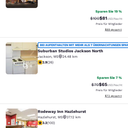
Sparen Sie 19 %
$81
Durchgestrichener 
Vergünstigter P
$100
USD
/Nacht
Preis für Mitglieder
Geschätzte Gesa
$89
gesamt
Suburban Studios Jackson North
BEI AUFENTHALTEN MIT MEHR ALS 7 ÜBERNACHTUNGEN SPA
Suburban Studios Jackson North
Jackson
,
MS
24.48 km
2.85-Sterne-Bewertung. Mittelmäßig. 26 Bewertungen
2.9
(
26
)
6
Sparen Sie 7 %
$65
Durchgestrichener 
Vergünstigter P
$70
USD
/Nacht
Preis für Mitglieder
Geschätzte Gesa
$72
gesamt
Rodeway Inn Hazlehurst
Rodeway Inn Hazlehurst
Hazlehurst
,
MS
37.12 km
3.17-Sterne-Bewertung. Gut. 100 Bewertungen
3.2
(
100
)