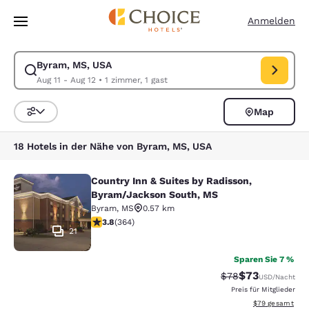
Ladevorgang abgeschlossen
Weiter Zu Hauptinhalt
Anmelden
Byram, MS, USA
Suche für Byram, MS, USA ändern. Check-in-Datum Aug 11, Check-out-
Aug 11 - Aug 12
•
1 zimmer, 1 gast
Map
Sortieren und Filtern,
18 Hotels in der Nähe von Byram, MS, USA
Country Inn & Suites by Radisson,
Country Inn & Suites by Radisson, 
Byram/Jackson South, MS
Byram
,
MS
0.57 km
3.76-Sterne-Bewertung. Gut. 364 Bewertungen
3.8
(
364
)
21
Sparen Sie 7 %
$73
Durchgestrichener 
Vergünstigter P
$78
USD
/Nacht
Preis für Mitglieder
Geschätzte Gesa
$79
gesamt