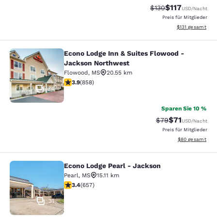
$117
Durchgestrichener P
Vergünstigter Pr
$130
USD
/Nacht
Preis für Mitglieder
Geschätzte Gesa
$131
gesamt
Econo Lodge Inn & Suites Flowood -
Econo Lodge Inn & Suites Flowood 
Jackson Northwest
Flowood
,
MS
20.55 km
3.94-Sterne-Bewertung. Gut. 858 Bewertungen
3.9
(
858
)
34
Sparen Sie 10 %
$71
Durchgestrichener
Vergünstigter P
$79
USD
/Nacht
Preis für Mitglieder
Geschätzte Gesa
$80
gesamt
Econo Lodge Pearl - Jackson
Econo Lodge Pearl - Jackson
Pearl
,
MS
15.11 km
3.36-Sterne-Bewertung. Gut. 657 Bewertungen
3.4
(
657
)
31