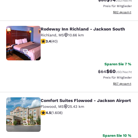
$80
USD
/Nacht
Preis für Mitglieder
Geschätzte Gesa
$82
gesamt
Rodeway Inn Richland - Jackson South
Rodeway Inn Richland - Jackson So
Richland
,
MS
10.66 km
3.43-Sterne-Bewertung. Gut. 40 Bewertungen
3.4
(
40
)
14
Sparen Sie 7 %
$60
Durchgestrichener 
Vergünstigter P
$64
USD
/Nacht
Preis für Mitglieder
Geschätzte Gesa
$67
gesamt
Comfort Suites Flowood - Jackson Airport
Comfort Suites Flowood - Jackson A
Flowood
,
MS
25.43 km
4.49-Sterne-Bewertung. Hervorragend. 1608 Bewertun
4.5
(
1.608
)
35
Sparen Sie 10 %