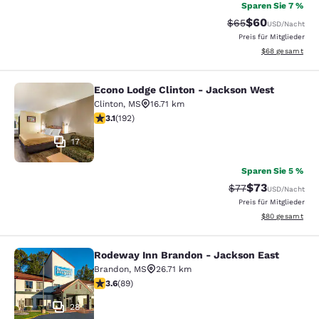
Sparen Sie 7 %
$60
Durchgestrichener 
Vergünstigter P
$65
USD
/Nacht
Preis für Mitglieder
Geschätzte Gesa
$68
gesamt
Econo Lodge Clinton - Jackson West
Econo Lodge Clinton - Jackson Wes
Clinton
,
MS
16.71 km
3.14-Sterne-Bewertung. Gut. 192 Bewertungen
3.1
(
192
)
17
Sparen Sie 5 %
$73
Durchgestrichener
Vergünstigter P
$77
USD
/Nacht
Preis für Mitglieder
Geschätzte Gesa
$80
gesamt
Rodeway Inn Brandon - Jackson East
Rodeway Inn Brandon - Jackson Ea
Brandon
,
MS
26.71 km
3.56-Sterne-Bewertung. Gut. 89 Bewertungen
3.6
(
89
)
28