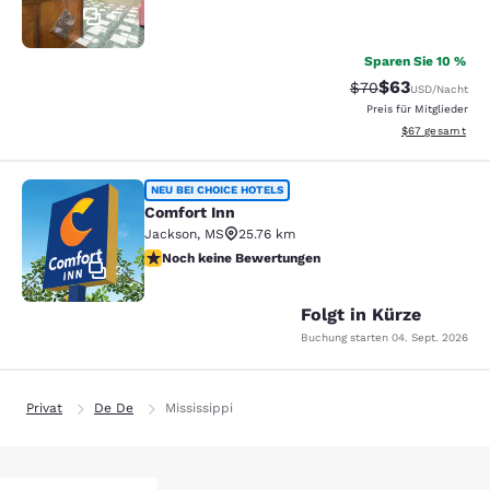
17
Sparen Sie 10 %
$63
Durchgestrichener 
Vergünstigter P
$70
USD
/Nacht
Preis für Mitglieder
Geschätzte Gesa
$67
gesamt
Comfort Inn
NEU BEI CHOICE HOTELS
Comfort Inn
Jackson
,
MS
25.76 km
Noch keine Bewertungen
Noch keine Bewertungen
2
Folgt in Kürze
Buchung starten
04. Sept. 2026
Privat
De De
Mississippi