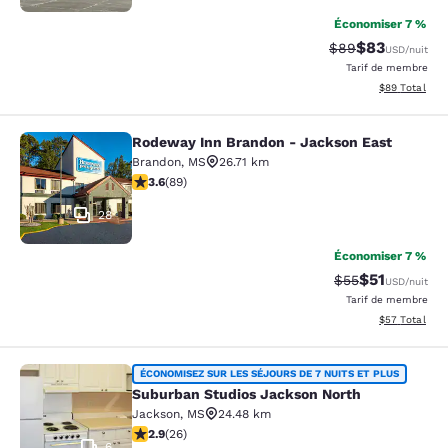
Économiser 7 %
$83
Tarif barré :
Tarif réduit :
$89
USD
/nuit
Tarif de membre
Afficher les d
$89
Total
Rodeway Inn Brandon - Jackson East
Rodeway Inn Brandon - Jackson Ea
Brandon
,
MS
26.71 km
3.56 étoiles. Bien. 89 commentaires
3.6
(
89
)
28
Économiser 7 %
$51
Tarif barré :
Tarif réduit :
$55
USD
/nuit
Tarif de membre
Afficher les d
$57
Total
Suburban Studios Jackson North
ÉCONOMISEZ SUR LES SÉJOURS DE 7 NUITS ET PLUS
Suburban Studios Jackson North
Jackson
,
MS
24.48 km
2.85 étoiles. Moyen. 26 commentaires
2.9
(
26
)
6