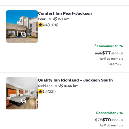
Comfort Inn Pearl-Jackson
Comfort Inn Pearl-Jackson
Pearl
,
MS
15.1 km
3.64 étoiles. Bien. 1470 commentaires
3.6
(
1 470
)
29
Économiser 10 %
$77
Tarif barré :
Tarif réduit :
$85
USD
/nuit
Tarif de membre
Afficher les d
$86
Total
Quality Inn Richland - Jackson South
Quality Inn Richland - Jackson Sou
Richland
,
MS
10.55 km
3.4 étoiles. Bien. 331 commentaires
3.4
(
331
)
30
Économiser 7 %
$70
Tarif barré :
Tarif réduit :
$75
USD
/nuit
Tarif de membre