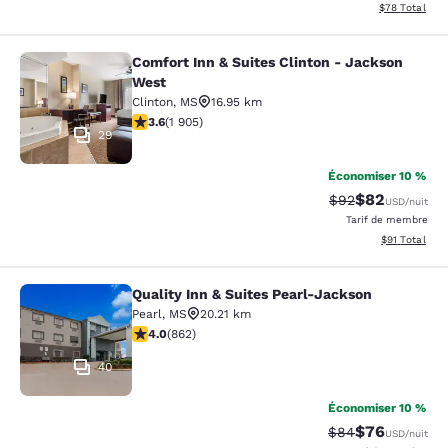
Afficher les d
$78
Total
Comfort Inn & Suites Clinton - Jackson
Comfort Inn & Suites Clinton - Jac
West
Clinton
,
MS
16.95 km
3.58 étoiles. Bien. 1905 commentaires
3.6
(
1 905
)
29
Économiser 10 %
$82
Tarif barré :
Tarif réduit :
$92
USD
/nuit
Tarif de membre
Afficher les d
$91
Total
Quality Inn & Suites Pearl-Jackson
Quality Inn & Suites Pearl-Jackson
Pearl
,
MS
20.21 km
4.02 étoiles. Très bon. 862 commentaires
4.0
(
862
)
40
Économiser 10 %
$76
Tarif barré :
Tarif réduit :
$84
USD
/nuit