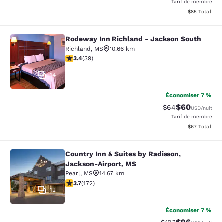
Tarif de membre
Afficher les d
$85
Total
Rodeway Inn Richland - Jackson South
Rodeway Inn Richland - Jackson So
Richland
,
MS
10.66 km
3.44 étoiles. Bien. 39 commentaires
3.4
(
39
)
14
Économiser 7 %
$60
Tarif barré :
Tarif réduit :
$64
USD
/nuit
Tarif de membre
Afficher les d
$67
Total
Country Inn & Suites by Radisson,
Country Inn & Suites by Radisson, 
Jackson-Airport, MS
Pearl
,
MS
14.67 km
3.69 étoiles. Bien. 172 commentaires
3.7
(
172
)
12
Économiser 7 %
$96
Tarif barré :
Tarif réduit :