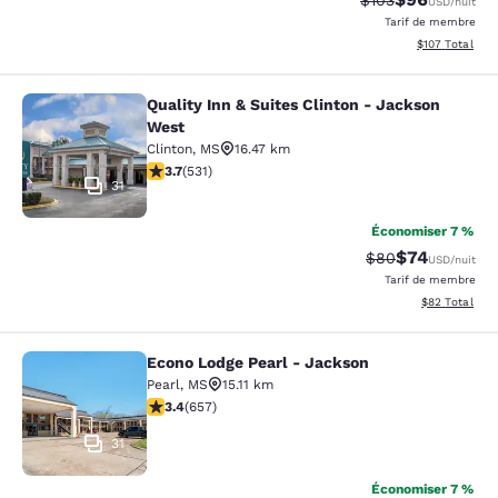
$103
USD
/nuit
Tarif de membre
Afficher les dé
$107
Total
Quality Inn & Suites Clinton - Jackson
Quality Inn & Suites Clinton - Jack
West
Clinton
,
MS
16.47 km
3.72 étoiles. Bien. 531 commentaires
3.7
(
531
)
31
Économiser 7 %
$74
Tarif barré :
Tarif réduit :
$80
USD
/nuit
Tarif de membre
Afficher les d
$82
Total
Econo Lodge Pearl - Jackson
Econo Lodge Pearl - Jackson
Pearl
,
MS
15.11 km
3.36 étoiles. Bien. 657 commentaires
3.4
(
657
)
31
Économiser 7 %