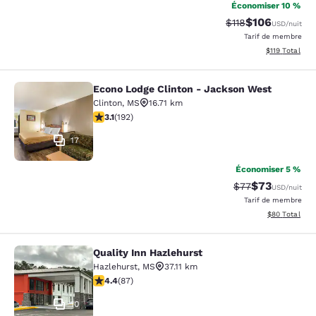
Économiser 10 %
$106
Tarif barré :
Tarif réduit :
$118
USD
/nuit
Tarif de membre
Afficher les d
$119
Total
Econo Lodge Clinton - Jackson West
Econo Lodge Clinton - Jackson Wes
Clinton
,
MS
16.71 km
3.14 étoiles. Bien. 192 commentaires
3.1
(
192
)
17
Économiser 5 %
$73
Tarif barré :
Tarif réduit :
$77
USD
/nuit
Tarif de membre
Afficher les d
$80
Total
Quality Inn Hazlehurst
Quality Inn Hazlehurst
Hazlehurst
,
MS
37.11 km
4.4 étoiles. Excellent. 87 commentaires
4.4
(
87
)
10