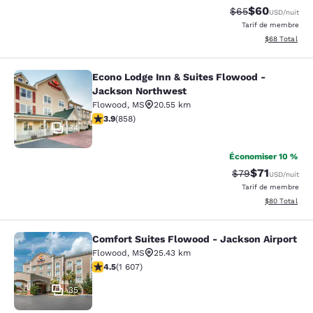
$60
Tarif barré :
Tarif réduit :
$65
USD
/nuit
Tarif de membre
Afficher les d
$68
Total
Econo Lodge Inn & Suites Flowood -
Econo Lodge Inn & Suites Flowood 
Jackson Northwest
Flowood
,
MS
20.55 km
3.94 étoiles. Bien. 858 commentaires
3.9
(
858
)
34
Économiser 10 %
$71
Tarif barré :
Tarif réduit :
$79
USD
/nuit
Tarif de membre
Afficher les d
$80
Total
Comfort Suites Flowood - Jackson Airport
Comfort Suites Flowood - Jackson A
Flowood
,
MS
25.43 km
4.49 étoiles. Excellent. 1607 commentaires
4.5
(
1 607
)
35