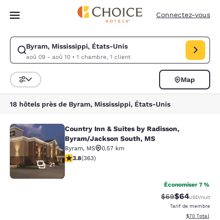
Chargement terminé
Passer à Contenu Principal
Connectez-vous
Byram, Mississippi, États-Unis
Modifiez la recherche pour Byram, Mississippi, États-Unis. Date d’arri
aoû 09 - aoû 10
•
1 chambre, 1 client
Map
Trier et filtrer
18 hôtels près de Byram, Mississippi, États-Unis
Country Inn & Suites by Radisson,
Country Inn & Suites by Radisson, 
Byram/Jackson South, MS
Byram
,
MS
0.57 km
3.75 étoiles. Bien. 363 commentaires
3.8
(
363
)
21
Économiser 7 %
$64
Tarif barré :
Tarif réduit :
$69
USD
/nuit
Tarif de membre
Afficher les d
$70
Total