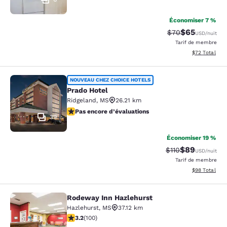
Économiser 7 %
$65
Tarif barré :
Tarif réduit :
$70
USD
/nuit
Tarif de membre
Afficher les d
$72
Total
Prado Hotel
NOUVEAU CHEZ CHOICE HOTELS
Prado Hotel
Ridgeland
,
MS
26.21 km
Pas encore d’évaluations
Pas encore d’évaluations
39
Économiser 19 %
$89
Tarif barré :
Tarif réduit :
$110
USD
/nuit
Tarif de membre
Afficher les d
$98
Total
Rodeway Inn Hazlehurst
Rodeway Inn Hazlehurst
Hazlehurst
,
MS
37.12 km
3.17 étoiles. Bien. 100 commentaires
3.2
(
100
)