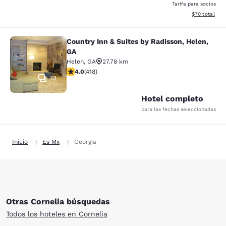
Tarifa para socios
Ver detalles d
$70
total
Country Inn & Suites by Radisson, Helen,
Country Inn & Suites by Radisson, H
GA
Helen
,
GA
27.78 km
calificación de 4.02 estrellas. Muy bueno. 418 reseñas
4.0
(
418
)
13
Hotel completo
para las fechas seleccionadas
Inicio
Es Mx
Georgia
Otras Cornelia búsquedas
Todos los hoteles en Cornelia