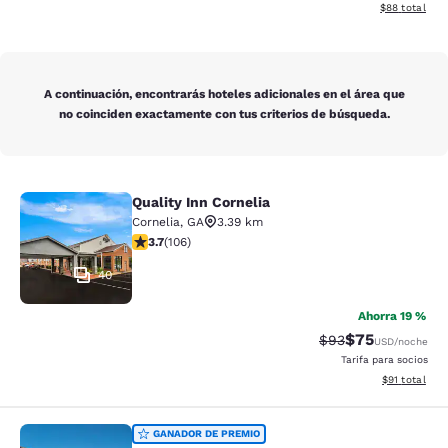
Ver detalles d
$88
total
A continuación, encontrarás hoteles adicionales en el área que
no coinciden exactamente con tus criterios de búsqueda.
Quality Inn Cornelia
Quality Inn Cornelia
Cornelia
,
GA
3.39 km
calificación de 3.69 estrellas. Bueno. 106 reseñas
3.7
(
106
)
40
Ahorra 19 %
$75
Precio tachado:
Precio con des
$93
USD
/noche
Tarifa para socios
Ver detalles 
$91
total
Quality Inn Commerce at I-85
GANADOR DE PREMIO