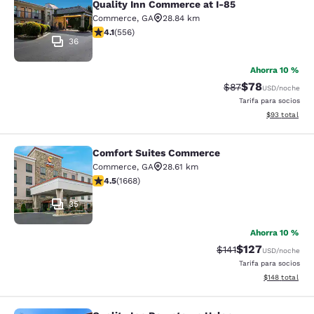
Quality Inn Commerce at I-85
Commerce
,
GA
28.84 km
calificación de 4.07 estrellas. Muy bueno. 556 reseñas
4.1
(
556
)
36
Ahorra 10 %
$78
Precio tachado:
Precio con des
$87
USD
/noche
Tarifa para socios
Ver detalles d
$93
total
Comfort Suites Commerce
Comfort Suites Commerce
Commerce
,
GA
28.61 km
calificación de 4.55 estrellas. Excelente. 1668 reseñas
4.5
(
1668
)
35
Ahorra 10 %
$127
Precio tachado:
Precio con desc
$141
USD
/noche
Tarifa para socios
Ver detalles d
$148
total