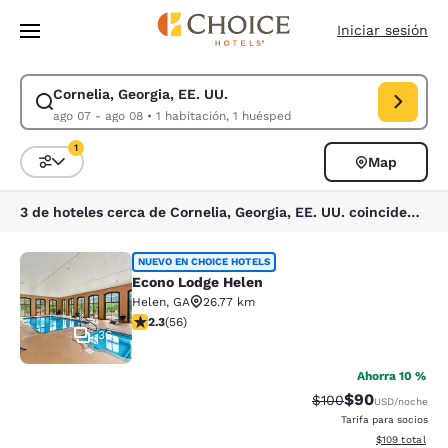
Carga completa
Pasar A Contenido Principal
Iniciar sesión
Cornelia, Georgia, EE. UU.
Modificar la búsqueda de Cornelia, Georgia, EE. UU.. Fecha de check-in
ago 07 - ago 08
•
1 habitación, 1 huésped
1
Map
Ordenar y filtrar
1 filtro seleccionado actualmente
3 de hoteles cerca de Cornelia, Georgia, EE. UU. coinciden con tus filtros
Econo Lodge Helen
NUEVO EN CHOICE HOTELS
Econo Lodge Helen
Helen
,
GA
26.77 km
calificación de 2.34 estrellas. Feria. 56 reseñas
2.3
(
56
)
36
Ahorra 10 %
$90
Precio tachado:
Precio con des
$100
USD
/noche
Tarifa para socios
Ver detalles d
$109
total