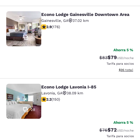
Econo Lodge Gainesville Downtown Area
Econo Lodge Gainesville Downtown
Gainesville
,
GA
37.02 km
calificación de 2.86 estrellas. Feria. 176 reseñas
2.9
(
176
)
37
Ahorra 5 %
$79
Precio tachado:
Precio con des
$83
USD
/noche
Tarifa para socios
Ver detalles d
$96
total
Econo Lodge Lavonia I-85
Econo Lodge Lavonia I-85
Lavonia
,
GA
38.09 km
calificación de 2.21 estrellas. Feria. 150 reseñas
2.2
(
150
)
28
Ahorra 5 %
$72
Precio tachado:
Precio con des
$76
USD
/noche
Tarifa para socios