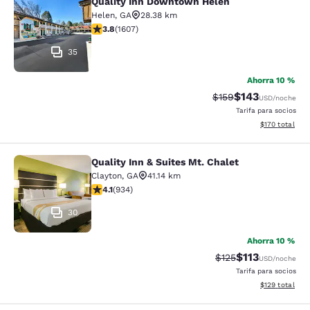
Quality Inn Downtown Helen
Quality Inn Downtown Helen
Helen
,
GA
28.38 km
calificación de 3.79 estrellas. Bueno. 1607 reseñas
3.8
(
1607
)
35
Ahorra 10 %
$143
Precio tachado:
Precio con desc
$159
USD
/noche
Tarifa para socios
Ver detalles d
$170
total
Quality Inn & Suites Mt. Chalet
Quality Inn & Suites Mt. Chalet
Clayton
,
GA
41.14 km
calificación de 4.06 estrellas. Muy bueno. 934 reseñas
4.1
(
934
)
30
Ahorra 10 %
$113
Precio tachado:
Precio con des
$125
USD
/noche
Tarifa para socios
Ver detalles d
$129
total