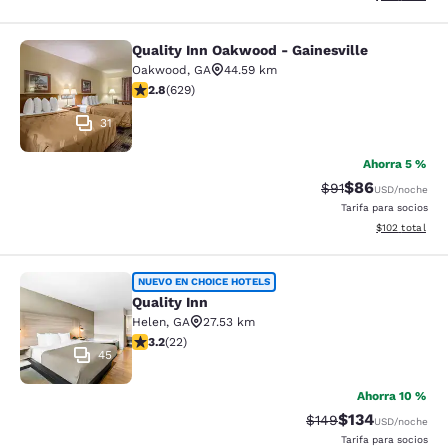
Quality Inn Oakwood - Gainesville
Quality Inn Oakwood - Gainesville
Oakwood
,
GA
44.59 km
calificación de 2.75 estrellas. Feria. 629 reseñas
2.8
(
629
)
31
Ahorra 5 %
$86
Precio tachado:
Precio con des
$91
USD
/noche
Tarifa para socios
Ver detalles d
$102
total
Quality Inn
NUEVO EN CHOICE HOTELS
Quality Inn
Helen
,
GA
27.53 km
calificación de 3.23 estrellas. Bueno. 22 reseñas
3.2
(
22
)
45
Ahorra 10 %
$134
Precio tachado:
Precio con desc
$149
USD
/noche
Tarifa para socios