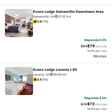
Econo Lodge Gainesville Downtown Area
Econo Lodge Gainesville Downtown
Gainesville
,
GA
37.02 km
Valutazione di 2.86 stelle. Discreto. 176 recensioni
2.9
(
176
)
37
Risparmia il 5%
$79
Tariffa di barratur
Tariffa scontat
$83
USD
/notte
Tariffa per i soci
Visualizza i det
$96
totale
Econo Lodge Lavonia I-85
Econo Lodge Lavonia I-85
Lavonia
,
GA
38.09 km
Valutazione di 2.21 stelle. Discreto. 150 recensioni
2.2
(
150
)
28
Risparmia il 5%
$72
Tariffa di barratur
Tariffa scontat
$76
USD
/notte
Tariffa per i soci