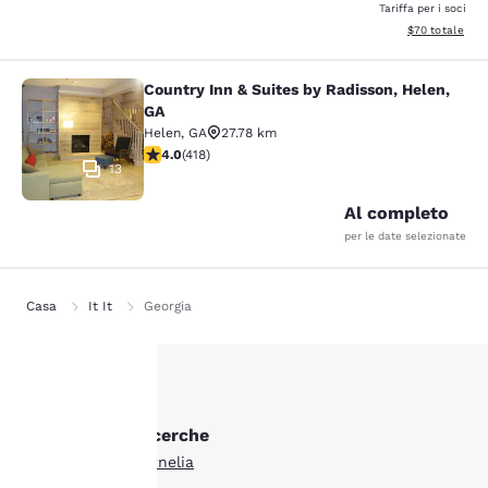
Tariffa per i soci
Visualizza i det
$70
totale
Country Inn & Suites by Radisson, Helen,
Country Inn & Suites by Radisson, H
GA
Helen
,
GA
27.78 km
Valutazione di 4.02 stelle. Molto buono. 418 recensioni
4.0
(
418
)
13
Al completo
per le date selezionate
Casa
It It
Georgia
La tua
Altre Cornelia ricerche
privacy è
Tutti gli hotel a Cornelia