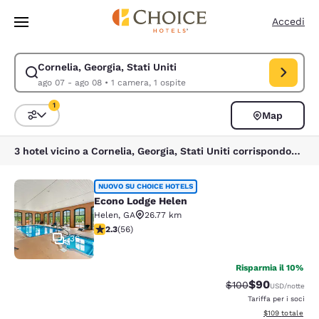
Caricamento completato
Vai A Contenuto Principale
Accedi
Cornelia, Georgia, Stati Uniti
Modifica la ricerca per Cornelia, Georgia, Stati Uniti. Data di check-in 
ago 07 - ago 08
•
1 camera, 1 ospite
1
Map
Ordina e filtra
1 filtro attualmente selezionato
3 hotel vicino a Cornelia, Georgia, Stati Uniti corrispondono ai tuoi filtri
Econo Lodge Helen
NUOVO SU CHOICE HOTELS
Econo Lodge Helen
Helen
,
GA
26.77 km
Valutazione di 2.34 stelle. Discreto. 56 recensioni
2.3
(
56
)
36
Risparmia il 10%
$90
Tariffa di barratura
Tariffa scontat
$100
USD
/notte
Tariffa per i soci
Visualizza i dett
$109
totale