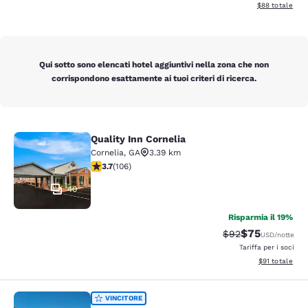
Visualizza i det
$88
totale
Qui sotto sono elencati hotel aggiuntivi nella zona che non
corrispondono esattamente ai tuoi criteri di ricerca.
Quality Inn Cornelia
Quality Inn Cornelia
Cornelia
,
GA
3.39 km
Valutazione di 3.69 stelle. Buono. 106 recensioni
3.7
(
106
)
40
Risparmia il 19%
$75
Tariffa di barratur
Tariffa sconta
$92
USD
/notte
Tariffa per i soci
Visualizza i det
$91
totale
Quality Inn Commerce at I-85
VINCITORE