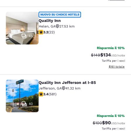
Quality Inn
NUOVO SU CHOICE HOTELS
Quality Inn
Helen
,
GA
27.53 km
Valutazione di 3.23 stelle. Buono. 22 recensioni
3.2
(
22
)
45
Risparmia il 10%
$134
Tariffa di barratura:
Tariffa scontat
$149
USD
/notte
Tariffa per i soci
Visualizza i dett
$161
totale
Quality Inn Jefferson at I-85
Quality Inn Jefferson at I-85
Jefferson
,
GA
41.32 km
Valutazione di 3.42 stelle. Buono. 581 recensioni
3.4
(
581
)
40
Risparmia il 10%
$90
Tariffa di barratura
Tariffa scontat
$100
USD
/notte
Tariffa per i soci