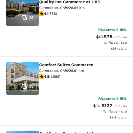
Quality Inn Commerce at I-85
Commerce
,
GA
28.84 km
Valutazione di 4.07 stelle. Molto buono. 556 recension
4.1
(
556
)
36
Risparmia il 10%
$78
Tariffa di barratur
Tariffa scontat
$87
USD
/notte
Tariffa per i soci
Visualizza i det
$93
totale
Comfort Suites Commerce
Comfort Suites Commerce
Commerce
,
GA
28.61 km
Valutazione di 4.55 stelle. Ottimo. 1668 recensioni
4.5
(
1.668
)
35
Risparmia il 10%
$127
Tariffa di barratura
Tariffa scontata
$141
USD
/notte
Tariffa per i soci
Visualizza i dett
$148
totale