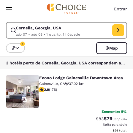
Carregamento concluído
Pular Para Conteúdo Principal
Entrar
Cornelia, Georgia, USA
Modificar pesquisa para Cornelia, Georgia, USA. Data de check-in ago 
ago 07 - ago 08
•
1 quarto, 1 hóspede
1
Map
Classificar e filtrar
1 filtro atualmente selecionado
3 hotéis perto de Cornelia, Georgia, USA correspondem aos seus filtros
Econo Lodge Gainesville Downtown Area
Econo Lodge Gainesville Downtown
Gainesville
,
GA
37.02 km
classificação 2.86 estrelas. Razoável. 176 avaliações
2.9
(
176
)
37
Economize 5%
$79
Tarifa anterior “t
Tarifa com de
$83
USD
/noite
Tarifa para sócio
Exibir detalhe
$96
total