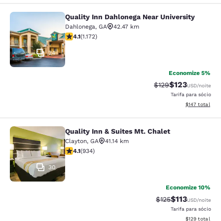
Quality Inn Dahlonega Near University
Quality Inn Dahlonega Near Universi
Dahlonega
,
GA
42.47 km
classificação 4.09 estrelas. Muito bom. 1172 avaliaçõe
4.1
(
1.172
)
24
Economize 5%
$123
Tarifa anterior “tac
Tarifa com des
$129
USD
/noite
Tarifa para sócio
Exibir detalhe
$147
total
Quality Inn & Suites Mt. Chalet
Quality Inn & Suites Mt. Chalet
Clayton
,
GA
41.14 km
classificação 4.06 estrelas. Muito bom. 934 avaliações
4.1
(
934
)
30
Economize 10%
$113
Tarifa anterior “ta
Tarifa com des
$125
USD
/noite
Tarifa para sócio
Exibir detalhe
$129
total