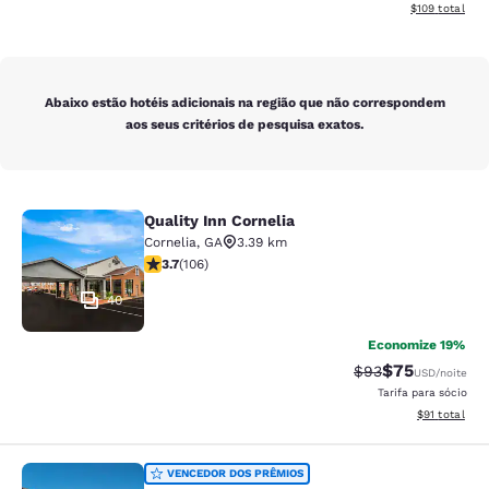
Exibir detalhe
$109
total
Abaixo estão hotéis adicionais na região que não correspondem
aos seus critérios de pesquisa exatos.
Quality Inn Cornelia
Quality Inn Cornelia
Cornelia
,
GA
3.39 km
classificação 3.69 estrelas. Bom. 106 avaliações
3.7
(
106
)
40
Economize 19%
$75
Tarifa anterior “t
Tarifa com de
$93
USD
/noite
Tarifa para sócio
Exibir detalh
$91
total
Quality Inn Commerce at I-85
VENCEDOR DOS PRÊMIOS