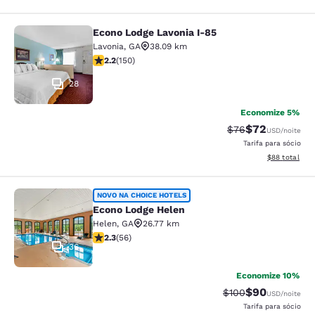
Econo Lodge Lavonia I-85
Econo Lodge Lavonia I-85
Lavonia
,
GA
38.09 km
classificação 2.21 estrelas. Razoável. 150 avaliações
2.2
(
150
)
28
Economize 5%
$72
Tarifa anterior “t
Tarifa com de
$76
USD
/noite
Tarifa para sócio
Exibir detalhe
$88
total
Econo Lodge Helen
NOVO NA CHOICE HOTELS
Econo Lodge Helen
Helen
,
GA
26.77 km
classificação 2.34 estrelas. Razoável. 56 avaliações
2.3
(
56
)
36
Economize 10%
$90
Tarifa anterior “ta
Tarifa com de
$100
USD
/noite
Tarifa para sócio