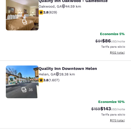
Quality Inn Oakwood - Gainesville
Quality Inn Oakwood - Gainesville
Oakwood
,
GA
44.59 km
classificação 2.75 estrelas. Razoável. 629 avaliações
2.8
(
629
)
31
Economize 5%
$86
Tarifa anterior “t
Tarifa com de
$91
USD
/noite
Tarifa para sócio
Exibir detalhe
$102
total
Quality Inn Downtown Helen
Quality Inn Downtown Helen
Helen
,
GA
28.38 km
classificação 3.79 estrelas. Bom. 1607 avaliações
3.8
(
1.607
)
35
Economize 10%
$143
Tarifa anterior “tac
Tarifa com des
$159
USD
/noite
Tarifa para sócio
Exibir detalhe
$170
total