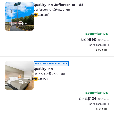
Quality Inn Jefferson at I-85
Quality Inn Jefferson at I-85
Jefferson
,
GA
41.32 km
classificação 3.42 estrelas. Bom. 581 avaliações
3.4
(
581
)
40
Economize 10%
$90
Tarifa anterior “ta
Tarifa com de
$100
USD
/noite
Tarifa para sócio
Exibir detalhe
$107
total
Quality Inn
NOVO NA CHOICE HOTELS
Quality Inn
Helen
,
GA
27.53 km
classificação 3.23 estrelas. Bom. 22 avaliações
3.2
(
22
)
45
Economize 10%
$134
Tarifa anterior “tac
Tarifa com des
$149
USD
/noite
Tarifa para sócio
Exibir detalhe
$161
total