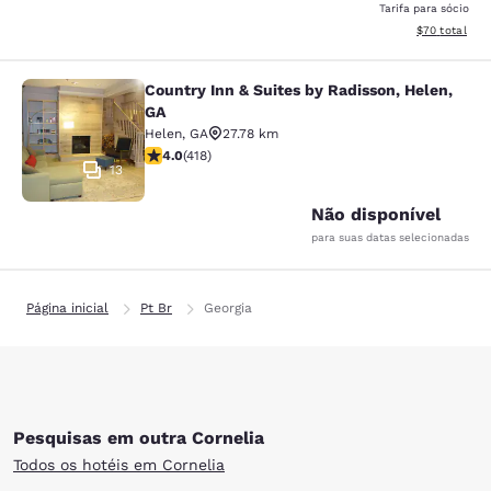
Tarifa para sócio
Exibir detalhe
$70
total
Country Inn & Suites by Radisson, Helen,
Country Inn & Suites by Radisson, H
GA
Helen
,
GA
27.78 km
classificação 4.02 estrelas. Muito bom. 418 avaliações
4.0
(
418
)
13
Não disponível
para suas datas selecionadas
Página inicial
Pt Br
Georgia
Pesquisas em outra Cornelia
Todos os hotéis em Cornelia