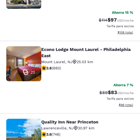
Ahorra 15 %
$97
Precio tachado:
Precio con des
$114
USD
/noche
Tarifa para socios
Ver detalles d
$108
total
Econo Lodge Mount Laurel - Philadelphia
Econo Lodge Mount Laurel - Philade
East
Mount Laurel
,
NJ
25.03 km
calificación de 2.83 estrellas. Feria. 693 reseñas
2.8
(
693
)
22
Ahorra 7 %
$83
Precio tachado:
Precio con des
$89
USD
/noche
Tarifa para socios
Ver detalles d
$96
total
Quality Inn Near Princeton
Quality Inn Near Princeton
Lawrenceville
,
NJ
30.97 km
calificación de 3.62 estrellas. Bueno. 746 reseñas
3.6
(
746
)