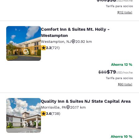
$109
USD
/noche
Tarifa para socios
Ver detalles d
$112
total
Comfort Inn & Suites Mt. Holly -
Comfort Inn & Suites Mt. Holly - W
Westampton
Westampton
,
NJ
20.92 km
calificación de 2.22 estrellas. Feria. 721 reseñas
2.2
(
721
)
31
Ahorra 12 %
$79
Precio tachado:
Precio con des
$89
USD
/noche
Tarifa para socios
Ver detalles d
$90
total
Quality Inn & Suites NJ State Capital Area
Quality Inn & Suites NJ State Capita
Morrisville
,
PA
20.17 km
calificación de 3.62 estrellas. Bueno. 738 reseñas
3.6
(
738
)
43
Ahorra 10 %