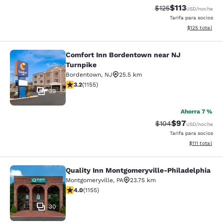
$113
Precio tachado:
Precio con des
$125
USD
/noche
Tarifa para socios
Ver detalles d
$125
total
Comfort Inn Bordentown near NJ
Comfort Inn Bordentown near NJ Tu
Turnpike
Bordentown
,
NJ
25.5 km
calificación de 3.24 estrellas. Bueno. 1155 reseñas
3.2
(
1155
)
39
Ahorra 7 %
$97
Precio tachado:
Precio con des
$104
USD
/noche
Tarifa para socios
Ver detalles d
$111
total
Quality Inn Montgomeryville-Philadelphia
Quality Inn Montgomeryville-Philad
Montgomeryville
,
PA
23.75 km
calificación de 4.03 estrellas. Muy bueno. 1155 reseña
4.0
(
1155
)
30