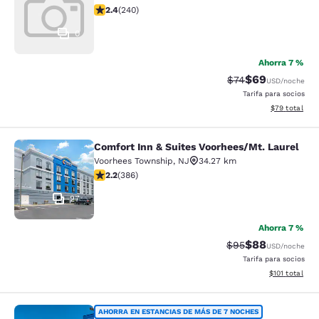
calificación de 2.39 estrellas. Feria. 240 reseñas
2.4
(
240
)
0
Ahorra 7 %
$69
Precio tachado:
Precio con des
$74
USD
/noche
Tarifa para socios
Ver detalles d
$79
total
Comfort Inn & Suites Voorhees/Mt. Laurel
Comfort Inn & Suites Voorhees/Mt. 
Voorhees Township
,
NJ
34.27 km
calificación de 2.24 estrellas. Feria. 386 reseñas
2.2
(
386
)
27
Ahorra 7 %
$88
Precio tachado:
Precio con des
$95
USD
/noche
Tarifa para socios
Ver detalles d
$101
total
Rodeway Inn Brooklawn
AHORRA EN ESTANCIAS DE MÁS DE 7 NOCHES