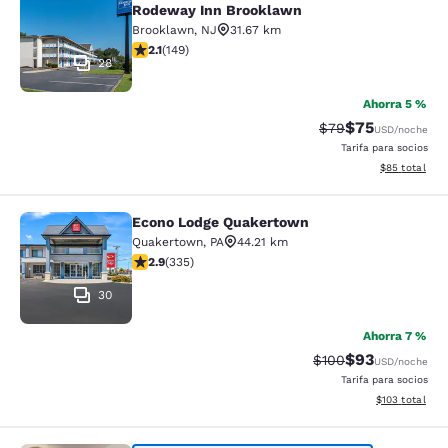
Rodeway Inn Brooklawn
Brooklawn
,
NJ
31.67 km
calificación de 2.07 estrellas. Feria. 149 reseñas
2.1
(
149
)
28
Ahorra 5 %
$75
Precio tachado:
Precio con des
$79
USD
/noche
Tarifa para socios
Ver detalles d
$85
total
Econo Lodge Quakertown
Econo Lodge Quakertown
Quakertown
,
PA
44.21 km
calificación de 2.94 estrellas. Feria. 335 reseñas
2.9
(
335
)
30
Ahorra 7 %
$93
Precio tachado:
Precio con des
$100
USD
/noche
Tarifa para socios
Ver detalles d
$103
total