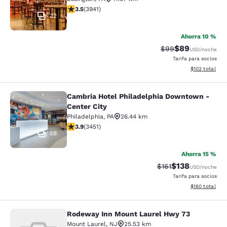
calificación de 3.45 estrellas. Bueno. 3941 reseñas
3.5
(
3941
)
32
Ahorra 10 %
$89
Precio tachado:
Precio con des
$99
USD
/noche
Tarifa para socios
Ver detalles d
$102
total
Cambria Hotel Philadelphia Downtown -
Cambria Hotel Philadelphia Downto
Center City
Philadelphia
,
PA
26.44 km
calificación de 3.89 estrellas. Bueno. 3451 reseñas
3.9
(
3451
)
58
Ahorra 15 %
$138
Precio tachado:
Precio con desc
$161
USD
/noche
Tarifa para socios
Ver detalles d
$160
total
Rodeway Inn Mount Laurel Hwy 73
Rodeway Inn Mount Laurel Hwy 73
Mount Laurel
,
NJ
25.53 km