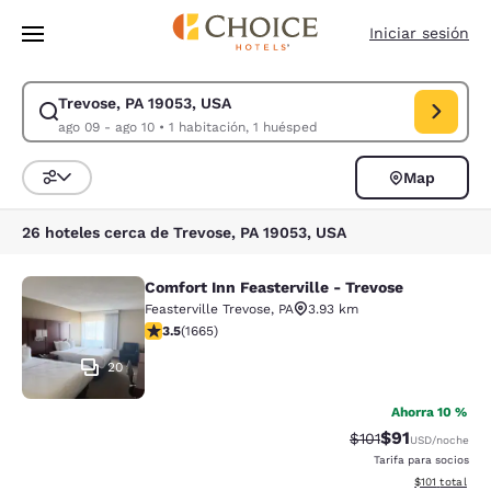
Carga completa
Pasar A Contenido Principal
Iniciar sesión
Trevose, PA 19053, USA
Modificar la búsqueda de Trevose, PA 19053, USA. Fecha de check-in ag
ago 09 - ago 10
•
1 habitación, 1 huésped
Map
Ordenar y filtrar
26 hoteles cerca de Trevose, PA 19053, USA
Comfort Inn Feasterville - Trevose
Comfort Inn Feasterville - Trevose
Feasterville Trevose
,
PA
3.93 km
calificación de 3.46 estrellas. Bueno. 1665 reseñas
3.5
(
1665
)
20
Ahorra 10 %
$91
Precio tachado:
Precio con de
$101
USD
/noche
Tarifa para socios
Ver detalles d
$101
total