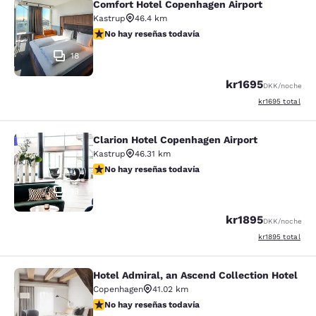
Comfort Hotel Copenhagen Airport
Comfort Hotel Copenhagen Airport
Kastrup
46.4 km
No hay reseñas todavía
No hay reseñas todavía
18
kr1695
DKK
/noche
Ver detalles del 
kr1695
total
Clarion Hotel Copenhagen Airport
Clarion Hotel Copenhagen Airport
Kastrup
46.31 km
No hay reseñas todavía
No hay reseñas todavía
13
kr1895
DKK
/noche
Ver detalles del 
kr1895
total
Hotel Admiral, an Ascend Collection Hotel
Hotel Admiral, an Ascend Collection
Copenhagen
41.02 km
No hay reseñas todavía
No hay reseñas todavía