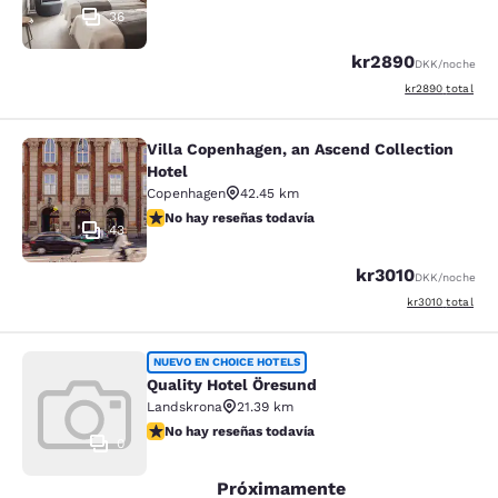
36
kr2890
DKK
/noche
Ver detalles del 
kr2890
total
Villa Copenhagen, an Ascend Collection
Villa Copenhagen, an Ascend Collect
Hotel
Copenhagen
42.45 km
No hay reseñas todavía
No hay reseñas todavía
43
kr3010
DKK
/noche
Ver detalles del 
kr3010
total
Quality Hotel Öresund
NUEVO EN CHOICE HOTELS
Quality Hotel Öresund
Landskrona
21.39 km
No hay reseñas todavía
No hay reseñas todavía
0
Próximamente