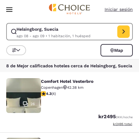
Carga completa
Pasar A Contenido Principal
Iniciar sesión
Helsingborg, Suecia
Modificar la búsqueda de Helsingborg, Suecia. Fecha de check-in ago 0
ago 08 - ago 09
•
1 habitación, 1 huésped
Map
Ordenar y filtrar
8 de Mejor calificados hoteles cerca de Helsingborg, Suecia
Comfort Hotel Vesterbro
Comfort Hotel Vesterbro
Copenhagen
42.38 km
calificación de 4.25 estrellas. Excelente. 4 reseñas
4.3
(
4
)
26
kr2495
DKK
/noche
Ver detalles del 
kr2495
total