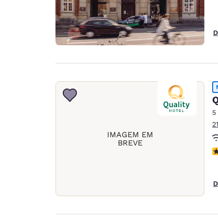
D
Q
5
2
IMAGEM EM
BREVE
N
D