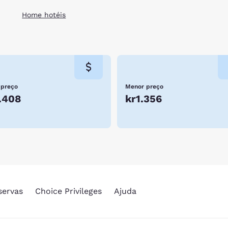
Home hotéis
 preço
Menor preço
.408
kr1.356
servas
Choice Privileges
Ajuda