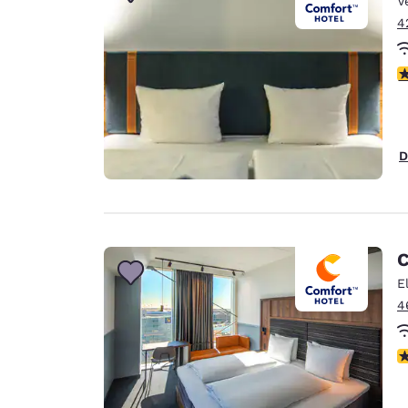
V
Canada
Français
4
Europa
c
Deutschla
Deutsch
Spain
D
English
Ireland
English
C
United Ki
English
E
4
Ásia-Pacífico
Australia
N
English