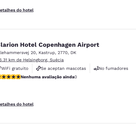
etalhes do hotel
larion Hotel Copenhagen Airport
llehammersvej 20
,
Kastrup
,
2770
,
DK
6.31 km de Helsingborg, Suécia
WiFi gratuito
Se aceptan mascotas
No fumadores
enhuma avaliação ainda
Nenhuma avaliação ainda
0
etalhes do hotel