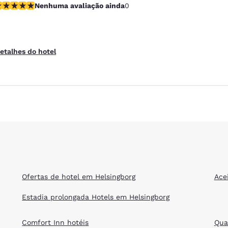
enhuma avaliação ainda
Nenhuma avaliação ainda
0
Se aceptan mascotas
etalhes do hotel
Ofertas de hotel em Helsingborg
Ace
Estadia prolongada Hotels em Helsingborg
Comfort Inn hotéis
Qual