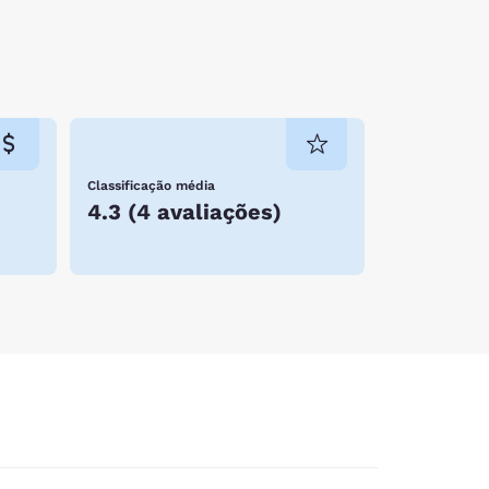
Classificação média
4.3
(
4 avaliações
)