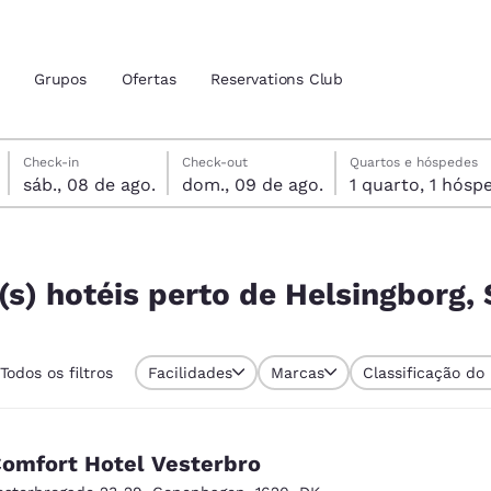
Grupos
Ofertas
Reservations Club
sábado, 8 de agosto
domingo, 9 de agosto
domingo, 9 de agosto data de check-out selecionada
sábado, 8 de agosto data do check-in selecionada
Check-in
Check-out
Quartos e hóspedes
sáb., 08 de ago.
dom., 09 de ago.
1 quarto, 1 h
zação atuais
tina
ngborg, Suécia
 idioma de sua preferência
(s) hotéis perto de Helsingborg,
tes
Estados Unidos
América Lat
Todos os filtros
Facilidades
Marcas
Classificação do
Español
Español
atina
Latin America
Canada
English
English
omfort Hotel Vesterbro