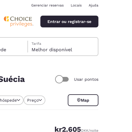
Gerenciar reservas
Locais
Ajuda
Entrar ou registrar-se
Tarifa
óspede
Melhor disponível
 Suécia
Usar pontos
ina
 hóspede
Preço
Map
kr2.605
DKK
/noite