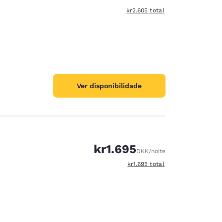
Exibir detalhes do total estimad
kr2.605
total
Ver disponibilidade
kr1.695
DKK
/noite
Exibir detalhes do total estimad
kr1.695
total
d