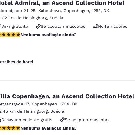
otel Admiral, an Ascend Collection Hotel
oldbodgade 24-28
,
København
,
Copenhagen
,
1253
,
DK
1.02 km de Helsingborg, Suécia
WiFi gratuito
Se aceptan mascotas
No fumadores
enhuma avaliação ainda
Nenhuma avaliação ainda
0
etalhes do hotel
illa Copenhagen, an Ascend Collection Hotel
ietgensgade 37
,
Copenhagen
,
1704
,
DK
2.45 km de Helsingborg, Suécia
Desayuno caliente gratis
Se aceptan mascotas
enhuma avaliação ainda
Nenhuma avaliação ainda
0
Piscina al aire libre