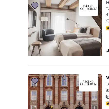
H
T
4
N
D
V
T
4
N