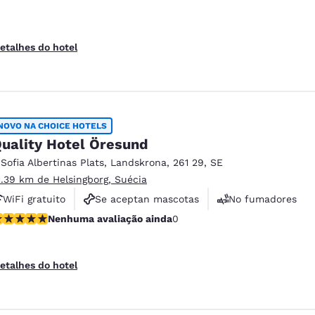
etalhes do hotel
NOVO NA CHOICE HOTELS
uality Hotel Öresund
 Sofia Albertinas Plats
,
Landskrona
,
261 29
,
SE
1.39 km de Helsingborg, Suécia
WiFi gratuito
Se aceptan mascotas
No fumadores
enhuma avaliação ainda
Nenhuma avaliação ainda
0
etalhes do hotel