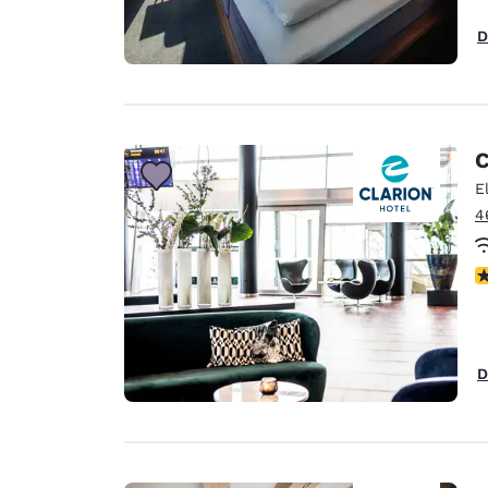
D
C
E
4
N
D