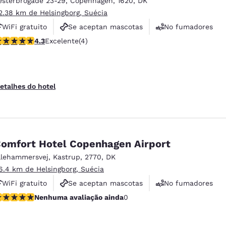
esterbrogade 23-29
,
Copenhagen
,
1620
,
DK
México
Mexico
Español
English
2.38 km de Helsingborg, Suécia
WiFi gratuito
Se aceptan mascotas
No fumadores
lassificação 4.25 estrelas. Excelente. 4 avaliações
4.3
Excelente
(4)
nd
Germany
España
English
Español
France
France
etalhes do hotel
Français
English
Italia
Italy
Italiano
English
omfort Hotel Copenhagen Airport
ngdom
llehammersvej
,
Kastrup
,
2770
,
DK
6.4 km de Helsingborg, Suécia
WiFi gratuito
Se aceptan mascotas
No fumadores
India
New Zealan
enhuma avaliação ainda
Nenhuma avaliação ainda
0
English
English