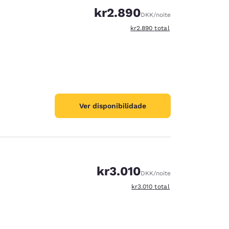
kr2.890
DKK
/noite
Exibir detalhes do total estimad
kr2.890
total
Ver disponibilidade
kr3.010
DKK
/noite
Exibir detalhes do total estimad
kr3.010
total