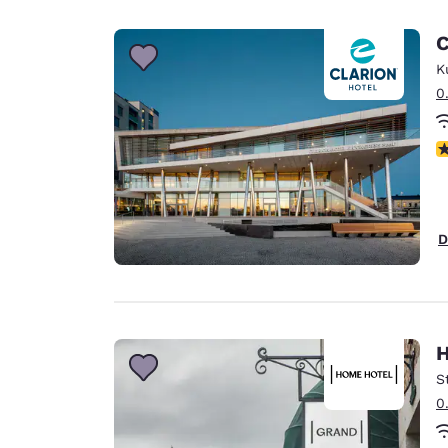
C
K
0
N
D
H
S
0