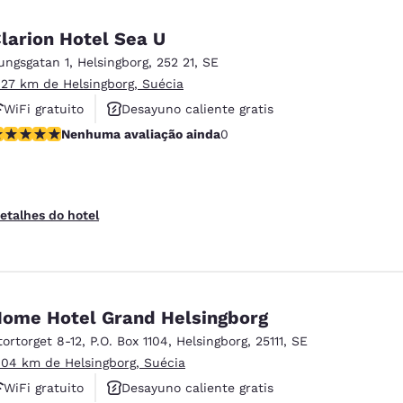
larion Hotel Sea U
ungsgatan 1
,
Helsingborg
,
252 21
,
SE
.27 km de Helsingborg, Suécia
WiFi gratuito
Desayuno caliente gratis
enhuma avaliação ainda
Nenhuma avaliação ainda
0
Se aceptan mascotas
etalhes do hotel
ome Hotel Grand Helsingborg
tortorget 8-12
,
P.O. Box 1104
,
Helsingborg
,
25111
,
SE
.04 km de Helsingborg, Suécia
WiFi gratuito
Desayuno caliente gratis