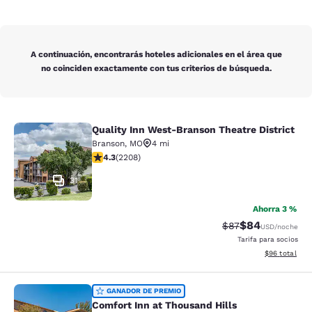
A continuación, encontrarás hoteles adicionales en el área que
no coinciden exactamente con tus criterios de búsqueda.
Quality Inn West-Branson Theatre District
Quality Inn West-Branson Theatre Di
Branson
,
MO
4 mi
calificación de 4.28 estrellas. Excelente. 2208 reseña
4.3
(
2208
)
31
Ahorra 3 %
$84
Precio tachado:
Precio con des
$87
USD
/noche
Tarifa para socios
Ver detalles d
$96
total
Comfort Inn at Thousand Hills
GANADOR DE PREMIO
Comfort Inn at Thousand Hills