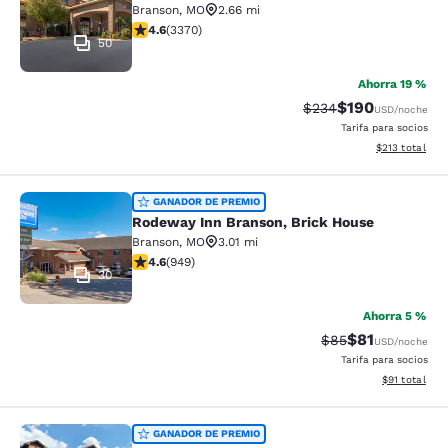
Branson
,
MO
2.66 mi
calificación de 4.58 estrellas. Excelente. 3370 reseña
4.6
(
3370
)
50
Ahorra 19 %
$190
Precio tachado:
Precio con desc
$234
USD
/noche
Tarifa para socios
Ver detalles d
$213
total
Rodeway Inn Branson, Brick House
GANADOR DE PREMIO
Rodeway Inn Branson, Brick House
Branson
,
MO
3.01 mi
calificación de 4.62 estrellas. Excepcional. 949 reseñ
4.6
(
949
)
30
Ahorra 5 %
$81
Precio tachado:
Precio con de
$85
USD
/noche
Tarifa para socios
Ver detalles 
$91
total
Comfort Inn & Suites Branson Mea
GANADOR DE PREMIO