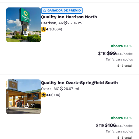
Quality Inn Harrison North
GANADOR DE PREMIO
Quality Inn Harrison North
Harrison
,
AR
26.96 mi
calificación de 4.28 estrellas. Excelente. 1064 reseñas
4.3
(
1064
)
36
Ahorra 10 %
$99
Precio tachado:
Precio con des
$110
USD
/noche
Tarifa para socios
Ver detalles d
$113
total
Quality Inn Ozark-Springfield South
Quality Inn Ozark-Springfield South
Ozark
,
MO
26.07 mi
calificación de 3.59 estrellas. Bueno. 904 reseñas
3.6
(
904
)
21
Ahorra 10 %
$106
Precio tachado:
Precio con desc
$118
USD
/noche
Tarifa para socios
Ver detalles d
$116
total