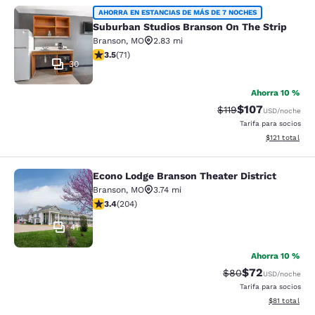
Suburban Studios Branson On The S
AHORRA EN ESTANCIAS DE MÁS DE 7 NOCHES
Suburban Studios Branson On The Strip
Branson
,
MO
2.83 mi
calificación de 3.52 estrellas. Bueno. 71 reseñas
3.5
(
71
)
30
Ahorra 10 %
$107
Precio tachado:
Precio con desc
$119
USD
/noche
Tarifa para socios
Ver detalles d
$121
total
Econo Lodge Branson Theater District
Econo Lodge Branson Theater Distri
Branson
,
MO
3.74 mi
calificación de 3.38 estrellas. Bueno. 204 reseñas
3.4
(
204
)
41
Ahorra 10 %
$72
Precio tachado:
Precio con des
$80
USD
/noche
Tarifa para socios
Ver detalles 
$81
total