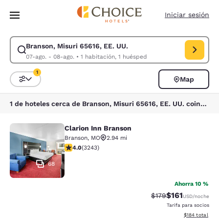
Carga completa
Pasar A Contenido Principal
Iniciar sesión
Branson, Misuri 65616, EE. UU.
Modificar la búsqueda de Branson, Misuri 65616, EE. UU.. Fecha de chec
07-ago. - 08-ago.
•
1 habitación, 1 huésped
1
Map
Ordenar y filtrar
1 filtro seleccionado actualmente
1 de hoteles cerca de Branson, Misuri 65616, EE. UU. coinciden con tus filtros
Clarion Inn Branson
Clarion Inn Branson
Branson
,
MO
2.94 mi
calificación de 4.05 estrellas. Muy bueno. 3243 reseñ
4.0
(
3243
)
68
Ahorra 10 %
$161
Precio tachado:
Precio con des
$179
USD
/noche
Tarifa para socios
Ver detalles d
$184
total