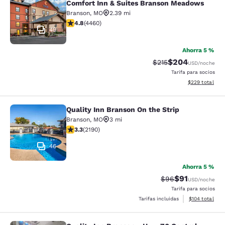
Comfort Inn & Suites Branson Meadows
Branson
,
MO
2.39 mi
calificación de 4.76 estrellas. Excepcional. 4460 rese
4.8
(
4460
)
49
Ahorra 5 %
$204
Precio tachado:
Precio con desc
$215
USD
/noche
Tarifa para socios
Ver detalles de
$229
total
Quality Inn Branson On the Strip
Quality Inn Branson On the Strip
Branson
,
MO
3 mi
calificación de 3.26 estrellas. Bueno. 2190 reseñas
3.3
(
2190
)
46
Ahorra 5 %
$91
Precio tachado:
Precio con de
$96
USD
/noche
Tarifa para socios
Ver detalles d
Tarifas incluidas
$104
total