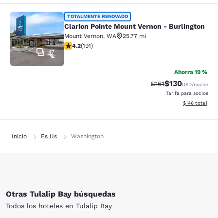
Clarion Pointe Mount Vernon - Burli
TOTALMENTE RENOVADO
Clarion Pointe Mount Vernon - Burlington
Mount Vernon
,
WA
25.77 mi
calificación de 4.23 estrellas. Excelente. 191 reseñas
4.2
(
191
)
47
Ahorra 19 %
$130
Precio tachado:
Precio con desc
$161
USD
/noche
Tarifa para socios
Ver detalles d
$146
total
Inicio
Es Us
Washington
Otras Tulalip Bay búsquedas
Todos los hoteles en Tulalip Bay