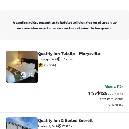
A continuación, encontrarás hoteles adicionales en el área que
no coinciden exactamente con tus criterios de búsqueda.
Quality Inn Tulalip - Marysville
Quality Inn Tulalip - Marysville
Tulalip
,
WA
4.47 mi
calificación de 3.53 estrellas. Bueno. 884 reseñas
3.5
(
884
)
20
Ahorra 7 %
$129
Precio tachado:
Precio con desc
$139
USD
/noche
Tarifa para socios
Ver detalles d
$146
total
Quality Inn & Suites Everett
Quality Inn & Suites Everett
Everett
,
WA
12.87 mi