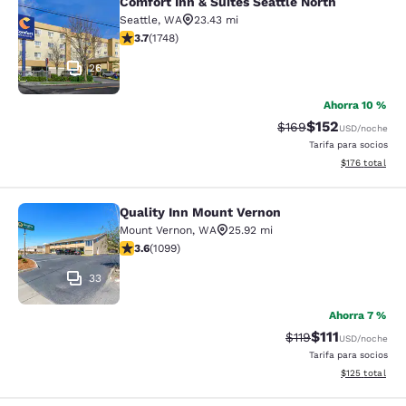
Comfort Inn & Suites Seattle North
Comfort Inn & Suites Seattle North
Seattle
,
WA
23.43 mi
calificación de 3.74 estrellas. Bueno. 1748 reseñas
3.7
(
1748
)
26
Ahorra 10 %
$152
Precio tachado:
Precio con desc
$169
USD
/noche
Tarifa para socios
Ver detalles d
$176
total
Quality Inn Mount Vernon
Quality Inn Mount Vernon
Mount Vernon
,
WA
25.92 mi
calificación de 3.6 estrellas. Bueno. 1099 reseñas
3.6
(
1099
)
33
Ahorra 7 %
$111
Precio tachado:
Precio con des
$119
USD
/noche
Tarifa para socios
Ver detalles d
$125
total