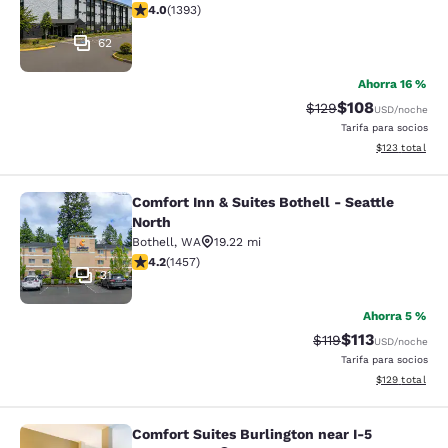
calificación de 3.98 estrellas. Bueno. 1393 reseñas
4.0
(
1393
)
62
Ahorra 16 %
$108
Precio tachado:
Precio con desc
$129
USD
/noche
Tarifa para socios
Ver detalles d
$123
total
Comfort Inn & Suites Bothell - Seattle
Comfort Inn & Suites Bothell - Seatt
North
Bothell
,
WA
19.22 mi
calificación de 4.17 estrellas. Muy bueno. 1457 reseña
4.2
(
1457
)
31
Ahorra 5 %
$113
Precio tachado:
Precio con des
$119
USD
/noche
Tarifa para socios
Ver detalles d
$129
total
Comfort Suites Burlington near I-5
Comfort Suites Burlington near I-5