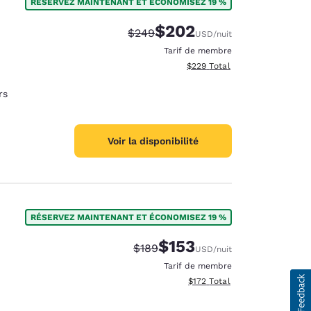
RÉSERVEZ MAINTENANT ET ÉCONOMISEZ 19 %
$202
Tarif barré :
Tarif réduit :
$249
USD
/nuit
Tarif de membre
Afficher les détails totaux est
$229
Total
rs
Voir la disponibilité
RÉSERVEZ MAINTENANT ET ÉCONOMISEZ 19 %
$153
Tarif barré :
Tarif réduit :
$189
USD
/nuit
Tarif de membre
Afficher les détails totaux es
$172
Total