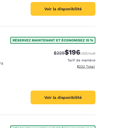
Voir la disponibilité
RÉSERVEZ MAINTENANT ET ÉCONOMISEZ 15 %
$196
Tarif barré :
Tarif réduit :
$229
USD
/nuit
Tarif de membre
rs
Afficher les détails totaux est
$222
Total
Voir la disponibilité