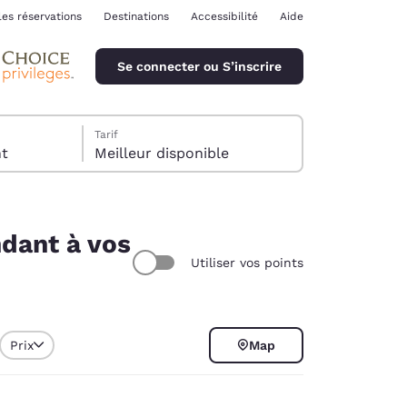
les réservations
Destinations
Accessibilité
Aide
Se connecter ou S’inscrire
Tarif
ent
Meilleur disponible
ndant à vos
Utiliser vos points
ina
Prix
Map