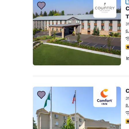
C
T
3
6
4
I
C
3
8
3