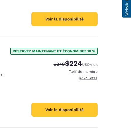
Voir la disponibilité
RÉSERVEZ MAINTENANT ET ÉCONOMISEZ 10 %
$224
Tarif barré :
Tarif réduit :
$249
USD
/nuit
Tarif de membre
rs
Afficher les détails totaux est
$252
Total
Voir la disponibilité