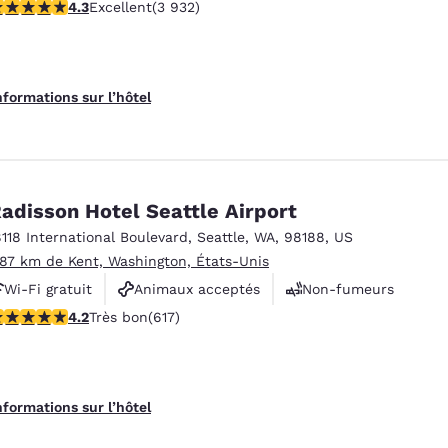
.32 étoiles. Excellent. 3932 commentaires
4.3
Excellent
(3 932)
nformations sur l’hôtel
adisson Hotel Seattle Airport
8118 International Boulevard
,
Seattle
,
WA
,
98188
,
US
.87 km de Kent, Washington, États-Unis
Wi-Fi gratuit
Animaux acceptés
Non-fumeurs
.16 étoiles. Très bon. 617 commentaires
4.2
Très bon
(617)
nformations sur l’hôtel