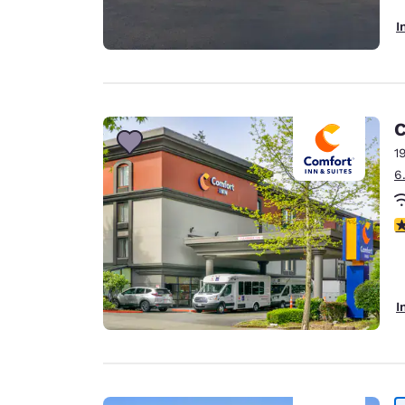
I
C
1
6
3
I