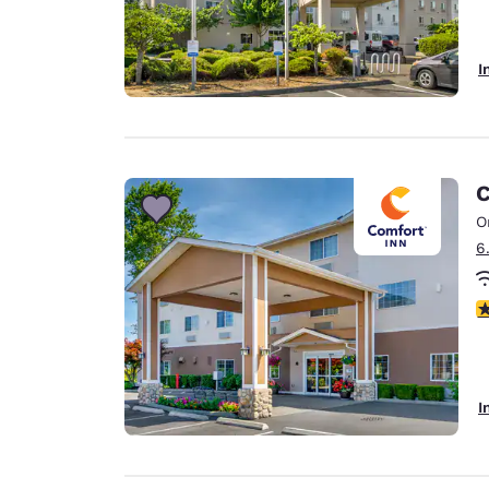
I
C
O
6
4
I