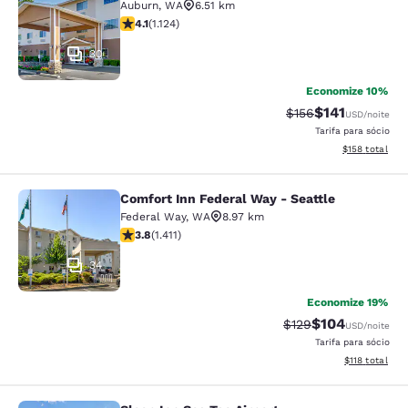
Auburn
,
WA
6.51 km
classificação 4.14 estrelas. Muito bom. 1124 avaliações
4.1
(
1.124
)
30
Economize 10%
$141
Tarifa anterior “tac
Tarifa com des
$156
USD
/noite
Tarifa para sócio
Exibir detalhe
$158
total
Comfort Inn Federal Way - Seattle
Comfort Inn Federal Way - Seattle
Federal Way
,
WA
8.97 km
classificação 3.77 estrelas. Bom. 1411 avaliações
3.8
(
1.411
)
34
Economize 19%
$104
Tarifa anterior “tac
Tarifa com des
$129
USD
/noite
Tarifa para sócio
Exibir detalhe
$118
total