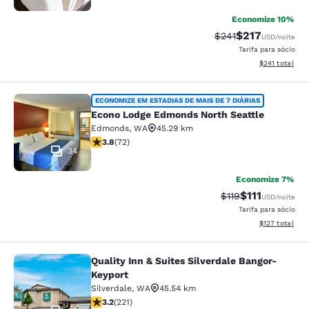
Economize 10%
$217
Tarifa anterior “tac
Tarifa com des
$241
USD
/noite
Tarifa para sócio
Exibir detalhe
$241
total
Econo Lodge Edmonds North Seattl
ECONOMIZE EM ESTADIAS DE MAIS DE 7 DIÁRIAS
Econo Lodge Edmonds North Seattle
Edmonds
,
WA
45.29 km
classificação 3.82 estrelas. Bom. 72 avaliações
3.8
(
72
)
34
Economize 7%
$111
Tarifa anterior “ta
Tarifa com de
$119
USD
/noite
Tarifa para sócio
Exibir detalhe
$127
total
Quality Inn & Suites Silverdale Bangor-
Quality Inn & Suites Silverdale Ban
Keyport
Silverdale
,
WA
45.54 km
classificação 3.2 estrelas. Bom. 221 avaliações
3.2
(
221
)