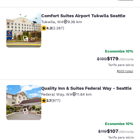
Comfort Suites Airport Tukwila Seattle
Comfort Suites Airport Tukwila Seat
Tukwila
,
WA
9.36 km
classificação 4.3 estrelas. Excelente. 2267 avaliações
4.3
(
2.267
)
24
Economize 10%
$179
Tarifa anterior “tac
Tarifa com des
$199
USD
/noite
Tarifa para sócio
Exibir detalhes
$203
total
Quality Inn & Suites Federal Way - Seattle
Quality Inn & Suites Federal Way - S
Federal Way
,
WA
11.64 km
classificação 3.72 estrelas. Bom. 977 avaliações
3.7
(
977
)
38
Economize 10%
$107
Tarifa anterior “tac
Tarifa com des
$119
USD
/noite
Tarifa para sócio