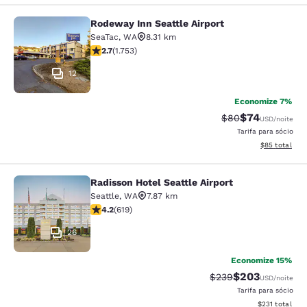
Rodeway Inn Seattle Airport
Rodeway Inn Seattle Airport
SeaTac
,
WA
8.31 km
classificação 2.68 estrelas. Razoável. 1753 avaliações
2.7
(
1.753
)
12
Economize 7%
$74
Tarifa anterior “t
Tarifa com de
$80
USD
/noite
Tarifa para sócio
Exibir detalhe
$85
total
Radisson Hotel Seattle Airport
Radisson Hotel Seattle Airport
Seattle
,
WA
7.87 km
classificação 4.17 estrelas. Muito bom. 619 avaliações
4.2
(
619
)
26
Economize 15%
$203
Tarifa anterior “tach
Tarifa com desc
$239
USD
/noite
Tarifa para sócio
Exibir detalhe
$231
total