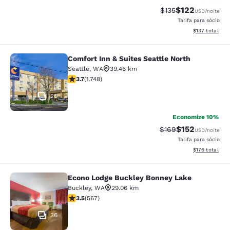
$122
Tarifa anterior “tac
Tarifa com des
$135
USD
/noite
Tarifa para sócio
Exibir detalhe
$137
total
Comfort Inn & Suites Seattle North
Comfort Inn & Suites Seattle North
Seattle
,
WA
39.46 km
classificação 3.74 estrelas. Bom. 1748 avaliações
3.7
(
1.748
)
26
Economize 10%
$152
Tarifa anterior “tac
Tarifa com des
$169
USD
/noite
Tarifa para sócio
Exibir detalhe
$176
total
Econo Lodge Buckley Bonney Lake
Econo Lodge Buckley Bonney Lake
Buckley
,
WA
29.06 km
classificação 3.55 estrelas. Bom. 567 avaliações
3.5
(
567
)
36