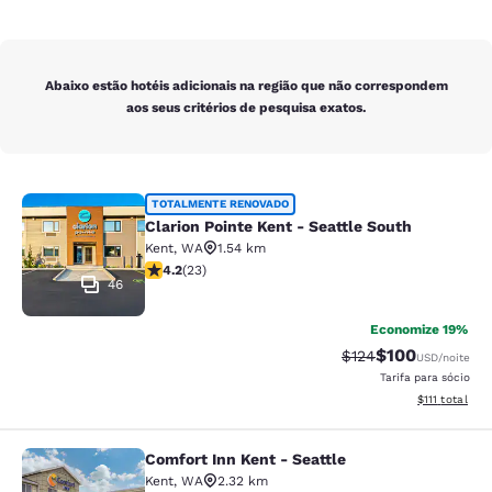
Abaixo estão hotéis adicionais na região que não correspondem
aos seus critérios de pesquisa exatos.
Clarion Pointe Kent - Seattle South
TOTALMENTE RENOVADO
Clarion Pointe Kent - Seattle South
Kent
,
WA
1.54 km
classificação 4.22 estrelas. Excelente. 23 avaliações
4.2
(
23
)
46
Economize 19%
$100
Tarifa anterior “tac
Tarifa com des
$124
USD
/noite
Tarifa para sócio
Exibir detalhe
$111
total
Comfort Inn Kent - Seattle
Comfort Inn Kent - Seattle
Kent
,
WA
2.32 km