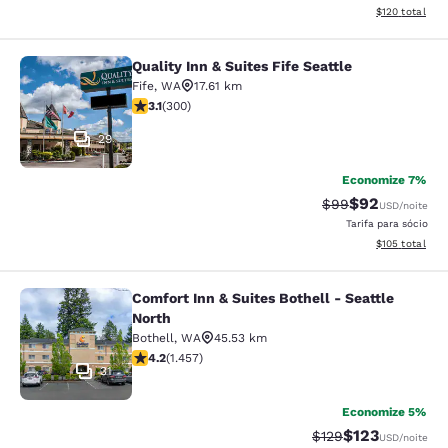
Exibir detalhe
$120
total
Quality Inn & Suites Fife Seattle
Quality Inn & Suites Fife Seattle
Fife
,
WA
17.61 km
classificação 3.11 estrelas. Bom. 300 avaliações
3.1
(
300
)
29
Economize 7%
$92
Tarifa anterior “t
Tarifa com de
$99
USD
/noite
Tarifa para sócio
Exibir detalhe
$105
total
Comfort Inn & Suites Bothell - Seattle
Comfort Inn & Suites Bothell - Seatt
North
Bothell
,
WA
45.53 km
classificação 4.17 estrelas. Muito bom. 1457 avaliaçõe
4.2
(
1.457
)
31
Economize 5%
$123
Tarifa anterior “tac
Tarifa com des
$129
USD
/noite