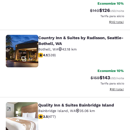
Economize 10%
$126
Tarifa anterior “tac
Tarifa com des
$140
USD
/noite
Tarifa para sócio
Exibir detalhe
$142
total
Country Inn & Suites by Radisson, Seattle-
Country Inn & Suites by Radisson, S
Bothell, WA
Bothell
,
WA
43.18 km
classificação 4.09 estrelas. Muito bom. 539 avaliações
4.1
(
539
)
42
Economize 10%
$143
Tarifa anterior “tac
Tarifa com des
$159
USD
/noite
Tarifa para sócio
Exibir detalhe
$161
total
Quality Inn & Suites Bainbridge Island
Quality Inn & Suites Bainbridge Isla
Bainbridge Island
,
WA
35.06 km
classificação 3.54 estrelas. Bom. 477 avaliações
3.5
(
477
)
53