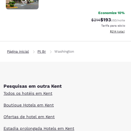
28
Economize 10%
$193
Tarifa anterior “tac
Tarifa com des
$214
USD
/noite
Tarifa para sócio
Exibir detalhe
$214
total
Página inicial
Pt Br
Washington
Pesquisas em outra Kent
Todos os hotéis em Kent
Boutique Hotels em Kent
Ofertas de hotel em Kent
Estadia prolongada Hotels em Kent