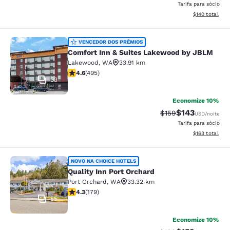
Tarifa para sócio
Exibir detalhe
$140
total
Comfort Inn & Suites Lakewood by
VENCEDOR DOS PRÊMIOS
Comfort Inn & Suites Lakewood by JBLM
Lakewood
,
WA
33.91 km
classificação 4.61 estrelas. Excepcional. 495 avaliaçõ
4.6
(
495
)
33
Economize 10%
$143
Tarifa anterior “tac
Tarifa com des
$159
USD
/noite
Tarifa para sócio
Exibir detalhe
$163
total
Quality Inn Port Orchard
NOVO NA CHOICE HOTELS
Quality Inn Port Orchard
Port Orchard
,
WA
33.32 km
classificação 4.27 estrelas. Excelente. 179 avaliações
4.3
(
179
)
55
Economize 10%