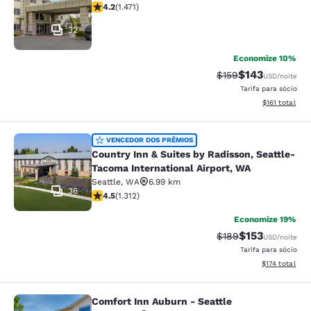
classificação 4.22 estrelas. Excelente. 1471 avaliações
4.2
(
1.471
)
32
Economize 10%
$143
Tarifa anterior “tac
Tarifa com des
$159
USD
/noite
Tarifa para sócio
Exibir detalhe
$161
total
Country Inn & Suites by Radisson, S
VENCEDOR DOS PRÊMIOS
Country Inn & Suites by Radisson, Seattle-
Tacoma International Airport, WA
Seattle
,
WA
6.99 km
36
classificação 4.45 estrelas. Excelente. 1312 avaliações
4.5
(
1.312
)
Economize 19%
$153
Tarifa anterior “tac
Tarifa com des
$189
USD
/noite
Tarifa para sócio
Exibir detalhe
$174
total
Comfort Inn Auburn - Seattle
Comfort Inn Auburn - Seattle