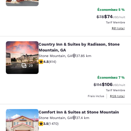
Économisez 5 %
$74
Tarif barré :
Tarif réduit :
$78
USD
/nuit
Tarif Membre
Afficher les d
$91
total
Country Inn & Suites by Radisson, Stone
Country Inn & Suites by Radisson, 
Mountain, GA
Stone Mountain
,
GA
37.85 km
4.46 étoiles. Excellent. 414 commentaires
4.5
(
414
)
29
Économisez 7 %
$106
Tarif barré :
Tarif réduit :
$114
USD
/nuit
Tarif Membre
Afficher les dé
Frais inclus
$126
total
Comfort Inn & Suites at Stone Mountain
Comfort Inn & Suites at Stone Moun
Stone Mountain
,
GA
37.4 km
3.55 étoiles. Bien. 1470 commentaires
3.5
(
1 470
)