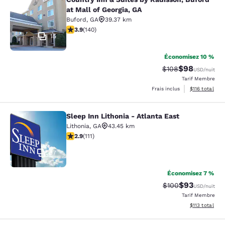
Country Inn & Suites by Radisson, Bu
at Mall of Georgia, GA
Buford
,
GA
39.37 km
3.94 étoiles. Bien. 140 commentaires
3.9
(
140
)
15
Économisez 10 %
$98
Tarif barré :
Tarif réduit :
$108
USD
/nuit
Tarif Membre
Afficher les d
Frais inclus
$116
total
Sleep Inn Lithonia - Atlanta East
Sleep Inn Lithonia - Atlanta East
Lithonia
,
GA
43.45 km
2.89 étoiles. Moyen. 111 commentaires
2.9
(
111
)
37
Économisez 7 %
$93
Tarif barré :
Tarif réduit :
$100
USD
/nuit
Tarif Membre
Afficher les d
$113
total