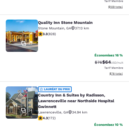
Tarif Membre
Afficher les dé
$109
total
Quality Inn Stone Mountain
Quality Inn Stone Mountain
Stone Mountain
,
GA
37.13 km
3.26 étoiles. Bien. 828 commentaires
3.3
(
828
)
33
Économisez 16 %
$64
Tarif barré :
Tarif réduit :
$76
USD
/nuit
Tarif Membre
Afficher les d
$78
total
Country Inn & Suites by Radisson, L
LAURÉAT DU PRIX
Country Inn & Suites by Radisson,
Lawrenceville near Northside Hospital
Gwinnett
24
Lawrenceville
,
GA
34.94 km
4.31 étoiles. Excellent. 172 commentaires
4.3
(
172
)
Économisez 10 %