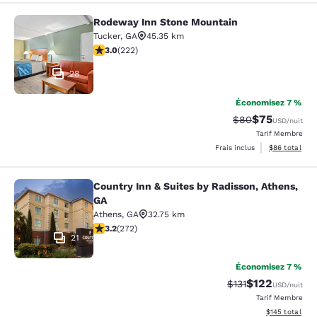
Rodeway Inn Stone Mountain
Rodeway Inn Stone Mountain
Tucker
,
GA
45.35 km
3 étoiles. Moyen. 222 commentaires
3.0
(
222
)
28
Économisez 7 %
$75
Tarif barré :
Tarif réduit :
$80
USD
/nuit
Tarif Membre
Afficher les d
Frais inclus
$86
total
Country Inn & Suites by Radisson, Athens,
Country Inn & Suites by Radisson, A
GA
Athens
,
GA
32.75 km
3.24 étoiles. Bien. 272 commentaires
3.2
(
272
)
21
Économisez 7 %
$122
Tarif barré :
Tarif réduit :
$131
USD
/nuit
Tarif Membre
Afficher les dé
$145
total