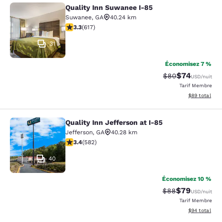
Quality Inn Suwanee I-85
Quality Inn Suwanee I-85
Suwanee
,
GA
40.24 km
3.25 étoiles. Bien. 617 commentaires
3.3
(
617
)
31
Économisez 7 %
$74
Tarif barré :
Tarif réduit :
$80
USD
/nuit
Tarif Membre
Afficher les d
$89
total
Quality Inn Jefferson at I-85
Quality Inn Jefferson at I-85
Jefferson
,
GA
40.28 km
3.42 étoiles. Bien. 582 commentaires
3.4
(
582
)
40
Économisez 10 %
$79
Tarif barré :
Tarif réduit :
$88
USD
/nuit
Tarif Membre
Afficher les d
$94
total