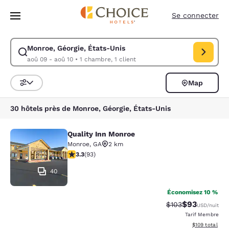
Chargement terminé
Sauter à Contenu Principal
Se connecter
Monroe, Géorgie, États-Unis
Modifier la recherche pour Monroe, Géorgie, États-Unis. Date d’arrivée
aoû 09 - aoû 10
•
1 chambre, 1 client
Map
Triez et filtrez
30 hôtels près de Monroe, Géorgie, États-Unis
Quality Inn Monroe
Quality Inn Monroe
Monroe
,
GA
2 km
3.27 étoiles. Bien. 93 commentaires
3.3
(
93
)
40
Économisez 10 %
$93
Tarif barré :
Tarif réduit :
$103
USD
/nuit
Tarif Membre
Afficher les dé
$109
total