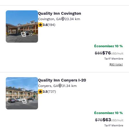
Quality Inn Covington
Quality Inn Covington
Covington
,
GA
23.34 km
3.58 étoiles. Bien. 194 commentaires
3.6
(
194
)
30
Économisez 10 %
$76
Tarif barré :
Tarif réduit :
$85
USD
/nuit
Tarif Membre
Afficher les d
$93
total
Quality Inn Conyers I-20
Quality Inn Conyers I-20
Conyers
,
GA
31.34 km
3.49 étoiles. Bien. 737 commentaires
3.5
(
737
)
31
Économisez 10 %
$63
Tarif barré :
Tarif réduit :
$70
USD
/nuit
Tarif Membre