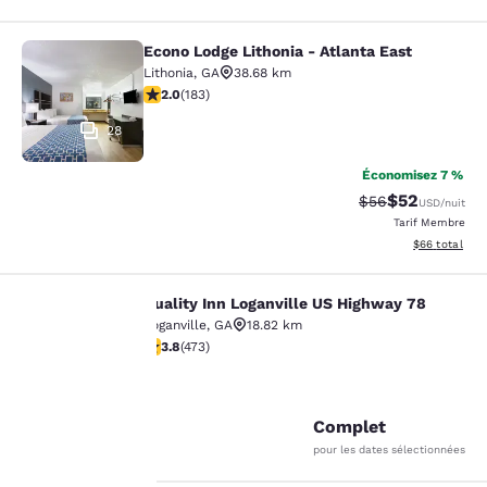
Econo Lodge Lithonia - Atlanta East
Econo Lodge Lithonia - Atlanta East
Lithonia
,
GA
38.68 km
2.01 étoiles. Moyen. 183 commentaires
2.0
(
183
)
28
Économisez 7 %
$52
Tarif barré :
Tarif réduit :
$56
USD
/nuit
Tarif Membre
Afficher les d
$66
total
Quality Inn Loganville US Highway 78
Quality Inn Loganville US Highway 7
Loganville
,
GA
18.82 km
3.81 étoiles. Bien. 473 commentaires
3.8
(
473
)
La
30
protection
Complet
pour les dates sélectionnées
de votre