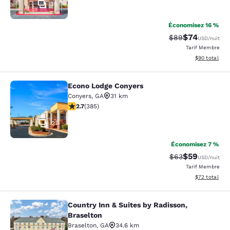
35
Économisez 16 %
$74
Tarif barré :
Tarif réduit :
$89
USD
/nuit
Tarif Membre
Afficher les d
$90
total
Econo Lodge Conyers
Econo Lodge Conyers
Conyers
,
GA
31 km
2.67 étoiles. Moyen. 385 commentaires
2.7
(
385
)
21
Économisez 7 %
$59
Tarif barré :
Tarif réduit :
$63
USD
/nuit
Tarif Membre
Afficher les d
$72
total
Country Inn & Suites by Radisson,
Country Inn & Suites by Radisson, B
Braselton
Braselton
,
GA
34.6 km