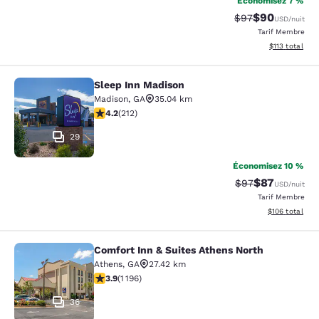
Économisez 7 %
$90
Tarif barré :
Tarif réduit :
$97
USD
/nuit
Tarif Membre
Afficher les d
$113
total
Sleep Inn Madison
Sleep Inn Madison
Madison
,
GA
35.04 km
4.17 étoiles. Très Bien. 212 commentaires
4.2
(
212
)
29
Économisez 10 %
$87
Tarif barré :
Tarif réduit :
$97
USD
/nuit
Tarif Membre
Afficher les dé
$106
total
Comfort Inn & Suites Athens North
Comfort Inn & Suites Athens North
Athens
,
GA
27.42 km
3.91 étoiles. Bien. 1196 commentaires
3.9
(
1 196
)
36