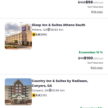
$98
Tarif barré :
Tarif réduit :
$109
USD
/nuit
Tarif Membre
Afficher les d
$118
total
Sleep Inn & Suites Athens South
Sleep Inn & Suites Athens South
Athens
,
GA
26.63 km
3.78 étoiles. Bien. 896 commentaires
3.8
(
896
)
30
Économisez 10 %
$100
Tarif barré :
Tarif réduit :
$111
USD
/nuit
Tarif Membre
Afficher les dé
$120
total
Country Inn & Suites by Radisson,
Country Inn & Suites by Radisson, C
Conyers, GA
Conyers
,
GA
30.94 km
3.32 étoiles. Bien. 235 commentaires
3.3
(
235
)
25