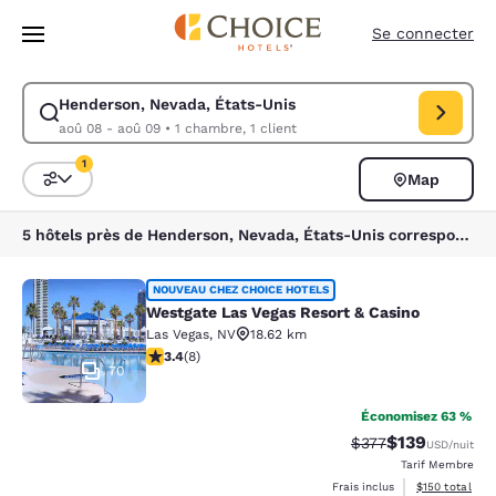
Chargement terminé
Sauter à Contenu Principal
Se connecter
Henderson, Nevada, États-Unis
Modifier la recherche pour Henderson, Nevada, États-Unis. Date d’arri
aoû 08 - aoû 09
•
1 chambre, 1 client
1
Map
Triez et filtrez
1 filtre sélectionné
5 hôtels près de Henderson, Nevada, États-Unis correspondent à vos filtres
Westgate Las Vegas Resort & Casino
NOUVEAU CHEZ CHOICE HOTELS
Westgate Las Vegas Resort & Casino
Las Vegas
,
NV
18.62 km
3.38 étoiles. Bien. 8 commentaires
3.4
(
8
)
70
Économisez 63 %
$139
Tarif barré :
Tarif réduit :
$377
USD
/nuit
Tarif Membre
Afficher les dé
Frais inclus
$150
total