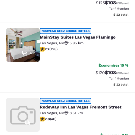
$108
Tarif barré :
Tarif réduit :
$125
USD
/nuit
Tarif Membre
Afficher les dé
$122
total
MainStay Suites Las Vegas Flamingo
NOUVEAU CHEZ CHOICE HOTELS
MainStay Suites Las Vegas Flamingo
Las Vegas
,
NV
15.95 km
2.74 étoiles. Moyen. 128 commentaires
2.7
(
128
)
45
Économisez 10 %
$108
Tarif barré :
Tarif réduit :
$120
USD
/nuit
Tarif Membre
Afficher les dé
$122
total
Rodeway Inn Las Vegas Fremont Str
NOUVEAU CHEZ CHOICE HOTELS
Rodeway Inn Las Vegas Fremont Street
Las Vegas
,
NV
18.51 km
2.8 étoiles. Moyen. 40 commentaires
2.8
(
40
)
1