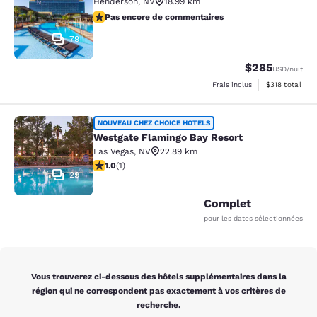
Henderson
,
NV
18.99 km
Pas encore de commentaires
Pas encore de commentaires
79
$285
USD
/nuit
Afficher les dé
Frais inclus
$318
total
Westgate Flamingo Bay Resort
NOUVEAU CHEZ CHOICE HOTELS
Westgate Flamingo Bay Resort
Las Vegas
,
NV
22.89 km
1 étoile. Moyen. 1 commentaire
1.0
(
1
)
29
Complet
pour les dates sélectionnées
Vous trouverez ci-dessous des hôtels supplémentaires dans la
région qui ne correspondent pas exactement à vos critères de
recherche.