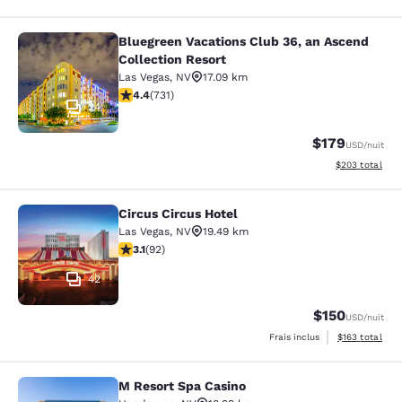
Bluegreen Vacations Club 36, an Ascend
Bluegreen Vacations Club 36, an Asc
Collection Resort
Las Vegas
,
NV
17.09 km
4.37 étoiles. Excellent. 731 commentaires
4.4
(
731
)
24
$179
USD
/nuit
Afficher les dé
$203
total
Circus Circus Hotel
Circus Circus Hotel
Las Vegas
,
NV
19.49 km
3.08 étoiles. Moyen. 92 commentaires
3.1
(
92
)
42
$150
USD
/nuit
Afficher les dé
Frais inclus
$163
total
M Resort Spa Casino
M Resort Spa Casino