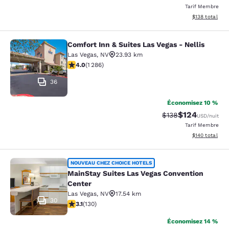
Tarif Membre
Afficher les dé
$138
total
Comfort Inn & Suites Las Vegas - Nellis
Comfort Inn & Suites Las Vegas - Nel
Las Vegas
,
NV
23.93 km
4.03 étoiles. Très Bien. 1286 commentaires
4.0
(
1 286
)
36
Économisez 10 %
$124
Tarif barré :
Tarif réduit :
$138
USD
/nuit
Tarif Membre
Afficher les dé
$140
total
MainStay Suites Las Vegas Conventi
NOUVEAU CHEZ CHOICE HOTELS
MainStay Suites Las Vegas Convention
Center
Las Vegas
,
NV
17.54 km
30
3.11 étoiles. Bien. 130 commentaires
3.1
(
130
)
Économisez 14 %