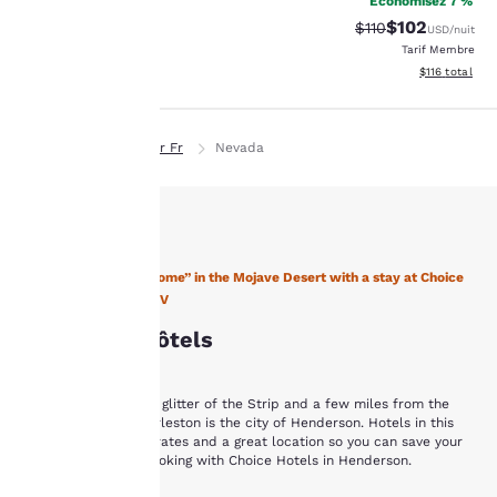
Économisez 7 %
$102
Tarif barré :
Tarif réduit :
$110
USD
/nuit
Tarif Membre
Afficher les d
$116
total
Page d’accueil
Fr Fr
Nevada
La
protection
de votre
Find “A Place to Call Home” in the Mojave Desert with a stay at Choice
Hotels in Henderson, NV
vie privée
Henderson Hôtels
est notre
priorité.
Just minutes from the glitter of the Strip and a few miles from the
serenity of Mount Charleston is the city of Henderson. Hotels in this
area offer affordable rates and a great location so you can save your
money and time by booking with Choice Hotels in Henderson.
Notre site internet
utilise des cookies, y