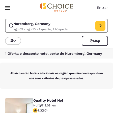
Carregamento concluído
Pular Para Conteúdo Principal
Entrar
Nuremberg, Germany
Modificar pesquisa para Nuremberg, Germany. Data de check-in ago 09,
ago 09 - ago 10
•
1 quarto, 1 hóspede
Map
Classificar e filtrar
1 Oferta e desconto hotel perto de Nuremberg, Germany
Abaixo estão hotéis adicionais na região que não correspondem
aos seus critérios de pesquisa exatos.
Quality Hotel Hof
Quality Hotel Hof
Hof
113.08 km
classificação 4.35 estrelas. Excelente. 60 avaliações
4.3
(
60
)