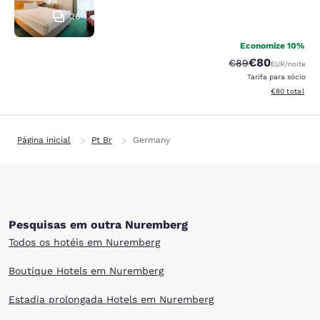
26
Economize 10%
€80
Tarifa anterior “ta
Tarifa com de
€89
EUR
/noite
Tarifa para sócio
Exibir detalhe
€80
total
Página inicial
Pt Br
Germany
Pesquisas em outra Nuremberg
Todos os hotéis em Nuremberg
Boutique Hotels em Nuremberg
Estadia prolongada Hotels em Nuremberg