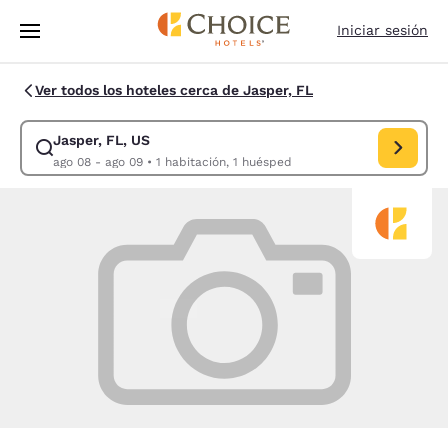
Carga completada
Saltar A Contenido Principal
Iniciar sesión
Ver todos los hoteles cerca de Jasper, FL
Jasper, FL, US
Modificar búsqueda para Jasper, FL, US. Fecha de entrada ago 08, fech
ago 08 - ago 09
•
1 habitación, 1 huésped