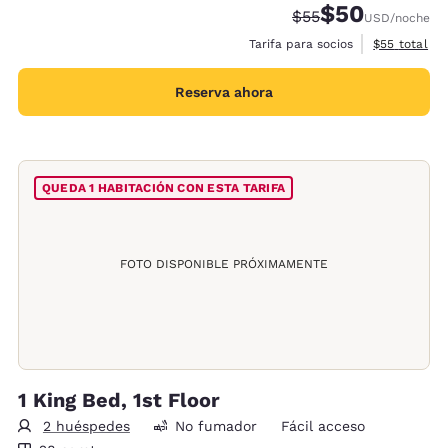
$50
Tarifa tachada:
Tarifa reducida:
$55
USD
/noche
Ver detalles
Tarifa para socios
$55
total
Reserva ahora
QUEDA 1 HABITACIÓN CON ESTA TARIFA
FOTO DISPONIBLE PRÓXIMAMENTE
1 King Bed, 1st Floor
2 huéspedes
No fumador
Fácil acceso