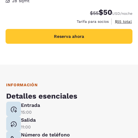
28 metros cuadrados
28 sqmt
$50
Tarifa tachada:
Tarifa reducida:
$55
USD
/noche
Ver detalles
Tarifa para socios
$55
total
Reserva ahora
INFORMACIÓN
Detalles esenciales
Entrada
15:00
Salida
11:00
Número de teléfono