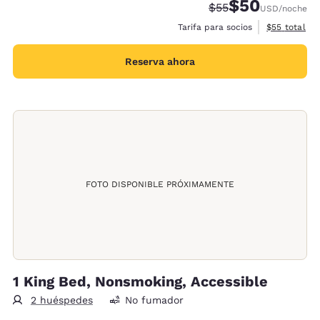
$50
Tarifa tachada:
Tarifa reducida:
$55
USD
/noche
Ver detalles
Tarifa para socios
$55
total
Reserva ahora
FOTO DISPONIBLE PRÓXIMAMENTE
1 King Bed, Nonsmoking, Accessible
2 huéspedes
No fumador