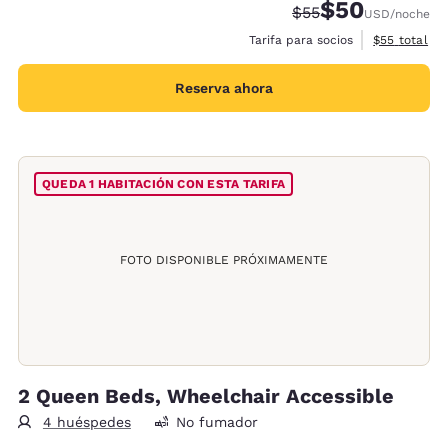
$50
Tarifa tachada:
Tarifa reducida:
$55
USD
/noche
Ver detalles
Tarifa para socios
$55
total
Reserva ahora
QUEDA 1 HABITACIÓN CON ESTA TARIFA
FOTO DISPONIBLE PRÓXIMAMENTE
2 Queen Beds, Wheelchair Accessible
4 huéspedes
No fumador