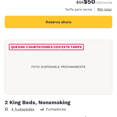
$50
Tarifa tachada:
Tarifa reducida:
$55
USD
/noche
Ver detalles
Tarifa para socios
$55
total
Reserva ahora
QUEDAN 2 HABITACIONES CON ESTA TARIFA
FOTO DISPONIBLE PRÓXIMAMENTE
2 King Beds, Nonsmoking
4 huéspedes
Fumadores