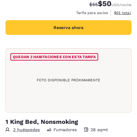
$50
Tarifa tachada:
Tarifa reducida:
$55
USD
/noche
Ver detalles
Tarifa para socios
$55
total
Reserva ahora
QUEDAN 2 HABITACIONES CON ESTA TARIFA
FOTO DISPONIBLE PRÓXIMAMENTE
1 King Bed, Nonsmoking
2 huéspedes
Fumadores
28 sqmt
28 metros cuadrados