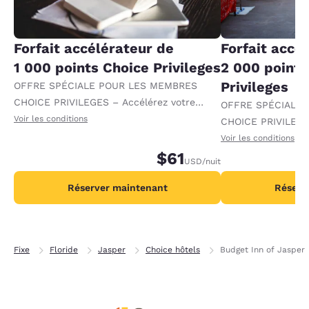
Forfait accélérateur de
Forfait accé
1 000 points Choice Privileges
2 000 points
Privileges
OFFRE SPÉCIALE POUR LES MEMBRES
CHOICE PRIVILEGES – Accélérez votre
OFFRE SPÉCIALE
progression vers des récompenses en
Voir les conditions
CHOICE PRIVILEGE
recevant 1 000 points supplémentaires par
progression vers 
Voir les conditions
nuit.
$61
recevant 2 000 po
USD
/nuit
par nuit.
Réserver maintenant
Réserv
Fixe
Floride
Jasper
Choice hôtels
Budget Inn of Jasper