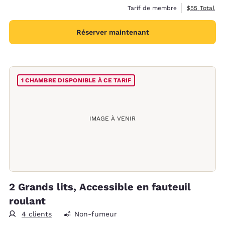
Afficher les 
Tarif de membre
$55
Total
Réserver maintenant
1 CHAMBRE DISPONIBLE À CE TARIF
IMAGE À VENIR
2 Grands lits, Accessible en fauteuil
roulant
4 clients
Non-fumeur