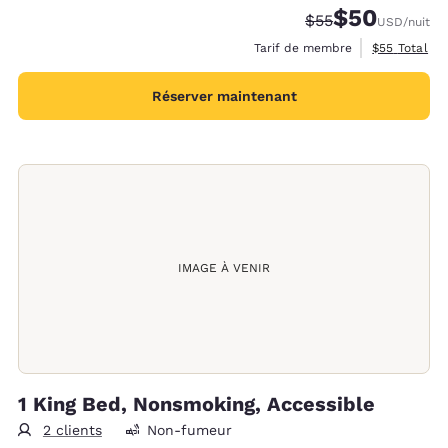
$50
Tarif barré :
Tarif réduit :
$55
USD
/nuit
Afficher les 
Tarif de membre
$55
Total
Réserver maintenant
IMAGE À VENIR
1 King Bed, Nonsmoking, Accessible
2 clients
Non-fumeur