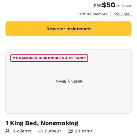
$50
Tarif barré :
Tarif réduit :
$55
USD
/nuit
Afficher les 
Tarif de membre
$55
Total
Réserver maintenant
2 CHAMBRES DISPONIBLES À CE TARIF
IMAGE À VENIR
1 King Bed, Nonsmoking
2 clients
Fumeur
28 sqmt
28 mètres carrés