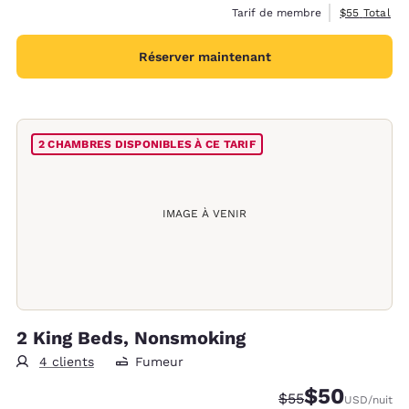
Afficher les 
Tarif de membre
$55
Total
Réserver maintenant
2 CHAMBRES DISPONIBLES À CE TARIF
IMAGE À VENIR
2 King Beds, Nonsmoking
4 clients
Fumeur
$50
Tarif barré :
Tarif réduit :
$55
USD
/nuit