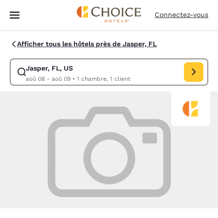
Chargement terminé
Passer à Contenu Principal
Connectez-vous
Afficher tous les hôtels près de Jasper, FL
Jasper, FL, US
Modifiez la recherche pour Jasper, FL, US. Date d’arrivée aoû 08, Date
aoû 08 - aoû 09
•
1 chambre, 1 client