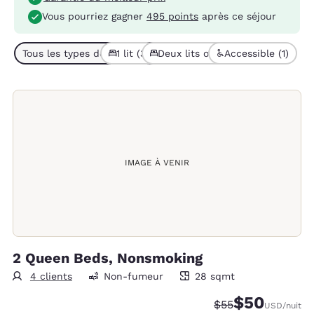
Vous pourriez gagner
495 points
après ce séjour
Tous les types de chambres (6)
1 lit (3)
Deux lits ou plus (3)
Accessible (1)
IMAGE À VENIR
2 Queen Beds, Nonsmoking
4 clients
Non-fumeur
28 sqmt
28 mètres carrés
$50
Tarif barré :
Tarif réduit :
$55
USD
/nuit