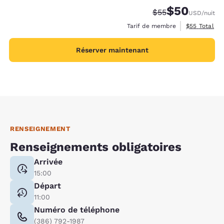
$50
Tarif barré :
Tarif réduit :
$55
USD
/nuit
Afficher les 
Tarif de membre
$55
Total
Réserver maintenant
RENSEIGNEMENT
Renseignements obligatoires
Arrivée
15:00
Départ
11:00
Numéro de téléphone
(386) 792-1987