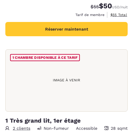
$50
Tarif barré :
Tarif réduit :
$55
USD
/nuit
Afficher les 
Tarif de membre
$55
Total
Réserver maintenant
1 CHAMBRE DISPONIBLE À CE TARIF
IMAGE À VENIR
1 Très grand lit, 1er étage
2 clients
Non-fumeur
Accessible
28 sqmt
28 mètres carrés