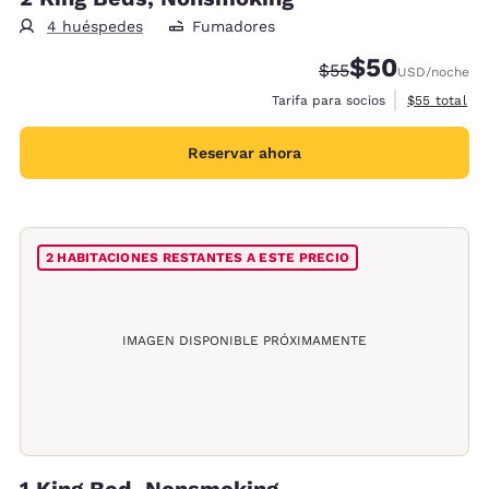
4 huéspedes
Fumadores
$50
Precio tachado:
Precio con desc
$55
USD
/noche
Ver detalles
Tarifa para socios
$55
total
Reservar ahora
2 HABITACIONES RESTANTES A ESTE PRECIO
IMAGEN DISPONIBLE PRÓXIMAMENTE
1 King Bed, Nonsmoking