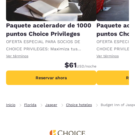
Paquete acelerador de 1000
Paquete ace
puntos Choice Privileges
puntos Choic
OFERTA ESPECIAL PARA SOCIOS DE
OFERTA ESPECIAL
CHOICE PRIVILEGES: Maximiza tus
CHOICE PRIVILEGE
recompensas al recibir 1000 puntos
recompensas al re
Ver términos
Ver términos
adicionales por noche.
$61
adicionales por no
USD
/noche
Reservar ahora
Rese
Inicio
Florida
Jasper
Choice hoteles
Budget Inn of Jasp