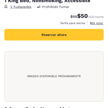
1 King Bed, Nonsmoking, Accessible
2 huéspedes
Prohibido fumar
$50
Precio tachado:
Precio con desc
$55
USD
/noche
Ver detalles
Tarifa para socios
$55
total
Reservar ahora
IMAGEN DISPONIBLE PRÓXIMAMENTE