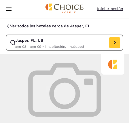
Carga completa
Pasar A Contenido Principal
Iniciar sesión
Ver todos los hoteles cerca de Jasper, FL
Jasper, FL, US
Modificar la búsqueda de Jasper, FL, US. Fecha de check-in ago 08, Fe
ago 08 - ago 09
•
1 habitación, 1 huésped