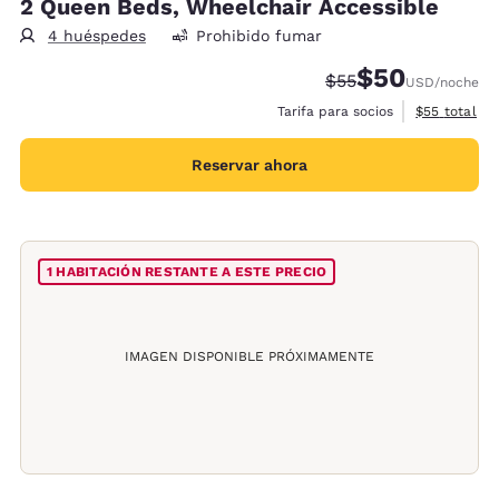
2 Queen Beds, Wheelchair Accessible
4 huéspedes
Prohibido fumar
$50
Precio tachado:
Precio con desc
$55
USD
/noche
Ver detalles
Tarifa para socios
$55
total
Reservar ahora
1 HABITACIÓN RESTANTE A ESTE PRECIO
IMAGEN DISPONIBLE PRÓXIMAMENTE