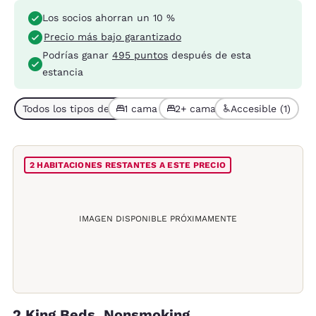
Los socios ahorran un 10 %
Precio más bajo garantizado
Podrías ganar
495 puntos
después de esta
estancia
Todos los tipos de habitación (6)
1 cama (3)
2+ camas (3)
Accesible (1)
2 HABITACIONES RESTANTES A ESTE PRECIO
IMAGEN DISPONIBLE PRÓXIMAMENTE
2 King Beds, Nonsmoking