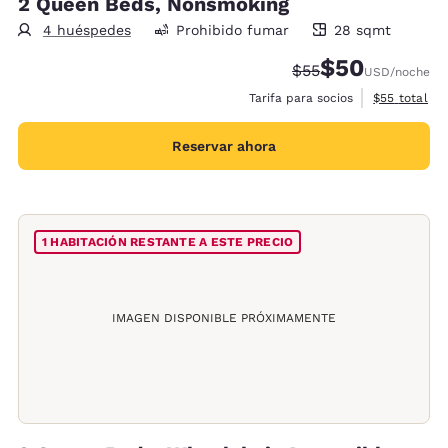
2 Queen Beds, Nonsmoking
4 huéspedes
Prohibido fumar
28 sqmt
28 metros cuadrados
$50
Precio tachado:
Precio con desc
$55
USD
/noche
Ver detalles
Tarifa para socios
$55
total
Reservar ahora
1 HABITACIÓN RESTANTE A ESTE PRECIO
IMAGEN DISPONIBLE PRÓXIMAMENTE