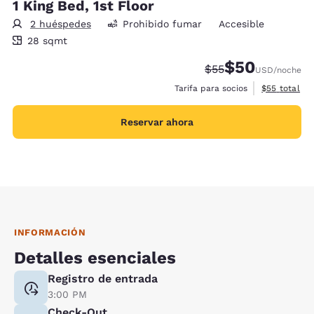
1 King Bed, 1st Floor
2 huéspedes
Prohibido fumar
Accesible
28 metros cuadrados
28 sqmt
$50
Precio tachado:
Precio con desc
$55
USD
/noche
Ver detalles
Tarifa para socios
$55
total
Reservar ahora
INFORMACIÓN
Detalles esenciales
Registro de entrada
3:00 PM
Check-Out