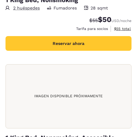
2 huéspedes
Fumadores
28 sqmt
28 metros cuadrados
$50
Precio tachado:
Precio con desc
$55
USD
/noche
Ver detalles
Tarifa para socios
$55
total
Reservar ahora
IMAGEN DISPONIBLE PRÓXIMAMENTE