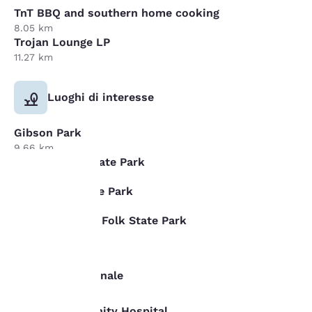
TnT BBQ and southern home cooking
8.05 km
Trojan Lounge LP
11.27 km
Luoghi di interesse
Gibson Park
9.66 km
Blue Springs State Park
16.09 km
Big Shoals State Park
La tua
28.97 km
Stephen Foster Folk State Park
privacy è
33.8 km
importante
Professionale
Il nostro sito utilizza
Trinity Community Hospital