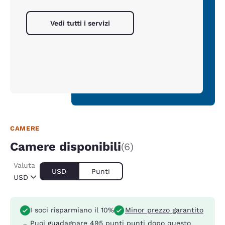
Vedi tutti i servizi
CAMERE
Camere disponibili
(6)
Valuta
USD
Punti
USD
I soci risparmiano il 10%
Minor prezzo garantito
Puoi guadagnare
495 punti
punti dopo questo