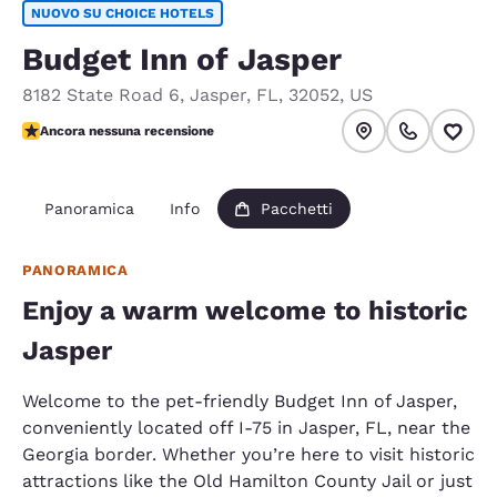
NUOVO SU CHOICE HOTELS
Budget Inn of Jasper
8182 State Road 6
,
Jasper
,
FL
,
32052
,
US
Ancora nessuna recensione
Ancora nessuna recensione
Panoramica
Info
Pacchetti
PANORAMICA
Enjoy a warm welcome to historic
Jasper
Welcome to the pet-friendly Budget Inn of Jasper,
conveniently located off I-75 in Jasper, FL, near the
Georgia border. Whether you’re here to visit historic
attractions like the Old Hamilton County Jail or just