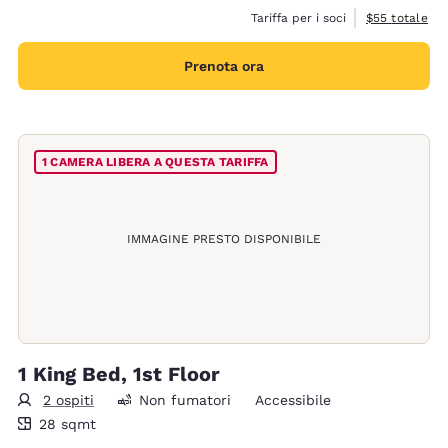
Visualizza i de
Tariffa per i soci
$55
totale
Prenota ora
1 CAMERA LIBERA A QUESTA TARIFFA
IMMAGINE PRESTO DISPONIBILE
1 King Bed, 1st Floor
2 ospiti
Non fumatori
Accessibile
28 metri quadri
28 sqmt