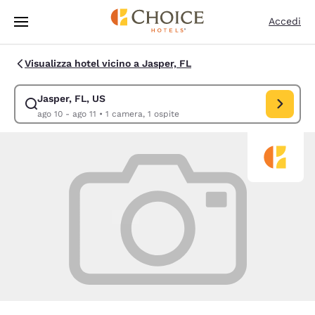
Caricamento completato
Vai A Contenuto Principale
Accedi
Visualizza hotel vicino a Jasper, FL
Jasper, FL, US
Modifica la ricerca per Jasper, FL, US. Data di check-in ago 10, data di
ago 10 - ago 11
•
1 camera, 1 ospite