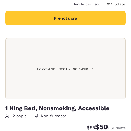
Visualizza i de
Tariffa per i soci
$55
totale
Prenota ora
IMMAGINE PRESTO DISPONIBILE
1 King Bed, Nonsmoking, Accessible
2 ospiti
Non fumatori
$50
Tariffa di barratura
Tariffa scontata
$55
USD
/notte