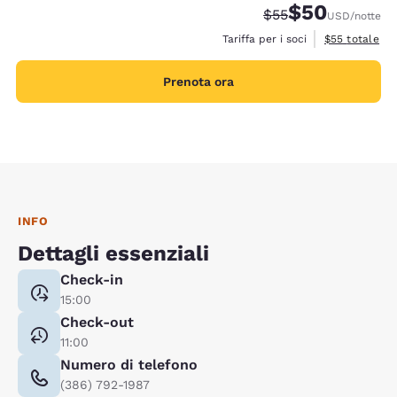
$50
Tariffa di barratura
Tariffa scontata
$55
USD
/notte
Visualizza i de
Tariffa per i soci
$55
totale
Prenota ora
INFO
Dettagli essenziali
Check-in
15:00
Check-out
11:00
Numero di telefono
(386) 792-1987