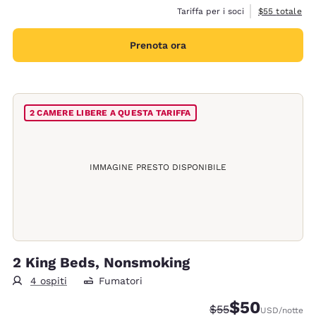
Visualizza i de
Tariffa per i soci
$55
totale
Prenota ora
2 CAMERE LIBERE A QUESTA TARIFFA
IMMAGINE PRESTO DISPONIBILE
2 King Beds, Nonsmoking
4 ospiti
Fumatori
$50
Tariffa di barratura
Tariffa scontata
$55
USD
/notte