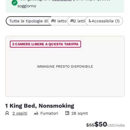
soggiorno
Tutte le tipologie di camera (6)
1 letto (3)
2 letti (3)
Accessibile (1)
2 CAMERE LIBERE A QUESTA TARIFFA
IMMAGINE PRESTO DISPONIBILE
1 King Bed, Nonsmoking
2 ospiti
Fumatori
28 sqmt
28 metri quadri
$50
Tariffa di barratura
Tariffa scontata
$55
USD
/notte