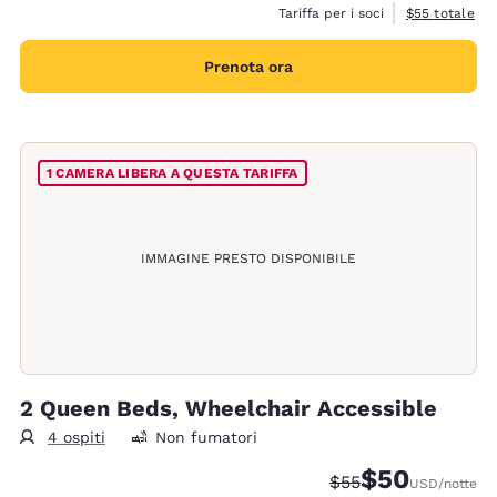
Visualizza i de
Tariffa per i soci
$55
totale
Prenota ora
1 CAMERA LIBERA A QUESTA TARIFFA
IMMAGINE PRESTO DISPONIBILE
2 Queen Beds, Wheelchair Accessible
4 ospiti
Non fumatori
$50
Tariffa di barratura
Tariffa scontata
$55
USD
/notte