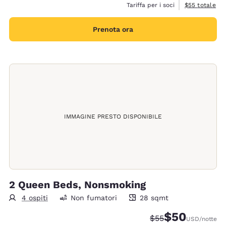
Visualizza i de
Tariffa per i soci
$55
totale
Prenota ora
IMMAGINE PRESTO DISPONIBILE
2 Queen Beds, Nonsmoking
4 ospiti
Non fumatori
28 sqmt
28 metri quadri
$50
Tariffa di barratura
Tariffa scontata
$55
USD
/notte