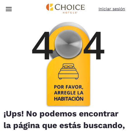
Carga completa
Pasar A Contenido Principal
Iniciar sesión
¡Ups! No podemos encontrar
la página que estás buscando,