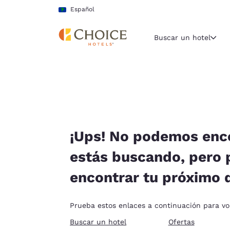
Carga completa
Pasar A Contenido Principal
Español
Buscar un hotel
Región y ubicac
América La
Español
Selecciona t
¡Ups! No podemos enco
América
estás buscando, pero
United Sta
encontrar tu próximo 
English
América L
Prueba estos enlaces a continuación para volv
Português
Buscar un hotel
Ofertas