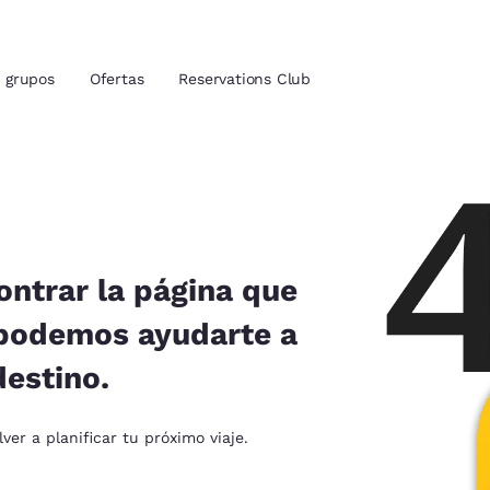
grupos
Ofertas
Reservations Club
ión actuales
tina
u idioma preferido
ntrar la página que
 podemos ayudarte a
tes
Estados Unidos
América Lat
destino.
Español
Español
atina
Latin America
Canada
er a planificar tu próximo viaje.
English
English