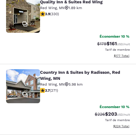
Quality Inn & Suites Red Wing
Quality Inn & Suites Red Wing
Red Wing
,
MN
1.89 km
3.94 étoiles. Bien. 330 commentaires
3.9
(
330
)
22
Économiser 10 %
$161
Tarif barré :
Tarif réduit :
$179
USD
/nuit
Tarif de membre
Afficher les dé
$177
Total
Country Inn & Suites by Radisson, Red
Country Inn & Suites by Radisson, 
Wing, MN
Red Wing
,
MN
5.98 km
3.69 étoiles. Bien. 271 commentaires
3.7
(
271
)
28
Économiser 10 %
$203
Tarif barré :
Tarif réduit :
$226
USD
/nuit
Tarif de membre
Afficher les dé
$224
Total