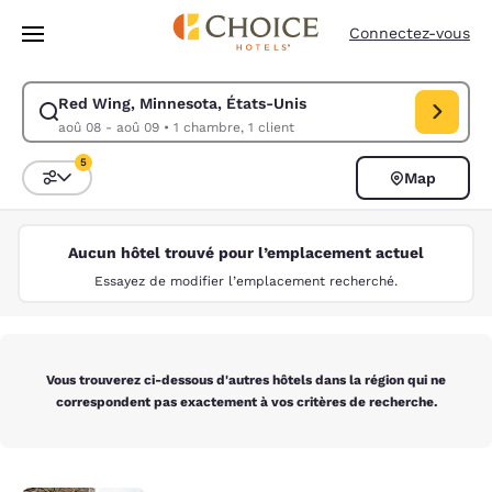
Chargement terminé
Passer à Contenu Principal
Connectez-vous
Red Wing, Minnesota, États-Unis
Modifiez la recherche pour Red Wing, Minnesota, États-Unis. Date d’ar
aoû 08 - aoû 09
•
1 chambre, 1 client
5
Map
Trier et filtrer
5 filtres actuellement sélectionnés
Aucun hôtel trouvé pour l’emplacement actuel
Essayez de modifier l’emplacement recherché.
Vous trouverez ci-dessous d'autres hôtels dans la région qui ne
correspondent pas exactement à vos critères de recherche.