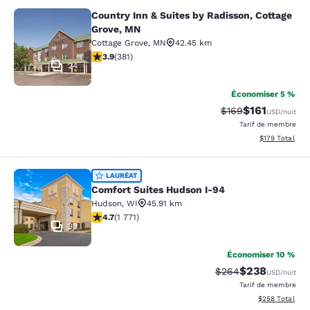
Country Inn & Suites by Radisson, Cottage
Country Inn & Suites by Radisson, C
Grove, MN
Cottage Grove
,
MN
42.45 km
3.9 étoiles. Bien. 381 commentaires
3.9
(
381
)
24
Économiser 5 %
$161
Tarif barré :
Tarif réduit :
$169
USD
/nuit
Tarif de membre
Afficher les dé
$179
Total
Comfort Suites Hudson I-94
LAURÉAT
Comfort Suites Hudson I-94
Hudson
,
WI
45.91 km
4.69 étoiles. Exceptionnel. 1771 commentaires
4.7
(
1 771
)
33
Économiser 10 %
$238
Tarif barré :
Tarif réduit :
$264
USD
/nuit
Tarif de membre
Afficher les dé
$258
Total