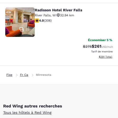
Radisson Hotel River Falls
Radisson Hotel River Falls
River Falls
,
WI
32.94 km
3.95 étoiles. Bien. 306 commentaires
4.0
(
306
)
22
Économiser 5 %
$261
Tarif barré :
Tarif réduit :
$275
USD
/nuit
Tarif de membre
Afficher les dé
$291
Total
Fixe
Fr Ca
Minnesota
Red Wing autres recherches
Tous les hôtels à Red Wing