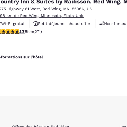
ountry Inn & Suites by Radisson, Red Wing, 
275 Highway 61 West
,
Red Wing
,
MN
,
55066
,
US
.98 km de Red Wing, Minnesota, États-Unis
Wi-Fi gratuit
Petit déjeuner chaud offert
Non-fumeu
.69 étoiles. Bien. 271 commentaires
3.7
Bien
(271)
nformations sur l’hôtel
Offres des hôtels à Red Wing
Les