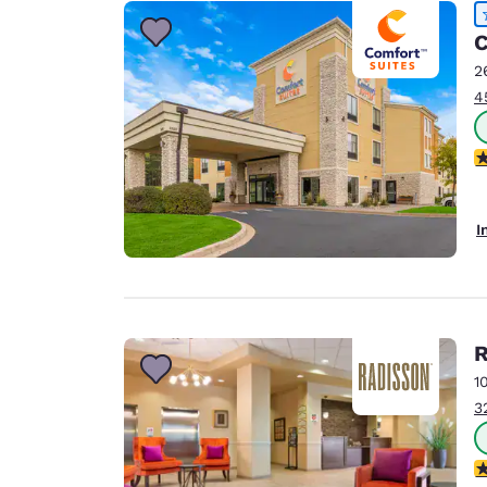
Canada
Français
C
Europe
2
4
Deutschla
Deutsch
4
Spain
English
I
Ireland
English
United Ki
English
R
Asie-Pacifique
1
3
Australia
English
3