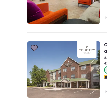
I
C
G
8
4
3
I