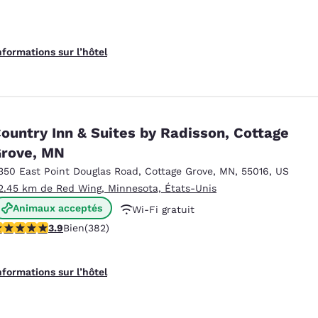
nformations sur l’hôtel
ountry Inn & Suites by Radisson, Cottage
rove, MN
350 East Point Douglas Road
,
Cottage Grove
,
MN
,
55016
,
US
2.45 km de Red Wing, Minnesota, États-Unis
Animaux acceptés
Wi-Fi gratuit
.9 étoiles. Bien. 382 commentaires
3.9
Bien
(382)
Petit déjeuner chaud offert
nformations sur l’hôtel