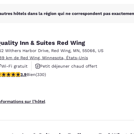
autres hôtels dans la région qui ne correspondent pas exactement
uality Inn & Suites Red Wing
52 Withers Harbor Drive
,
Red Wing
,
MN
,
55066
,
US
.89 km de Red Wing, Minnesota, États-Unis
Wi-Fi gratuit
Petit déjeuner chaud offert
.94 étoiles. Bien. 330 commentaires
3.9
Bien
(330)
Centre de conditionnement physique
nformations sur l’hôtel