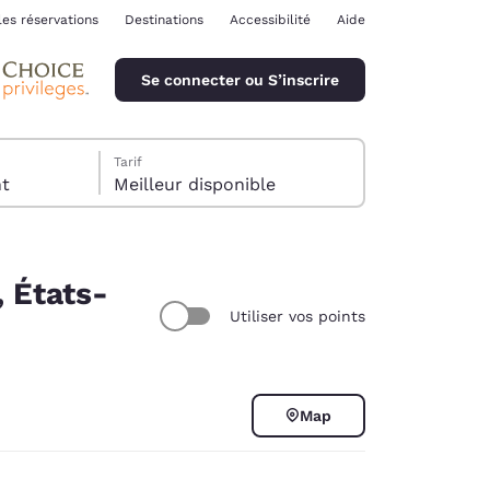
les réservations
Destinations
Accessibilité
Aide
Se connecter ou S’inscrire
Tarif
ent
Meilleur disponible
 États-
Utiliser vos points
ina
Map