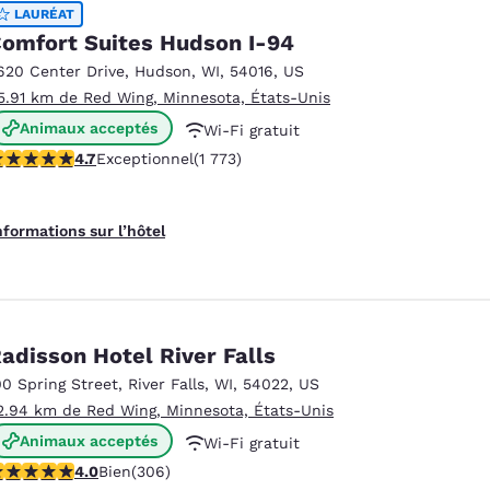
México
Mexico
LAURÉAT
Español
English
omfort Suites Hudson I-94
620 Center Drive
,
Hudson
,
WI
,
54016
,
US
5.91 km de Red Wing, Minnesota, États-Unis
nd
Germany
España
Animaux acceptés
English
Español
Wi-Fi gratuit
.69 étoiles. Exceptionnel. 1773 commentaires
4.7
Exceptionnel
(1 773)
Petit déjeuner chaud offert
France
France
Français
English
nformations sur l’hôtel
Italia
Italy
Italiano
English
ngdom
adisson Hotel River Falls
00 Spring Street
,
River Falls
,
WI
,
54022
,
US
2.94 km de Red Wing, Minnesota, États-Unis
India
New Zealan
Animaux acceptés
Wi-Fi gratuit
English
English
.95 étoiles. Bien. 306 commentaires
4.0
Bien
(306)
Petit déjeuner chaud offert