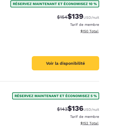
RÉSERVEZ MAINTENANT ET ÉCONOMISEZ 10 %
$139
Tarif barré :
Tarif réduit :
$154
USD
/nuit
Tarif de membre
Afficher les détails totaux es
$150
Total
Voir la disponibilité
RÉSERVEZ MAINTENANT ET ÉCONOMISEZ 5 %
$136
Tarif barré :
Tarif réduit :
$143
USD
/nuit
d
Tarif de membre
Afficher les détails totaux es
$152
Total