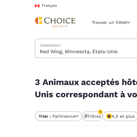
Chargement terminé
Passer à Contenu Principal
Français
Trouver un hôtel
Trouver des hôtels
Destination
Région et empl
Canada
Français
3 Animaux acceptés hôtels près de Red Wing, Mi
Sélectionne
3 Animaux acceptés hôte
Amériques
Unis correspondant à vos
United Sta
English
1
Trier :
Pertinence
Filtres
4,0 et plus
América L
1 filtre actuellement
Português