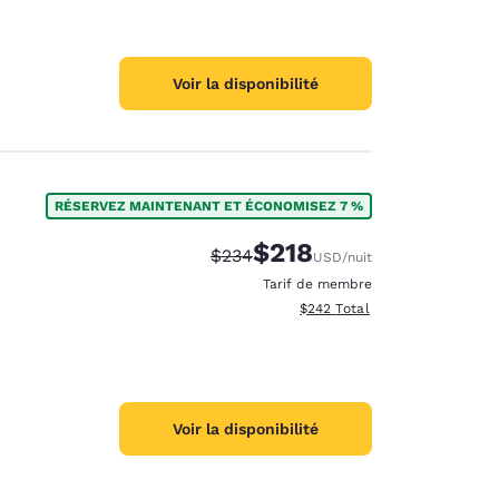
Voir la disponibilité
RÉSERVEZ MAINTENANT ET ÉCONOMISEZ 7 %
$218
Tarif barré :
Tarif réduit :
$234
USD
/nuit
Tarif de membre
Afficher les détails totaux est
$242
Total
Voir la disponibilité