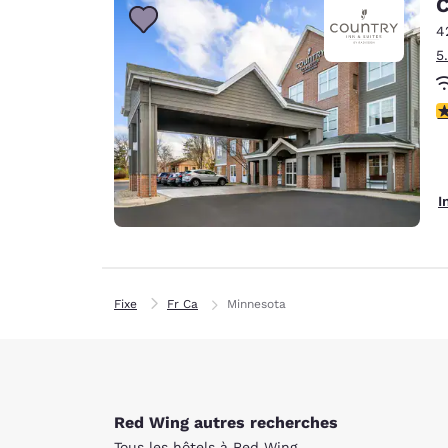
C
4
5
3
I
Fixe
Fr Ca
Minnesota
Red Wing autres recherches
Tous les hôtels à Red Wing