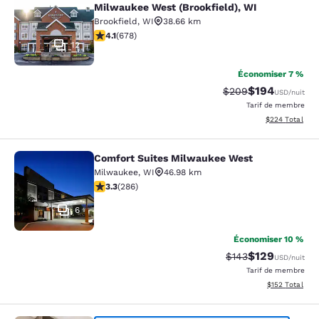
Milwaukee West (Brookfield), WI
Brookfield
,
WI
38.66 km
4.12 étoiles. Très bon. 678 commentaires
4.1
(
678
)
12
Économiser 7 %
$194
Tarif barré :
Tarif réduit :
$209
USD
/nuit
Tarif de membre
Afficher les dé
$224
Total
Comfort Suites Milwaukee West
Comfort Suites Milwaukee West
Milwaukee
,
WI
46.98 km
3.25 étoiles. Bien. 286 commentaires
3.3
(
286
)
6
Économiser 10 %
$129
Tarif barré :
Tarif réduit :
$143
USD
/nuit
Tarif de membre
Afficher les dé
$152
Total