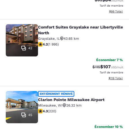
$93
USD
/nuit
Tarif de membre
Afficher les d
$99
Total
Comfort Suites Grayslake near Libertyville
Comfort Suites Grayslake near Liber
North
Grayslake
,
IL
43.65 km
4.24 étoiles. Excellent. 1995 commentaires
4.2
(
1 995
)
42
Économiser 7 %
$107
Tarif barré :
Tarif réduit :
$115
USD
/nuit
Tarif de membre
Afficher les d
$119
Total
Clarion Pointe Milwaukee Airport
ENTIÈREMENT RÉNOVÉ
Clarion Pointe Milwaukee Airport
Milwaukee
,
WI
26.32 km
4.25 étoiles. Excellent. 220 commentaires
4.3
(
220
)
45
Économiser 10 %