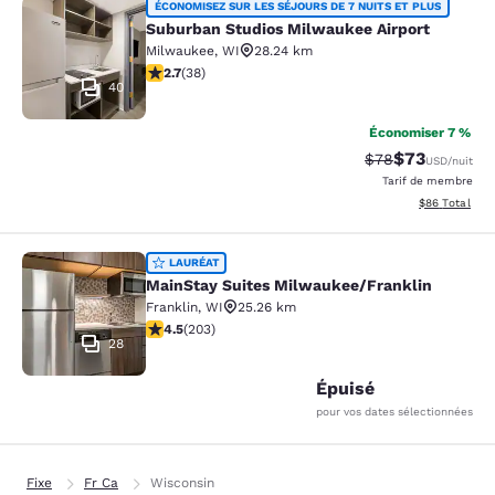
Suburban Studios Milwaukee Airpor
ÉCONOMISEZ SUR LES SÉJOURS DE 7 NUITS ET PLUS
Suburban Studios Milwaukee Airport
Milwaukee
,
WI
28.24 km
2.66 étoiles. Moyen. 38 commentaires
2.7
(
38
)
40
Économiser 7 %
$73
Tarif barré :
Tarif réduit :
$78
USD
/nuit
Tarif de membre
Afficher les d
$86
Total
MainStay Suites Milwaukee/Frankli
LAURÉAT
MainStay Suites Milwaukee/Franklin
Franklin
,
WI
25.26 km
4.46 étoiles. Excellent. 203 commentaires
4.5
(
203
)
28
Épuisé
pour vos dates sélectionnées
Fixe
Fr Ca
Wisconsin