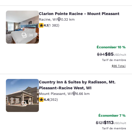
Clarion Pointe Racine - Mount Pleasant
Clarion Pointe Racine - Mount Plea
Racine
,
WI
0.32 km
4.1 étoiles. Très bon. 1382 commentaires
4.1
(
1 382
)
36
Économiser 10 %
$85
Tarif barré :
Tarif réduit :
$94
USD
/nuit
Tarif de membre
Afficher les d
$96
Total
Country Inn & Suites by Radisson, Mt.
Country Inn & Suites by Radisson, 
Pleasant-Racine West, WI
Mount Pleasant
,
WI
6.66 km
4.37 étoiles. Excellent. 352 commentaires
4.4
(
352
)
25
Économiser 7 %
$113
Tarif barré :
Tarif réduit :
$121
USD
/nuit
Tarif de membre