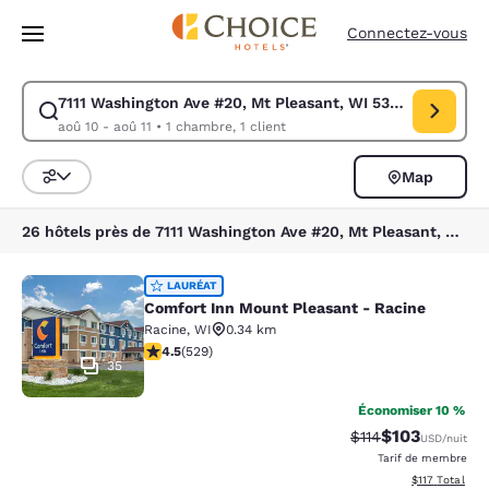
Chargement terminé
Passer à Contenu Principal
Connectez-vous
7111 Washington Ave #20, Mt Pleasant, WI 53406, USA
Modifiez la recherche pour 7111 Washington Ave #20, Mt Pleasant, WI 5
aoû 10 - aoû 11
•
1 chambre, 1 client
Map
Trier et filtrer
26 hôtels près de 7111 Washington Ave #20, Mt Pleasant, WI 53406, USA
Comfort Inn Mount Pleasant - Raci
LAURÉAT
Comfort Inn Mount Pleasant - Racine
Racine
,
WI
0.34 km
4.54 étoiles. Excellent. 529 commentaires
4.5
(
529
)
35
Économiser 10 %
$103
Tarif barré :
Tarif réduit :
$114
USD
/nuit
Tarif de membre
Afficher les d
$117
Total