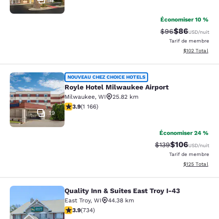
Économiser 10 %
$86
Tarif barré :
Tarif réduit :
$96
USD
/nuit
Tarif de membre
Afficher les dé
$102
Total
Royle Hotel Milwaukee Airport
NOUVEAU CHEZ CHOICE HOTELS
Royle Hotel Milwaukee Airport
Milwaukee
,
WI
25.82 km
3.85 étoiles. Bien. 1166 commentaires
3.9
(
1 166
)
19
Économiser 24 %
$106
Tarif barré :
Tarif réduit :
$139
USD
/nuit
Tarif de membre
Afficher les dé
$125
Total
Quality Inn & Suites East Troy I-43
Quality Inn & Suites East Troy I-43
East Troy
,
WI
44.38 km
3.92 étoiles. Bien. 734 commentaires
3.9
(
734
)