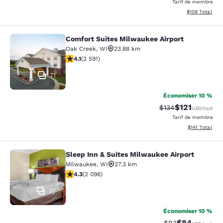
Tarif de membre
Afficher les dé
$109
Total
Comfort Suites Milwaukee Airport
Comfort Suites Milwaukee Airport
Oak Creek
,
WI
23.88 km
4.1 étoiles. Très bon. 2591 commentaires
4.1
(
2 591
)
71
Économiser 10 %
$121
Tarif barré :
Tarif réduit :
$134
USD
/nuit
Tarif de membre
Afficher les d
$141
Total
Sleep Inn & Suites Milwaukee Airport
Sleep Inn & Suites Milwaukee Airpor
Milwaukee
,
WI
27.3 km
4.26 étoiles. Excellent. 2096 commentaires
4.3
(
2 096
)
37
Économiser 10 %
$84
Tarif barré :
Tarif réduit :