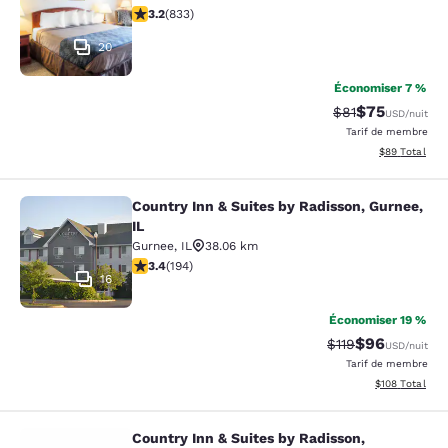
3.24 étoiles. Bien. 833 commentaires
3.2
(
833
)
20
Économiser 7 %
$75
Tarif barré :
Tarif réduit :
$81
USD
/nuit
Tarif de membre
Afficher les d
$89
Total
Country Inn & Suites by Radisson, Gurnee,
Country Inn & Suites by Radisson, G
IL
Gurnee
,
IL
38.06 km
3.36 étoiles. Bien. 194 commentaires
3.4
(
194
)
16
Économiser 19 %
$96
Tarif barré :
Tarif réduit :
$119
USD
/nuit
Tarif de membre
Afficher les dé
$108
Total
Country Inn & Suites by Radisson,
Country Inn & Suites by Radisson, M