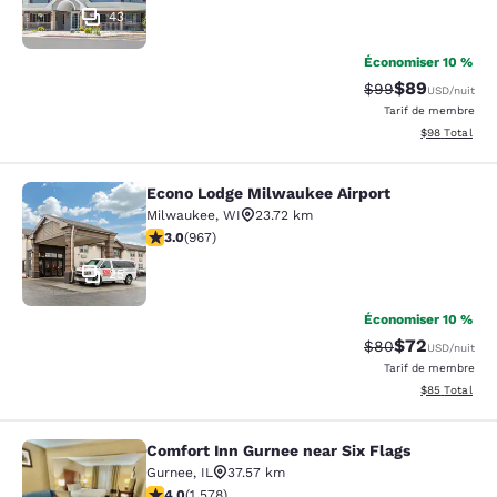
43
Économiser 10 %
$89
Tarif barré :
Tarif réduit :
$99
USD
/nuit
Tarif de membre
Afficher les d
$98
Total
Econo Lodge Milwaukee Airport
Econo Lodge Milwaukee Airport
Milwaukee
,
WI
23.72 km
2.95 étoiles. Moyen. 967 commentaires
3.0
(
967
)
25
Économiser 10 %
$72
Tarif barré :
Tarif réduit :
$80
USD
/nuit
Tarif de membre
Afficher les d
$85
Total
Comfort Inn Gurnee near Six Flags
Comfort Inn Gurnee near Six Flags
Gurnee
,
IL
37.57 km
4.01 étoiles. Très bon. 1578 commentaires
4.0
(
1 578
)