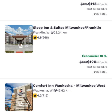
$113
Tarif barré :
Tarif réduit :
$125
USD
/nuit
Tarif de membre
Afficher les dé
$133
Total
Sleep Inn & Suites Milwaukee/Franklin
Sleep Inn & Suites Milwaukee/Frank
Franklin
,
WI
25.24 km
4.57 étoiles. Excellent. 268 commentaires
4.6
(
268
)
30
Économiser 10 %
$120
Tarif barré :
Tarif réduit :
$133
USD
/nuit
Tarif de membre
Afficher les dé
$136
Total
Comfort Inn Waukesha - Milwaukee West
Comfort Inn Waukesha - Milwaukee
Waukesha
,
WI
43.62 km
4.15 étoiles. Très bon. 712 commentaires
4.2
(
712
)
36