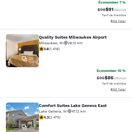
Économiser 7 %
$91
Tarif barré :
Tarif réduit :
$98
USD
/nuit
Tarif de membre
Afficher les dé
$103
Total
Quality Suites Milwaukee Airport
Quality Suites Milwaukee Airport
Milwaukee
,
WI
28.15 km
3.82 étoiles. Bien. 1418 commentaires
3.8
(
1 418
)
29
Économiser 10 %
$86
Tarif barré :
Tarif réduit :
$96
USD
/nuit
Tarif de membre
Afficher les dé
$102
Total
Comfort Suites Lake Geneva East
Comfort Suites Lake Geneva East
Lake Geneva
,
WI
47.12 km
4.22 étoiles. Excellent. 2475 commentaires
4.2
(
2 475
)
36