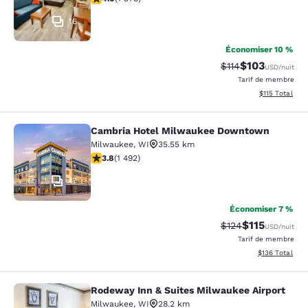
16
Économiser 10 %
$103
Tarif barré :
Tarif réduit :
$114
USD
/nuit
Tarif de membre
Afficher les d
$115
Total
Cambria Hotel Milwaukee Downtown
Cambria Hotel Milwaukee Downto
Milwaukee
,
WI
35.55 km
3.81 étoiles. Bien. 1492 commentaires
3.8
(
1 492
)
47
Économiser 7 %
$115
Tarif barré :
Tarif réduit :
$124
USD
/nuit
Tarif de membre
Afficher les dé
$136
Total
Rodeway Inn & Suites Milwaukee Airport
Rodeway Inn & Suites Milwaukee Ai
Milwaukee
,
WI
28.2 km