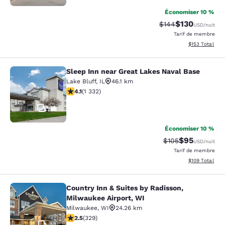
Économiser 10 %
$130
Tarif barré :
Tarif réduit :
$144
USD
/nuit
Tarif de membre
Afficher les dé
$153
Total
Sleep Inn near Great Lakes Naval Base
Sleep Inn near Great Lakes Naval B
Lake Bluff
,
IL
46.1 km
4.09 étoiles. Très bon. 1332 commentaires
4.1
(
1 332
)
42
Économiser 10 %
$95
Tarif barré :
Tarif réduit :
$105
USD
/nuit
Tarif de membre
Afficher les dé
$109
Total
Country Inn & Suites by Radisson,
Country Inn & Suites by Radisson, M
Milwaukee Airport, WI
Milwaukee
,
WI
24.26 km
2.45 étoiles. Moyen. 329 commentaires
2.5
(
329
)
12