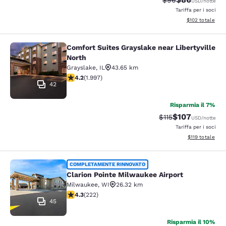
$96
USD
/notte
Tariffa per i soci
Visualizza i dett
$102
totale
Comfort Suites Grayslake near Libertyville
Comfort Suites Grayslake near Liber
North
Grayslake
,
IL
43.65 km
Valutazione di 4.24 stelle. Ottimo. 1997 recensioni
4.2
(
1.997
)
42
Risparmia il 7%
$107
Tariffa di barratura
Tariffa scontata
$115
USD
/notte
Tariffa per i soci
Visualizza i dett
$119
totale
Clarion Pointe Milwaukee Airport
COMPLETAMENTE RINNOVATO
Clarion Pointe Milwaukee Airport
Milwaukee
,
WI
26.32 km
Valutazione di 4.26 stelle. Ottimo. 222 recensioni
4.3
(
222
)
45
Risparmia il 10%