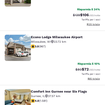
Risparmia il 24%
$106
Tariffa di barratura:
Tariffa scontata
$139
USD
/notte
Tariffa per i soci
Visualizza i dett
$125
totale
Econo Lodge Milwaukee Airport
Econo Lodge Milwaukee Airport
Milwaukee
,
WI
23.72 km
Valutazione di 2.95 stelle. Discreto. 967 recensioni
3.0
(
967
)
25
Risparmia il 10%
$72
Tariffa di barratur
Tariffa scontat
$80
USD
/notte
Tariffa per i soci
Visualizza i det
$85
totale
Comfort Inn Gurnee near Six Flags
Comfort Inn Gurnee near Six Flags
Gurnee
,
IL
37.57 km
Valutazione di 4.01 stelle. Molto buono. 1581 recension
4.0
(
1.581
)