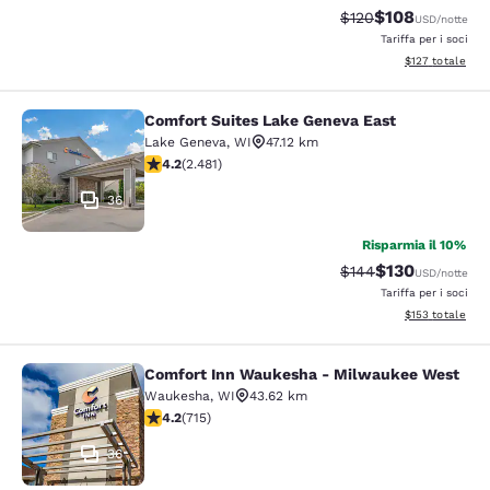
$108
Tariffa di barratura:
Tariffa scontata
$120
USD
/notte
Tariffa per i soci
Visualizza i dett
$127
totale
Comfort Suites Lake Geneva East
Comfort Suites Lake Geneva East
Lake Geneva
,
WI
47.12 km
Valutazione di 4.22 stelle. Ottimo. 2481 recensioni
4.2
(
2.481
)
36
Risparmia il 10%
$130
Tariffa di barratura:
Tariffa scontat
$144
USD
/notte
Tariffa per i soci
Visualizza i dett
$153
totale
Comfort Inn Waukesha - Milwaukee West
Comfort Inn Waukesha - Milwaukee
Waukesha
,
WI
43.62 km
Valutazione di 4.15 stelle. Molto buono. 715 recensioni
4.2
(
715
)
36