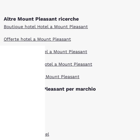
Altre Mount Pleasant ricerche
Boutique hotel Hotel a Mount Pleasant
Offerte hotel a Mount Pleasant
Extended Stay Hotel a Mount Pleasant
Animali ammessi Hotel a Mount Pleasant
La tua
I più votati Hotel a Mount Pleasant
privacy è
Hotel di Mount Pleasant per marchio
importante
Cambria hotel
Clarion hotel
Il nostro sito utilizza
cookie, anche di terze
Comfort Inn hotel
parti, per finalità
analitiche e per offrirti
Comfort Suites hotel
un'esperienza web