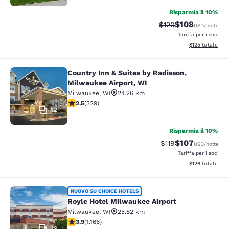
Risparmia il 10%
$108
Tariffa di barratura:
Tariffa scontata
$120
USD
/notte
Tariffa per i soci
Visualizza i dett
$125
totale
Country Inn & Suites by Radisson,
Country Inn & Suites by Radisson, M
Milwaukee Airport, WI
Milwaukee
,
WI
24.26 km
Valutazione di 2.45 stelle. Discreto. 329 recensioni
2.5
(
329
)
12
Risparmia il 10%
$107
Tariffa di barratura
Tariffa scontata
$119
USD
/notte
Tariffa per i soci
Visualizza i dett
$126
totale
Royle Hotel Milwaukee Airport
NUOVO SU CHOICE HOTELS
Royle Hotel Milwaukee Airport
Milwaukee
,
WI
25.82 km
Valutazione di 3.85 stelle. Buono. 1166 recensioni
3.9
(
1.166
)
19