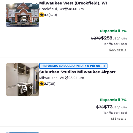
Milwaukee West (Brookfield), WI
Brookfield
,
WI
38.66 km
Valutazione di 4.12 stelle. Molto buono. 679 recensioni
4.1
(
679
)
12
Risparmia il 7%
$259
Tariffa di barratura:
Tariffa scontata
$279
USD
/notte
Tariffa per i soci
Visualizza i detta
$300
totale
Suburban Studios Milwaukee Airpor
RISPARMIA SU SOGGIORNI DI 7 O PIÙ NOTTI
Suburban Studios Milwaukee Airport
Milwaukee
,
WI
28.24 km
Valutazione di 2.66 stelle. Discreto. 38 recensioni
2.7
(
38
)
40
Risparmia il 7%
$73
Tariffa di barratur
Tariffa sconta
$78
USD
/notte
Tariffa per i soci
Visualizza i det
$86
totale