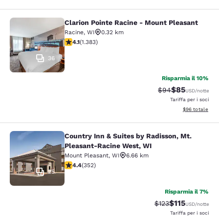
Clarion Pointe Racine - Mount Pleasant
Clarion Pointe Racine - Mount Plea
Racine
,
WI
0.32 km
Valutazione di 4.1 stelle. Molto buono. 1383 recensioni
4.1
(
1.383
)
36
Risparmia il 10%
$85
Tariffa di barratur
Tariffa sconta
$94
USD
/notte
Tariffa per i soci
Visualizza i det
$96
totale
Country Inn & Suites by Radisson, Mt.
Country Inn & Suites by Radisson, 
Pleasant-Racine West, WI
Mount Pleasant
,
WI
6.66 km
Valutazione di 4.37 stelle. Ottimo. 352 recensioni
4.4
(
352
)
25
Risparmia il 7%
$115
Tariffa di barratura
Tariffa scontat
$123
USD
/notte
Tariffa per i soci