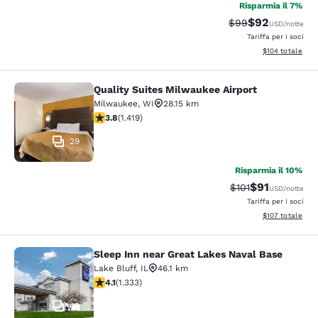
Risparmia il 7%
$92
Tariffa di barratur
Tariffa scontat
$99
USD
/notte
Tariffa per i soci
Visualizza i dett
$104
totale
Quality Suites Milwaukee Airport
Quality Suites Milwaukee Airport
Milwaukee
,
WI
28.15 km
Valutazione di 3.82 stelle. Buono. 1419 recensioni
3.8
(
1.419
)
29
Risparmia il 10%
$91
Tariffa di barratur
Tariffa sconta
$101
USD
/notte
Tariffa per i soci
Visualizza i dett
$107
totale
Sleep Inn near Great Lakes Naval Base
Sleep Inn near Great Lakes Naval B
Lake Bluff
,
IL
46.1 km
Valutazione di 4.09 stelle. Molto buono. 1333 recensio
4.1
(
1.333
)
42