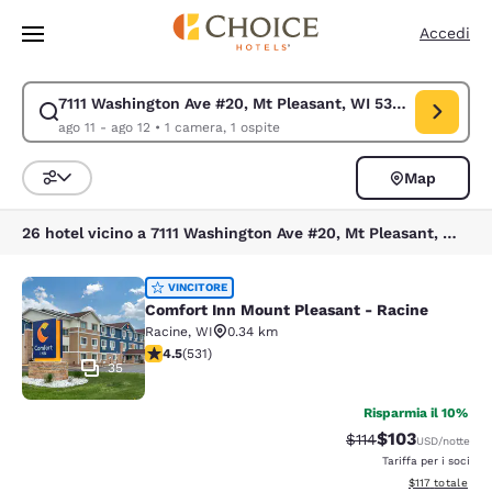
Caricamento completato
Vai A Contenuto Principale
Accedi
7111 Washington Ave #20, Mt Pleasant, WI 53406, USA
Modifica la ricerca per 7111 Washington Ave #20, Mt Pleasant, WI 53406,
ago 11 - ago 12
•
1 camera, 1 ospite
Map
Ordina e filtra
26 hotel vicino a 7111 Washington Ave #20, Mt Pleasant, WI 53406, USA
Comfort Inn Mount Pleasant - Raci
VINCITORE
Comfort Inn Mount Pleasant - Racine
Racine
,
WI
0.34 km
Valutazione di 4.54 stelle. Ottimo. 531 recensioni
4.5
(
531
)
35
Risparmia il 10%
$103
Tariffa di barratura
Tariffa scontat
$114
USD
/notte
Tariffa per i soci
Visualizza i dett
$117
totale