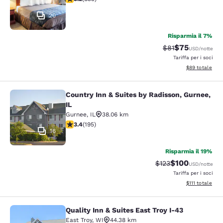
20
Risparmia il 7%
$75
Tariffa di barratu
Tariffa sconta
$81
USD
/notte
Tariffa per i soci
Visualizza i det
$89
totale
Country Inn & Suites by Radisson, Gurnee,
Country Inn & Suites by Radisson, G
IL
Gurnee
,
IL
38.06 km
Valutazione di 3.36 stelle. Buono. 195 recensioni
3.4
(
195
)
16
Risparmia il 19%
$100
Tariffa di barratura:
Tariffa scontata
$123
USD
/notte
Tariffa per i soci
Visualizza i det
$111
totale
Quality Inn & Suites East Troy I-43
Quality Inn & Suites East Troy I-43
East Troy
,
WI
44.38 km