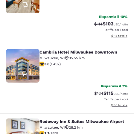
16
Risparmia il 10%
$103
Tariffa di barratura
Tariffa scontat
$114
USD
/notte
Tariffa per i soci
Visualizza i dett
$115
totale
Cambria Hotel Milwaukee Downtown
Cambria Hotel Milwaukee Downto
Milwaukee
,
WI
35.55 km
Valutazione di 3.81 stelle. Buono. 1492 recensioni
3.8
(
1.492
)
47
Risparmia il 7%
$115
Tariffa di barratura
Tariffa scontat
$124
USD
/notte
Tariffa per i soci
Visualizza i dett
$136
totale
Rodeway Inn & Suites Milwaukee Airport
Rodeway Inn & Suites Milwaukee Ai
Milwaukee
,
WI
28.2 km
Valutazione di 3.24 stelle. Buono. 833 recensioni
3.2
(
833
)