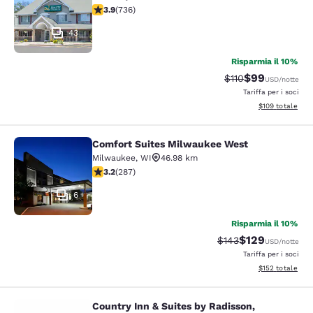
Valutazione di 3.92 stelle. Buono. 736 recensioni
3.9
(
736
)
43
Risparmia il 10%
$99
Tariffa di barratur
Tariffa scontat
$110
USD
/notte
Tariffa per i soci
Visualizza i dett
$109
totale
Comfort Suites Milwaukee West
Comfort Suites Milwaukee West
Milwaukee
,
WI
46.98 km
Valutazione di 3.24 stelle. Buono. 287 recensioni
3.2
(
287
)
6
Risparmia il 10%
$129
Tariffa di barratura:
Tariffa scontata
$143
USD
/notte
Tariffa per i soci
Visualizza i dett
$152
totale
Country Inn & Suites by Radisson,
Country Inn & Suites by Radisson, M