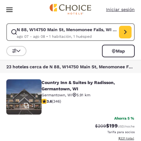
Carga completa
Pasar A Contenido Principal
Iniciar sesión
N 88, W14750 Main St, Menomonee Falls, WI 53051, EE. UU
Modificar la búsqueda de N 88, W14750 Main St, Menomonee Falls, WI 5
ago 07 - ago 08
•
1 habitación, 1 huésped
Map
Ordenar y filtrar
23 hoteles cerca de N 88, W14750 Main St, Menomonee Falls, WI 53051, EE. UU.
Country Inn & Suites by Radisson,
Country Inn & Suites by Radisson, 
Germantown, WI
Germantown
,
WI
5.91 km
calificación de 3.63 estrellas. Bueno. 346 reseñas
3.6
(
346
)
21
Ahorra 5 %
$199
Precio tachado:
Precio con desc
$209
USD
/noche
Tarifa para socios
Ver detalles d
$221
total