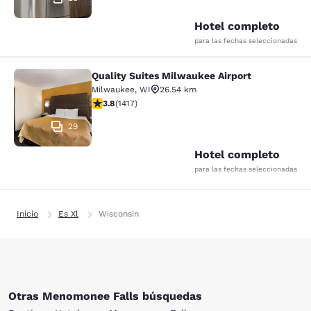
Hotel completo
para las fechas seleccionadas
Quality Suites Milwaukee Airport
Quality Suites Milwaukee Airport
Milwaukee
,
WI
26.54 km
calificación de 3.82 estrellas. Bueno. 1417 reseñas
3.8
(
1417
)
29
Hotel completo
para las fechas seleccionadas
Inicio
Es Xl
Wisconsin
Otras Menomonee Falls búsquedas