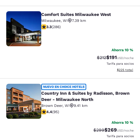
Comfort Suites Milwaukee West
Comfort Suites Milwaukee West
Milwaukee
,
WI
7.39 km
calificación de 3.25 estrellas. Bueno. 286 reseñas
3.3
(
286
)
6
Ahorra 10 %
$191
Precio tachado:
Precio con des
$212
USD
/noche
Tarifa para socios
Ver detalles de
$225
total
Country Inn & Suites by Radisson, 
NUEVO EN CHOICE HOTELS
Country Inn & Suites by Radisson, Brown
Deer - Milwaukee North
Brown Deer
,
WI
9.41 km
32
calificación de 4.44 estrellas. Excelente. 95 reseñas
4.4
(
95
)
Ahorra 10 %
$269
Precio tachado:
Precio con desc
$299
USD
/noche
Tarifa para socios