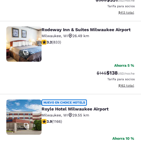
$369
USD
/noche
Tarifa para socios
Ver detalles d
$413
total
Rodeway Inn & Suites Milwaukee Airport
Rodeway Inn & Suites Milwaukee Ai
Milwaukee
,
WI
26.49 km
calificación de 3.24 estrellas. Bueno. 833 reseñas
3.2
(
833
)
20
Ahorra 5 %
$138
Precio tachado:
Precio con desc
$145
USD
/noche
Tarifa para socios
Ver detalles d
$162
total
Royle Hotel Milwaukee Airport
NUEVO EN CHOICE HOTELS
Royle Hotel Milwaukee Airport
Milwaukee
,
WI
29.55 km
calificación de 3.85 estrellas. Bueno. 1166 reseñas
3.9
(
1166
)
19
Ahorra 10 %