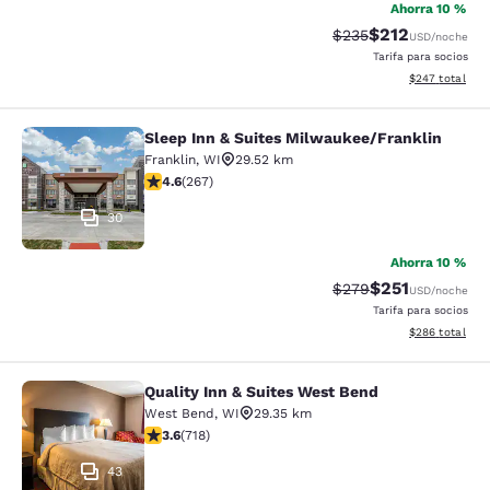
Ahorra 10 %
$212
Precio tachado:
Precio con desc
$235
USD
/noche
Tarifa para socios
Ver detalles de
$247
total
Sleep Inn & Suites Milwaukee/Franklin
Sleep Inn & Suites Milwaukee/Frank
Franklin
,
WI
29.52 km
calificación de 4.57 estrellas. Excelente. 267 reseñas
4.6
(
267
)
30
Ahorra 10 %
$251
Precio tachado:
Precio con desc
$279
USD
/noche
Tarifa para socios
Ver detalles de
$286
total
Quality Inn & Suites West Bend
Quality Inn & Suites West Bend
West Bend
,
WI
29.35 km
calificación de 3.59 estrellas. Bueno. 718 reseñas
3.6
(
718
)
43