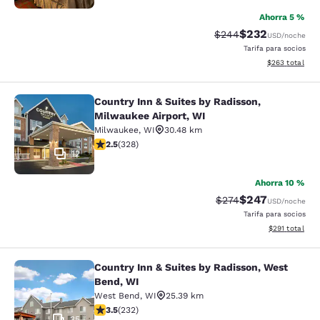
Ahorra 5 %
$232
Precio tachado:
Precio con desc
$244
USD
/noche
Tarifa para socios
Ver detalles de
$263
total
Country Inn & Suites by Radisson,
Country Inn & Suites by Radisson, M
Milwaukee Airport, WI
Milwaukee
,
WI
30.48 km
calificación de 2.45 estrellas. Feria. 328 reseñas
2.5
(
328
)
12
Ahorra 10 %
$247
Precio tachado:
Precio con desc
$274
USD
/noche
Tarifa para socios
Ver detalles d
$291
total
Country Inn & Suites by Radisson, West
Country Inn & Suites by Radisson, 
Bend, WI
West Bend
,
WI
25.39 km
calificación de 3.52 estrellas. Bueno. 232 reseñas
3.5
(
232
)
35