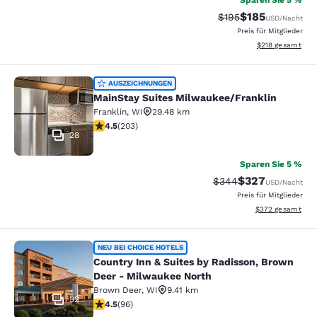
Sparen Sie 5 %
$185
Durchgestrichener P
Vergünstigter Pr
$195
USD
/Nacht
Preis für Mitglieder
Geschätzte Gesam
$218
gesamt
MainStay Suites Milwaukee/Frankli
AUSZEICHNUNGEN
MainStay Suites Milwaukee/Franklin
Franklin
,
WI
29.48 km
4.46-Sterne-Bewertung. Hervorragend. 203 Bewertun
4.5
(
203
)
28
Sparen Sie 5 %
$327
Durchgestrichener Pr
Vergünstigter Pr
$344
USD
/Nacht
Preis für Mitglieder
Geschätzte Gesam
$372
gesamt
Country Inn & Suites by Radisson, 
NEU BEI CHOICE HOTELS
Country Inn & Suites by Radisson, Brown
Deer - Milwaukee North
Brown Deer
,
WI
9.41 km
32
4.45-Sterne-Bewertung. Hervorragend. 96 Bewertung
4.5
(
96
)