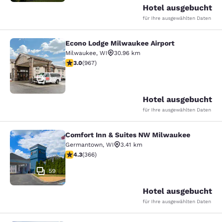
Hotel ausgebucht
für Ihre ausgewählten Daten
Econo Lodge Milwaukee Airport
Econo Lodge Milwaukee Airport
Milwaukee
,
WI
30.96 km
2.95-Sterne-Bewertung. Mittelmäßig. 967 Bewertunge
3.0
(
967
)
25
Hotel ausgebucht
für Ihre ausgewählten Daten
Comfort Inn & Suites NW Milwaukee
Comfort Inn & Suites NW Milwauke
Germantown
,
WI
3.41 km
4.28-Sterne-Bewertung. Hervorragend. 366 Bewertun
4.3
(
366
)
59
Hotel ausgebucht
für Ihre ausgewählten Daten