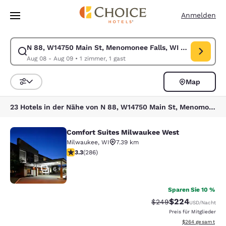
Ladevorgang abgeschlossen
Weiter Zu Hauptinhalt
Anmelden
N 88, W14750 Main St, Menomonee Falls, WI 53051, USA
Suche für N 88, W14750 Main St, Menomonee Falls, WI 53051, USA änd
Aug 08 - Aug 09
•
1 zimmer, 1 gast
Map
Sortieren und Filtern,
23 Hotels in der Nähe von N 88, W14750 Main St, Menomonee Falls, WI 53051, USA
Comfort Suites Milwaukee West
Comfort Suites Milwaukee West
Milwaukee
,
WI
7.39 km
3.25-Sterne-Bewertung. Gut. 286 Bewertungen
3.3
(
286
)
6
Sparen Sie 10 %
$224
Durchgestrichener Pr
Vergünstigter Pre
$249
USD
/Nacht
Preis für Mitglieder
Geschätzte Gesam
$264
gesamt