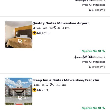
$219
USD
/Nacht
Preis für Mitglieder
Geschätzte Gesam
$237
gesamt
Quality Suites Milwaukee Airport
Quality Suites Milwaukee Airport
Milwaukee
,
WI
26.54 km
3.82-Sterne-Bewertung. Gut. 1418 Bewertungen
3.8
(
1.418
)
29
Sparen Sie 10 %
$203
Durchgestrichener Pr
Vergünstigter Pr
$225
USD
/Nacht
Preis für Mitglieder
Geschätzte Gesam
$239
gesamt
Sleep Inn & Suites Milwaukee/Franklin
Sleep Inn & Suites Milwaukee/Frank
Franklin
,
WI
29.52 km
4.57-Sterne-Bewertung. Hervorragend. 267 Bewertun
4.6
(
267
)
30
Sparen Sie 10 %