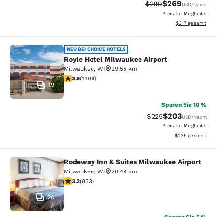
$269
Durchgestrichener Pr
Vergünstigter Pre
$299
USD
/Nacht
Preis für Mitglieder
Geschätzte Gesam
$317
gesamt
Royle Hotel Milwaukee Airport
NEU BEI CHOICE HOTELS
Royle Hotel Milwaukee Airport
Milwaukee
,
WI
29.55 km
3.85-Sterne-Bewertung. Gut. 1166 Bewertungen
3.9
(
1.166
)
19
Sparen Sie 10 %
$203
Durchgestrichener Pr
Vergünstigter Pr
$225
USD
/Nacht
Preis für Mitglieder
Geschätzte Gesam
$239
gesamt
Rodeway Inn & Suites Milwaukee Airport
Rodeway Inn & Suites Milwaukee Ai
Milwaukee
,
WI
26.49 km
3.24-Sterne-Bewertung. Gut. 833 Bewertungen
3.2
(
833
)
20