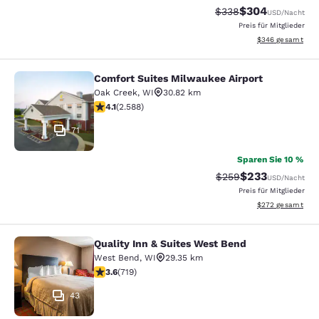
$304
Durchgestrichener Pr
Vergünstigter Pr
$338
USD
/Nacht
Preis für Mitglieder
Geschätzte Gesam
$346
gesamt
Comfort Suites Milwaukee Airport
Comfort Suites Milwaukee Airport
Oak Creek
,
WI
30.82 km
4.1-Sterne-Bewertung. Sehr gut. 2588 Bewertungen
4.1
(
2.588
)
71
Sparen Sie 10 %
$233
Durchgestrichener Pr
Vergünstigter Pr
$259
USD
/Nacht
Preis für Mitglieder
Geschätzte Gesam
$272
gesamt
Quality Inn & Suites West Bend
Quality Inn & Suites West Bend
West Bend
,
WI
29.35 km
3.59-Sterne-Bewertung. Gut. 719 Bewertungen
3.6
(
719
)
43