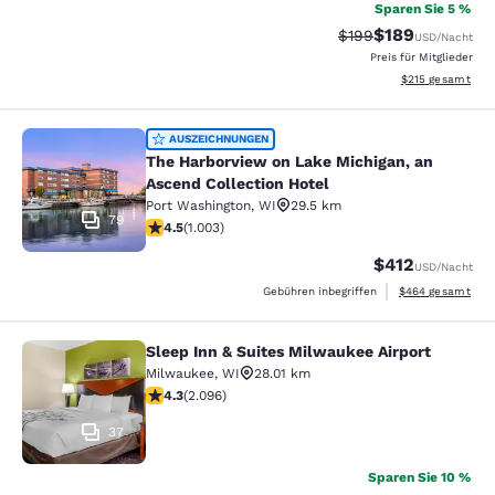
Sparen Sie 5 %
$189
Durchgestrichener Pr
Vergünstigter Pr
$199
USD
/Nacht
Preis für Mitglieder
Geschätzte Gesam
$215
gesamt
The Harborview on Lake Michigan, a
AUSZEICHNUNGEN
The Harborview on Lake Michigan, an
Ascend Collection Hotel
Port Washington
,
WI
29.5 km
79
4.47-Sterne-Bewertung. Hervorragend. 1003 Bewertun
4.5
(
1.003
)
$412
USD
/Nacht
Geschätzte Gesam
Gebühren inbegriffen
$464
gesamt
Sleep Inn & Suites Milwaukee Airport
Sleep Inn & Suites Milwaukee Airpor
Milwaukee
,
WI
28.01 km
4.26-Sterne-Bewertung. Hervorragend. 2096 Bewertu
4.3
(
2.096
)
37
Sparen Sie 10 %