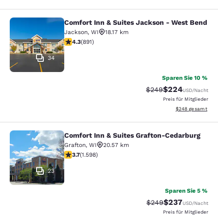
Comfort Inn & Suites Jackson - West Bend
Comfort Inn & Suites Jackson - We
Jackson
,
WI
18.17 km
4.26-Sterne-Bewertung. Hervorragend. 891 Bewertung
4.3
(
891
)
34
Sparen Sie 10 %
$224
Durchgestrichener Pr
Vergünstigter Pre
$249
USD
/Nacht
Preis für Mitglieder
Geschätzte Gesam
$248
gesamt
Comfort Inn & Suites Grafton-Cedarburg
Comfort Inn & Suites Grafton-Cedar
Grafton
,
WI
20.57 km
3.67-Sterne-Bewertung. Gut. 1598 Bewertungen
3.7
(
1.598
)
23
Sparen Sie 5 %
$237
Durchgestrichener Pr
Vergünstigter Pr
$249
USD
/Nacht
Preis für Mitglieder