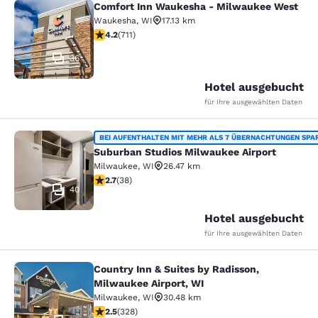
Comfort Inn Waukesha - Milwaukee West
Comfort Inn Waukesha - Milwaukee
Waukesha
,
WI
17.13 km
4.15-Sterne-Bewertung. Sehr gut. 711 Bewertungen
4.2
(
711
)
36
Hotel ausgebucht
für Ihre ausgewählten Daten
Suburban Studios Milwaukee Airpor
BEI AUFENTHALTEN MIT MEHR ALS 7 ÜBERNACHTUNGEN SPA
Suburban Studios Milwaukee Airport
Milwaukee
,
WI
26.47 km
2.66-Sterne-Bewertung. Mittelmäßig. 38 Bewertungen
2.7
(
38
)
40
Hotel ausgebucht
für Ihre ausgewählten Daten
Country Inn & Suites by Radisson,
Country Inn & Suites by Radisson, M
Milwaukee Airport, WI
Milwaukee
,
WI
30.48 km
2.45-Sterne-Bewertung. Mittelmäßig. 328 Bewertunge
2.5
(
328
)