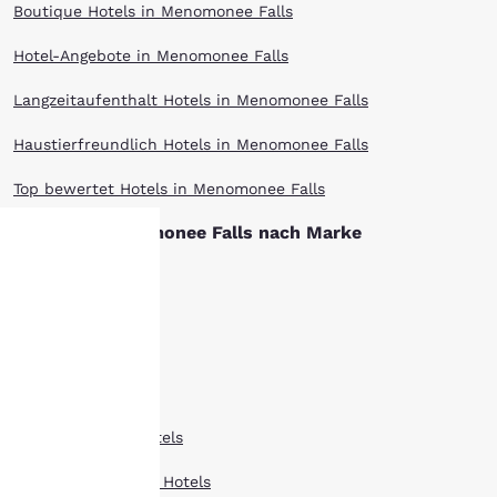
Boutique Hotels in Menomonee Falls
Hotel-Angebote in Menomonee Falls
Langzeitaufenthalt Hotels in Menomonee Falls
Haustierfreundlich Hotels in Menomonee Falls
Top bewertet Hotels in Menomonee Falls
Hotels in Menomonee Falls nach Marke
Ascend Hotels
hre
Cambria Hotels
rivatsphäre
Clarion Hotels
st uns
Comfort Inn Hotels
ichtig.
Comfort Suites Hotels
Country Inn Suites Hotels