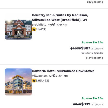
Geschätzte Gesam
$266
gesamt
Country Inn & Suites by Radisson,
Country Inn & Suites by Radisson, M
Milwaukee West (Brookfield), WI
Brookfield
,
WI
17.79 km
4.12-Sterne-Bewertung. Sehr gut. 677 Bewertungen
4.1
(
677
)
12
Sparen Sie 5 %
$987
Durchgestrichener Prei
Vergünstigter Pr
$1.039
USD
/Nacht
Preis für Mitglieder
Geschätzte Gesamt
$1.140
gesamt
Cambria Hotel Milwaukee Downtown
Cambria Hotel Milwaukee Downto
Milwaukee
,
WI
21.64 km
3.81-Sterne-Bewertung. Gut. 1492 Bewertungen
3.8
(
1.492
)
47
Sparen Sie 5 %
$332
Durchgestrichener Pr
Vergünstigter Pr
$349
USD
/Nacht