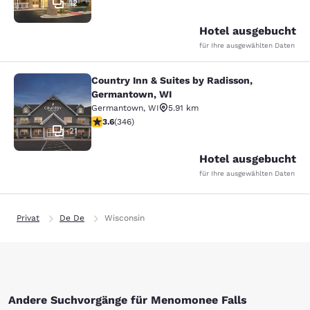
12
Hotel ausgebucht
für Ihre ausgewählten Daten
Country Inn & Suites by Radisson,
Country Inn & Suites by Radisson, 
Germantown, WI
Germantown
,
WI
5.91 km
3.63-Sterne-Bewertung. Gut. 346 Bewertungen
3.6
(
346
)
21
Hotel ausgebucht
für Ihre ausgewählten Daten
Privat
De De
Wisconsin
Andere Suchvorgänge für Menomonee Falls