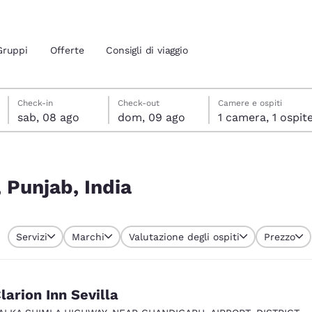
Gruppi
Offerte
Consigli di viaggio
sabato 8 agosto
domenica 9 agosto
domenica 9 agosto data di check-out selezionata
sabato 8 agosto data di check-in selezionata
Check-in
Check-out
Camere e ospiti
sab, 08 ago
dom, 09 ago
1 camera, 1 ospit
ione attuali
 tua lingua preferita
, Punjab, India
tes
Estados Unidos
América Lat
Servizi
Marchi
Valutazione degli ospiti
Prezzo
Español
Español
atina
Latin America
Canada
English
English
larion Inn Sevilla