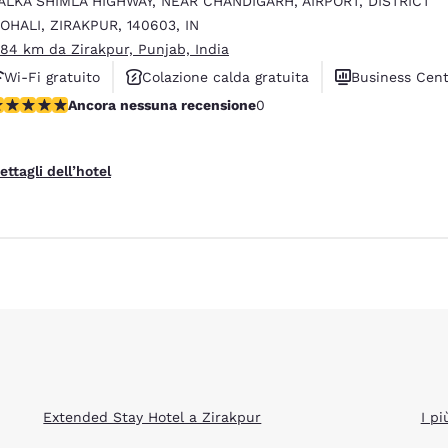
ALKA SHIMLA HIGHWAY, NEAR CHANDIGARH
,
AIRPORT, DISTRICT
México
Mexico
Español
English
OHALI
,
ZIRAKPUR
,
140603
,
IN
.84 km da Zirakpur, Punjab, India
Wi-Fi gratuito
Colazione calda gratuita
Business Cen
nd
Germany
España
ncora nessuna recensione
Ancora nessuna recensione
0
English
Español
Rifiuta tutti i Cookie
Impostazioni Cook
France
France
ettagli dell’hotel
Français
English
Italia
Italy
Italiano
English
ngdom
India
New Zealan
English
English
Extended Stay Hotel a Zirakpur
I pi