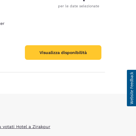
per le date selezionate
ter
ie
Visualizza disponibilità
d
ù votati Hotel a Zirakpur