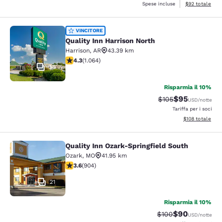
Visualizza i det
Spese incluse
$92
totale
Quality Inn Harrison North
VINCITORE
Quality Inn Harrison North
Harrison
,
AR
43.39 km
Valutazione di 4.28 stelle. Ottimo. 1064 recensioni
4.3
(
1.064
)
36
Risparmia il 10%
$95
Tariffa di barratur
Tariffa sconta
$105
USD
/notte
Tariffa per i soci
Visualizza i dett
$108
totale
Quality Inn Ozark-Springfield South
Quality Inn Ozark-Springfield South
Ozark
,
MO
41.95 km
Valutazione di 3.59 stelle. Buono. 904 recensioni
3.6
(
904
)
21
Risparmia il 10%
$90
Tariffa di barratura
Tariffa scontat
$100
USD
/notte