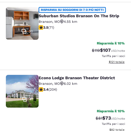
Suburban Studios Branson On The S
RISPARMIA SU SOGGIORNI DI 7 O PIÙ NOTTI
Suburban Studios Branson On The Strip
Branson
,
MO
4.55 km
Valutazione di 3.52 stelle. Buono. 71 recensioni
3.5
(
71
)
30
Risparmia il 10%
$107
Tariffa di barratura
Tariffa scontata
$119
USD
/notte
Tariffa per i soci
Visualizza i dett
$121
totale
Econo Lodge Branson Theater District
Econo Lodge Branson Theater Distri
Branson
,
MO
6.02 km
Valutazione di 3.38 stelle. Buono. 204 recensioni
3.4
(
204
)
41
Risparmia il 10%
$73
Tariffa di barratu
Tariffa sconta
$81
USD
/notte
Tariffa per i soci
Visualizza i det
$82
totale