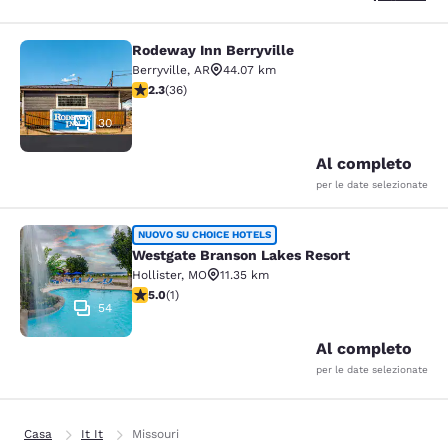
Rodeway Inn Berryville
Rodeway Inn Berryville
Berryville
,
AR
44.07 km
Valutazione di 2.28 stelle. Discreto. 36 recensioni
2.3
(
36
)
30
Al completo
per le date selezionate
Westgate Branson Lakes Resort
NUOVO SU CHOICE HOTELS
Westgate Branson Lakes Resort
Hollister
,
MO
11.35 km
Valutazione di 5 stelle. Eccezionale. 1 recensione
5.0
(
1
)
54
Al completo
per le date selezionate
Casa
It It
Missouri