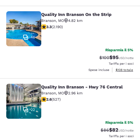
Quality Inn Branson On the Strip
Quality Inn Branson On the Strip
Branson
,
MO
4.82 km
Valutazione di 3.26 stelle. Buono. 2190 recensioni
3.3
(
2.190
)
46
Risparmia il 5%
$95
Tariffa di barratura
Tariffa sconta
$100
USD
/notte
Tariffa per i soci
Visualizza i dett
Spese incluse
$108
totale
Quality Inn Branson - Hwy 76 Central
Quality Inn Branson - Hwy 76 Centr
Branson
,
MO
2.96 km
Valutazione di 2.61 stelle. Discreto. 527 recensioni
2.6
(
527
)
22
Risparmia il 5%
$82
Tariffa di barratur
Tariffa scontat
$86
USD
/notte
Tariffa per i soci