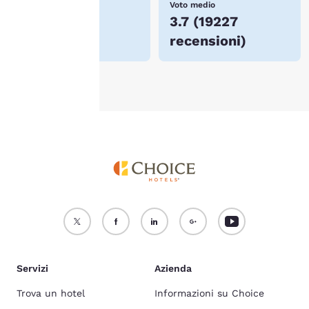
Prezzo più basso
Voto medio
Per maggiori informazioni,
$73
3.7
(
19227
consulta la nostra
Politica
recensioni
)
sui cookie
.
Accetta Tutti i Cookie
Rifiuta tutti i Cookie
Servizi
Azienda
Trova un hotel
Informazioni su Choice