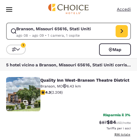
Caricamento completato
Vai A Contenuto Principale
Accedi
Branson, Missouri 65616, Stati Uniti
Modifica la ricerca per Branson, Missouri 65616, Stati Uniti. Data di ch
ago 08 - ago 09
•
1 camera, 1 ospite
1
Map
Ordina e filtra
1 filtro attualmente selezionato
5 hotel vicino a Branson, Missouri 65616, Stati Uniti corrispondono ai tuoi filtri
Quality Inn West-Branson Theatre District
Quality Inn West-Branson Theatre Di
Branson
,
MO
6.43 km
Valutazione di 4.28 stelle. Ottimo. 2208 recensioni
4.3
(
2.208
)
31
Risparmia il 3%
$84
Tariffa di barratur
Tariffa scontat
$87
USD
/notte
Tariffa per i soci
Visualizza i det
$96
totale