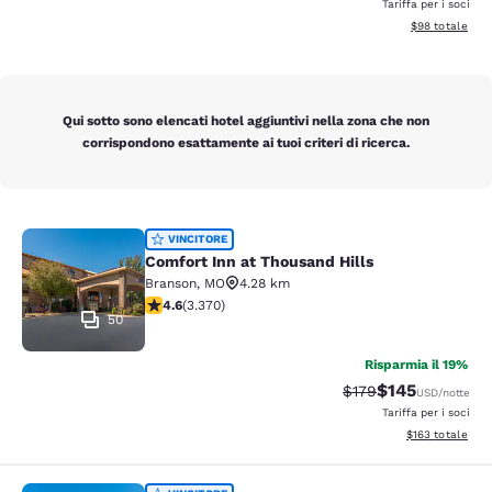
Tariffa per i soci
Visualizza i det
$98
totale
Qui sotto sono elencati hotel aggiuntivi nella zona che non
corrispondono esattamente ai tuoi criteri di ricerca.
Comfort Inn at Thousand Hills
VINCITORE
Comfort Inn at Thousand Hills
Branson
,
MO
4.28 km
Valutazione di 4.58 stelle. Ottimo. 3370 recensioni
4.6
(
3.370
)
50
Risparmia il 19%
$145
Tariffa di barratura:
Tariffa scontat
$179
USD
/notte
Tariffa per i soci
Visualizza i dett
$163
totale