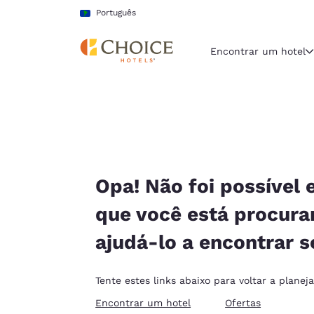
Carregamento concluído
Pular Para Conteúdo Principal
Português
Encontrar um hotel
Região e locali
América La
Português
Selecione o
Opa! Não foi possível 
Américas
que você está procur
United Sta
ajudá-lo a encontrar s
English
América L
Tente estes links abaixo para voltar a planej
Português
Encontrar um hotel
Ofertas