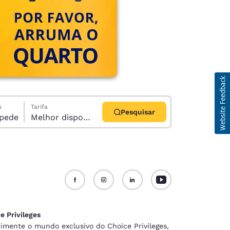
s
Tarifa
Pesquisar
1 hóspede
Melhor disponível
d
e Privileges
imente o mundo exclusivo do Choice Privileges,