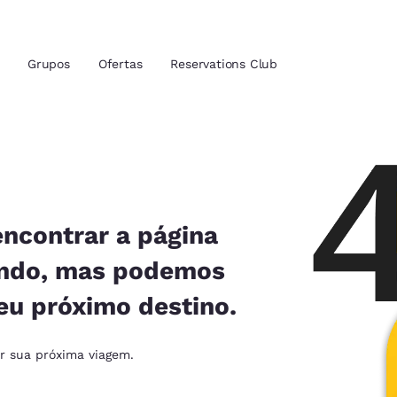
Grupos
Ofertas
Reservations Club
zação atuais
tina
 idioma de sua preferência
encontrar a página
ando, mas podemos
tes
Estados Unidos
América Lat
eu próximo destino.
Español
Español
atina
Latin America
Canada
ar sua próxima viagem.
English
English