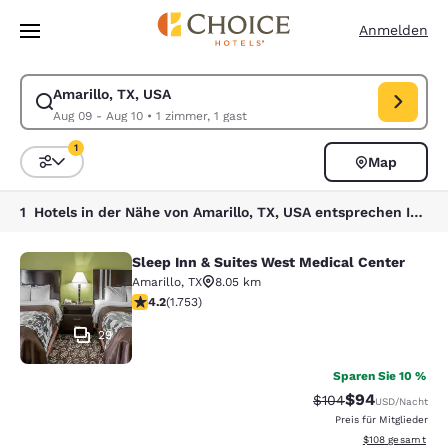
Ladevorgang abgeschlossen
Weiter Zu Hauptinhalt
Anmelden
Amarillo, TX, USA
Suche für Amarillo, TX, USA ändern. Check-in-Datum Aug 09, Check-ou
Aug 09 - Aug 10
•
1 zimmer, 1 gast
1
Map
Sortieren und Filtern,
1 Filter aktuell ausgewählt
1 Hotels in der Nähe von Amarillo, TX, USA entsprechen Ihren Filtern
Sleep Inn & Suites West Medical Center
Sleep Inn & Suites West Medical Ce
Amarillo
,
TX
8.05 km
4.18-Sterne-Bewertung. Sehr gut. 1753 Bewertungen
4.2
(
1.753
)
29
Sparen Sie 10 %
$94
Durchgestrichener P
Vergünstigter P
$104
USD
/Nacht
Preis für Mitglieder
Geschätzte Gesam
$108
gesamt