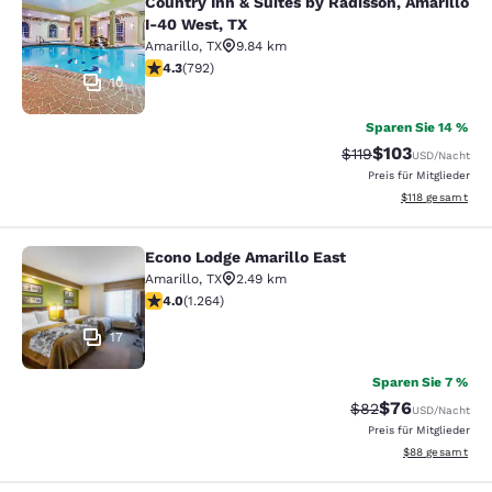
Country Inn & Suites by Radisson, Amarillo
Country Inn & Suites by Radisson, A
I-40 West, TX
Amarillo
,
TX
9.84 km
4.32-Sterne-Bewertung. Hervorragend. 792 Bewertun
4.3
(
792
)
10
Sparen Sie 14 %
$103
Durchgestrichener P
Vergünstigter Pr
$119
USD
/Nacht
Preis für Mitglieder
Geschätzte Gesa
$118
gesamt
Econo Lodge Amarillo East
Econo Lodge Amarillo East
Amarillo
,
TX
2.49 km
3.98-Sterne-Bewertung. Gut. 1264 Bewertungen
4.0
(
1.264
)
17
Sparen Sie 7 %
$76
Durchgestrichener 
Vergünstigter P
$82
USD
/Nacht
Preis für Mitglieder
Geschätzte Gesa
$88
gesamt