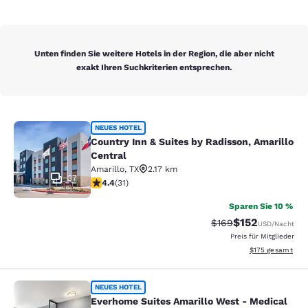
Unten finden Sie weitere Hotels in der Region, die aber nicht
exakt Ihren Suchkriterien entsprechen.
Country Inn & Suites by Radisson, A
NEUES HOTEL
Country Inn & Suites by Radisson, Amarillo
Central
Amarillo
,
TX
2.17 km
37
4.42-Sterne-Bewertung. Hervorragend. 31 Bewertunge
4.4
(
31
)
Sparen Sie 10 %
$152
Durchgestrichener P
Vergünstigter Pr
$169
USD
/Nacht
Preis für Mitglieder
Geschätzte Gesam
$175
gesamt
Everhome Suites Amarillo West - Me
NEUES HOTEL
Everhome Suites Amarillo West - Medical