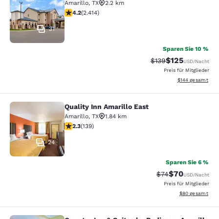
Amarillo
,
TX
2.2 km
4.16-Sterne-Bewertung. Sehr gut. 2414 Bewertungen
4.2
(
2.414
)
31
Sparen Sie 10 %
$125
Durchgestrichener P
Vergünstigter Pr
$139
USD
/Nacht
Preis für Mitglieder
Geschätzte Gesam
$144
gesamt
Quality Inn Amarillo East
Quality Inn Amarillo East
Amarillo
,
TX
1.84 km
2.32-Sterne-Bewertung. Mittelmäßig. 139 Bewertungen
2.3
(
139
)
24
Sparen Sie 6 %
$70
Durchgestrichener 
Vergünstigter P
$74
USD
/Nacht
Preis für Mitglieder
Geschätzte Gesa
$80
gesamt