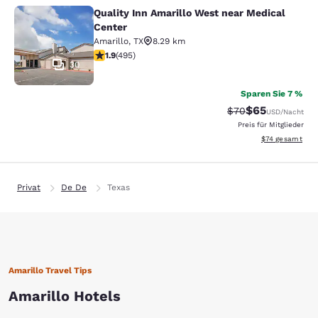
Quality Inn Amarillo West near Medical
Quality Inn Amarillo West near Medi
Center
Amarillo
,
TX
8.29 km
1.93-Sterne-Bewertung. Mittelmäßig. 495 Bewertungen
1.9
(
495
)
30
Sparen Sie 7 %
$65
Durchgestrichener 
Vergünstigter P
$70
USD
/Nacht
Preis für Mitglieder
Geschätzte Gesa
$74
gesamt
Privat
De De
Texas
Amarillo Travel Tips
Amarillo Hotels