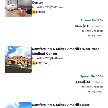
Center
Amarillo
,
TX
8.87 km
42
4.31-Sterne-Bewertung. Hervorragend. 81 Bewertunge
4.3
(
81
)
Sparen Sie 19 %
$113
Durchgestrichener P
Vergünstigter P
$139
USD
/Nacht
Preis für Mitglieder
Geschätzte Gesam
$129
gesamt
Comfort Inn & Suites Amarillo West Near
Comfort Inn & Suites Amarillo West
Medical Center
Amarillo
,
TX
9.89 km
4.18-Sterne-Bewertung. Sehr gut. 2843 Bewertungen
4.2
(
2.843
)
37
Sparen Sie 10 %
$94
Durchgestrichener P
Vergünstigter P
$104
USD
/Nacht
Preis für Mitglieder
Geschätzte Gesam
$108
gesamt
Comfort Inn & Suites Amarillo East
Comfort Inn & Suites Amarillo East