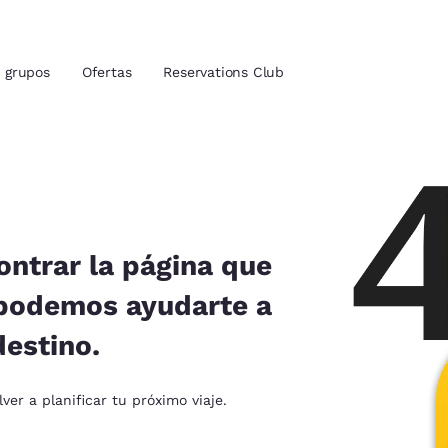
grupos
Ofertas
Reservations Club
ión actuales
u idioma preferido
ntrar la página que
 podemos ayudarte a
tes
Estados Unidos
América Lat
destino.
Español
Español
atina
Latin America
Canada
er a planificar tu próximo viaje.
English
English