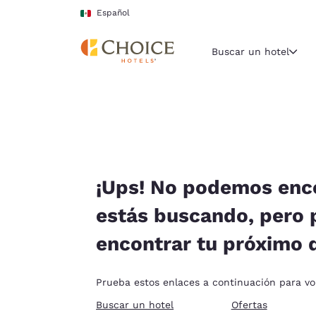
Carga completa
Pasar A Contenido Principal
Español
Buscar un hotel
Región y ubicac
México
Español
Selecciona t
¡Ups! No podemos enco
América
estás buscando, pero
United Sta
encontrar tu próximo 
English
América L
Prueba estos enlaces a continuación para volv
Português
Buscar un hotel
Ofertas