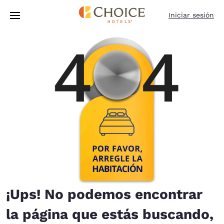
Carga completa
Pasar A Contenido Principal
Iniciar sesión
¡Ups! No podemos encontrar
la página que estás buscando,